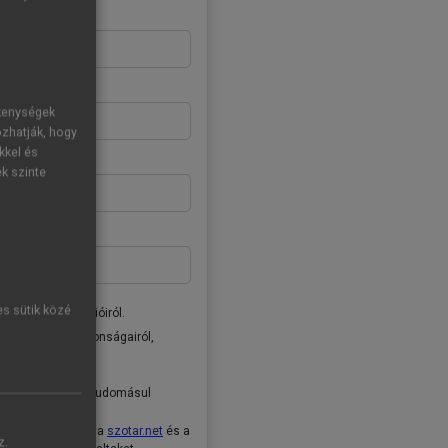
ékenységek
ozhatják, hogy
kkel és
ek szinte
es sütik közé
donságairól, akcióiról.
ai Kiadó Zrt. újdonságairól,
tóban
foglaltakat tudomásul
ételeket
, valamint a
szotar.net
és a
z.