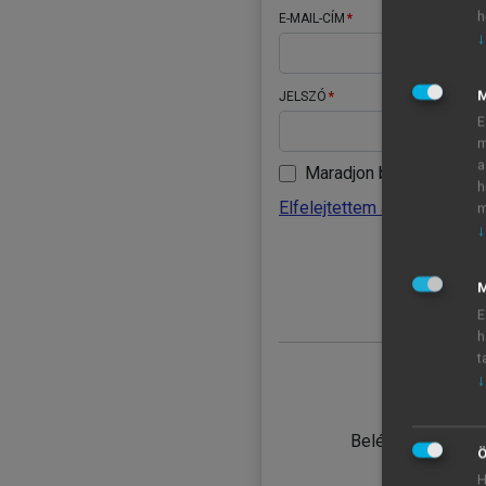
h
E-MAIL-CÍM
↓
JELSZÓ
E
m
a
Maradjon belépve
h
Elfelejtettem a jelszavamat
m
↓
BELÉ
M
E
h
t
↓
TANULÓ
Belépés intézmén
Ö
H