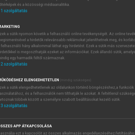
őtérképek és a közösségi médiaanalitika.
E-MAIL-CÍM
1
szolgáltatás
MARKETING
NÉV
zek a sütik nyomon követik a felhasználó online tevékenységét. Az online tev
egismerésével a hirdetők relevánsabb reklámokat jeleníthetnek meg, és korlát
 felhasználó hány alkalommal láthat egy hirdetést. Ezek a sütik más szervezete
JELSZÓ
irdetőkkel is megoszthatják ezeket az információkat. Ezek állandó sütik, amely
indig egy harmadik féltől származnak.
2
szolgáltatás
JELSZÓ ÚJRA
PÉS
ŰKÖDÉSHEZ ELENGEDHETETLEN
(mindig szükséges)
zek a sütik elengedhetetlenek az oldalunkon történő böngészéshez,a funkciók
asználatához, és a felhasználók nem tilthatják le azokat. A feltétlenül szükség
Kérek értesítést a MeRSZ új
artoznak többek között a személyre szabott beállításokat kezelő sütik.
Kérek értesítést az Akadémi
3
szolgáltatás
akcióiról.
 VAGY?
Az
Adatkezelési tájékozta
yi azonosítóval
veszem és elfogadom.
SSZES APP ÁTKAPCSOLÁSA
Az
Általános vásárlási felt
asználja ezt a kapcsolót az összes alkalmazás engedélyezéséhez/letiltásáho