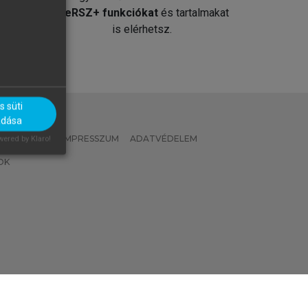
át
MeRSZ+ funkciókat
és tartalmakat
is elérhetsz.
 süti
adása
 IRÁNYELVEK
IMPRESSZUM
ADATVÉDELEM
ered by Klaro!
OK