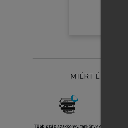
MIÉRT ÉRDEME
Több száz
szakkönyv, tankönyv és
Jel