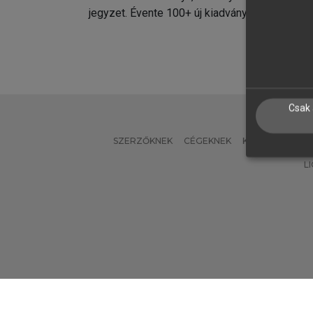
jegyzet. Évente 100+ új kiadvány.
kiadvá
Csak 
SZERZŐKNEK
CÉGEKNEK
KÖNYVTÁROSO
L
Verzió: 2.7.2