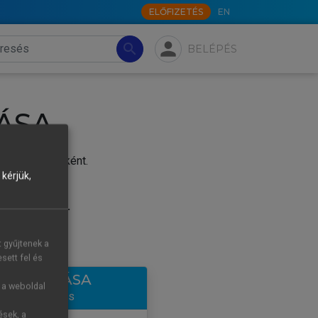
ELŐFIZETÉS
EN
person
search
BELÉPÉS
ÁSA
j felhasználóként.
kérjük,
.
tre új fiókot.
t gyűjtenek a
sett fel és
LÉTREHOZÁSA
g a weboldal
ntes hozzáférés
ések, a