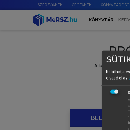
SZERZŐKNEK
CÉGEKNEK
KÖNYVTÁROSO
KÖNYVTÁR
KED
PR
SÜTIK
A tartalom megtek
Itt láthatja 
olvasd el az
A próbaidősza
S
A
w
m
BELÉPÉS SAJ
h
f
s