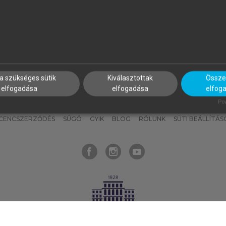
nyokat, hogy bármikor azonnal
részeket, és
készíts
saj
hozzájuk férhess!
jegyzeteket!
a szükséges sütik
Kiválasztottak
Összes
elfogadása
elfogadása
elfog
KNAK
SZERKESZTÉSI ÉS LEKTORÁLÁSI ALAPELVEK
MI – ÁLTALÁNOS
Pow
ICENCSZERZŐDÉS
SÚGÓ
GYIK
BLOG
RÓLUNK
SÜTI BEÁLLÍTÁS