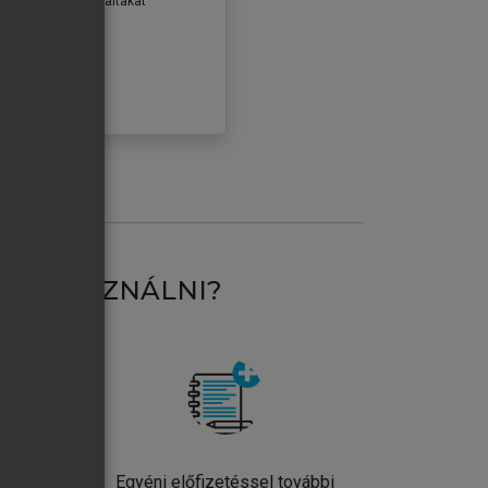
erződéseiben foglaltakat
ogadom.
ÓBÁLOM
AT HASZNÁLNI?
ntos
Egyéni előfizetéssel további