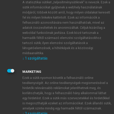
A statisztikai sütiket „teljesítménysütiknek” is nevezik. Ezek a
sütik információkat gyűjtenek a webhely használatának
módjáról, többek között arról, hogy milyen oldalakat keresett
ÚJ FIÓK LÉTREHOZÁSA
fel és milyen linkekre kattintott. Ezek az információk a
1 óra díjmentes hozzáférés
felhasználó azonosítására nem használhatóak, mivel az
adatok összesítettek és anonimizáltak. Céljuk kizárólag a
weboldal funkcióinak javítása. Ezek közé tartoznak a
E-MAIL-CÍM
harmadik féltől származó elemzési szolgáltatásokhoz
tartozó sütik; ilyen elemzési szolgáltatások a
látogatóelemzések, a hőtérképek és a közösségi
NÉV
médiaanalitika.
↓
1
szolgáltatás
JELSZÓ
MARKETING
Ezek a sütik nyomon követik a felhasználó online
tevékenységét. Az online tevékenységek megismerésével a
JELSZÓ ÚJRA
hirdetők relevánsabb reklámokat jeleníthetnek meg, és
korlátozhatják, hogy a felhasználó hány alkalommal láthat
egy hirdetést. Ezek a sütik más szervezetekkel és hirdetőkkel
is megoszthatják ezeket az információkat. Ezek állandó sütik,
Kérek értesítést a MeRSZ újdonságairól, akcióiról.
amelyek szinte mindig egy harmadik féltől származnak.
↓
2
szolgáltatás