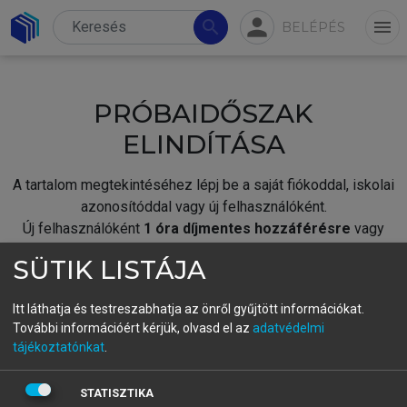
person
search
menu
BELÉPÉS
PRÓBAIDŐSZAK
ELINDÍTÁSA
A tartalom megtekintéséhez lépj be a saját fiókoddal, iskolai
azonosítóddal vagy új felhasználóként.
Új felhasználóként
1 óra díjmentes hozzáférésre
vagy
jogosult.
SÜTIK LISTÁJA
A próbaidőszak elindításához,
jelentkezz
be meglévő
fiókoddal,
vagy hozz létre új fiókot.
Itt láthatja és testreszabhatja az önről gyűjtött információkat.
További információért kérjük, olvasd el az
adatvédelmi
A regisztráció után a
próbaidőszak
automatikusan
elindul.
tájékoztatónkat
.
BELÉPÉS SAJÁT FIÓKKAL
STATISZTIKA