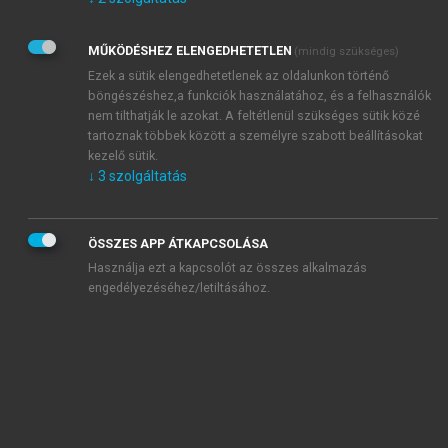
Kérek értesítést az Akadémiai Kiadó Zrt. újdonságairól,
akcióiról.
MŰKÖDÉSHEZ ELENGEDHETETLEN
(mindig szükséges)
Az
Adatkezelési tájékoztatóban
foglaltakat tudomásul
veszem és elfogadom.
Ezek a sütik elengedhetetlenek az oldalunkon történő
Az
Általános vásárlási feltételeket
, valamint a
szotar.net
és a
böngészéshez,a funkciók használatához, és a felhasználók
mersz.hu
oldalak licencszerződéseiben foglaltakat
nem tilthatják le azokat. A feltétlenül szükséges sütik közé
tudomásul veszem és elfogadom.
tartoznak többek között a személyre szabott beállításokat
kezelő sütik.
↓
3
szolgáltatás
KIPRÓBÁLOM
ÖSSZES APP ÁTKAPCSOLÁSA
Használja ezt a kapcsolót az összes alkalmazás
engedélyezéséhez/letiltásához.
MIÉRT ÉRDEMES A MERSZ ONLINE
OKOSKÖNYVTÁRAT HASZNÁLNI?