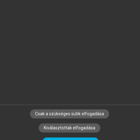
Jelöld meg a számodra fontos részeket, és
készíts
saját
jegyzeteket!
Egyéni előfizetéssel további
MeRSZ+ funkciókat
és
tartalmakat is elérhetsz.
Csak a szükséges sütik elfogadása
SZERZŐKNEK
CÉGEKNEK
KÖNYVTÁROSOKNAK
Kiválasztottak elfogadása
SZERKESZTÉSI ÉS LEKTORÁLÁSI ALAPELVEK