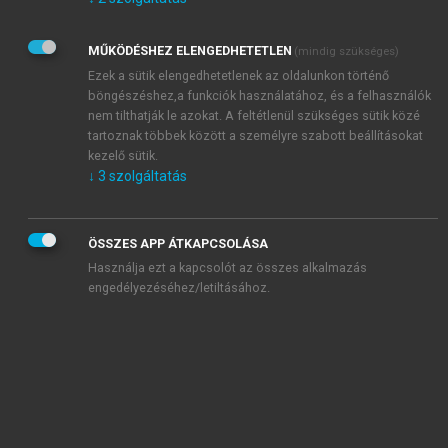
Kérek értesítést az Akadémiai Kiadó Zrt. újdonságairól,
akcióiról.
MŰKÖDÉSHEZ ELENGEDHETETLEN
(mindig szükséges)
Az
Adatkezelési tájékoztatóban
foglaltakat tudomásul
veszem és elfogadom.
Ezek a sütik elengedhetetlenek az oldalunkon történő
Az
Általános vásárlási feltételeket
, valamint a
szotar.net
és a
böngészéshez,a funkciók használatához, és a felhasználók
mersz.hu
oldalak licencszerződéseiben foglaltakat
nem tilthatják le azokat. A feltétlenül szükséges sütik közé
tudomásul veszem és elfogadom.
tartoznak többek között a személyre szabott beállításokat
kezelő sütik.
↓
3
szolgáltatás
KIPRÓBÁLOM
ÖSSZES APP ÁTKAPCSOLÁSA
Használja ezt a kapcsolót az összes alkalmazás
engedélyezéséhez/letiltásához.
MIÉRT ÉRDEMES A MERSZ ONLINE
OKOSKÖNYVTÁRAT HASZNÁLNI?