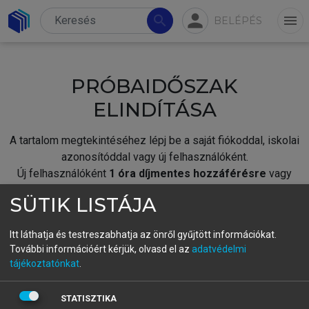
person
search
menu
BELÉPÉS
PRÓBAIDŐSZAK
ELINDÍTÁSA
A tartalom megtekintéséhez lépj be a saját fiókoddal, iskolai
azonosítóddal vagy új felhasználóként.
Új felhasználóként
1 óra díjmentes hozzáférésre
vagy
jogosult.
SÜTIK LISTÁJA
A próbaidőszak elindításához,
jelentkezz
be meglévő
fiókoddal,
vagy hozz létre új fiókot.
Itt láthatja és testreszabhatja az önről gyűjtött információkat.
További információért kérjük, olvasd el az
adatvédelmi
A regisztráció után a
próbaidőszak
automatikusan
elindul.
tájékoztatónkat
.
BELÉPÉS SAJÁT FIÓKKAL
STATISZTIKA