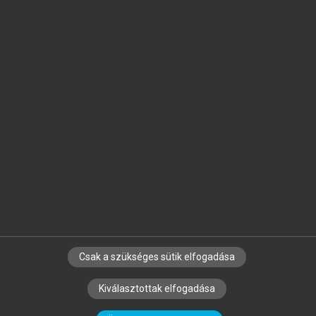
Jelöld meg a számodra fontos részeket, és
készíts
saját
jegyzeteket!
Egyéni előfizetéssel további
MeRSZ+ funkciókat
és
tartalmakat is elérhetsz.
Csak a szükséges sütik elfogadása
SZERZŐKNEK
CÉGEKNEK
KÖNYVTÁROSOKNAK
Kiválasztottak elfogadása
SZERKESZTÉSI ÉS LEKTORÁLÁSI ALAPELVEK