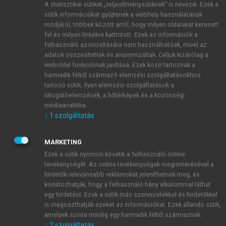
A statisztikai sütiket „teljesítménysütiknek” is nevezik. Ezek a
sütik információkat gyűjtenek a webhely használatának
módjáról, többek között arról, hogy milyen oldalakat keresett
ÚJ FIÓK LÉTREHOZÁSA
fel és milyen linkekre kattintott. Ezek az információk a
1 óra díjmentes hozzáférés
felhasználó azonosítására nem használhatóak, mivel az
adatok összesítettek és anonimizáltak. Céljuk kizárólag a
weboldal funkcióinak javítása. Ezek közé tartoznak a
E-MAIL-CÍM
harmadik féltől származó elemzési szolgáltatásokhoz
tartozó sütik; ilyen elemzési szolgáltatások a
látogatóelemzések, a hőtérképek és a közösségi
NÉV
médiaanalitika.
↓
1
szolgáltatás
JELSZÓ
MARKETING
Ezek a sütik nyomon követik a felhasználó online
tevékenységét. Az online tevékenységek megismerésével a
JELSZÓ ÚJRA
hirdetők relevánsabb reklámokat jeleníthetnek meg, és
korlátozhatják, hogy a felhasználó hány alkalommal láthat
egy hirdetést. Ezek a sütik más szervezetekkel és hirdetőkkel
is megoszthatják ezeket az információkat. Ezek állandó sütik,
Kérek értesítést a MeRSZ újdonságairól, akcióiról.
amelyek szinte mindig egy harmadik féltől származnak.
↓
2
szolgáltatás