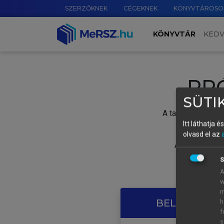
SZERZŐKNEK
CÉGEKNEK
KÖNYVTÁROSO
KÖNYVTÁR
KED
PR
SÜTIK
A tartalom megtek
Itt láthatja 
olvasd el az
A próbaidősza
S
A
w
m
BELÉPÉS SAJ
h
f
s