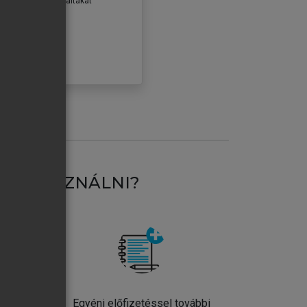
erződéseiben foglaltakat
ogadom.
ÓBÁLOM
AT HASZNÁLNI?
ntos
Egyéni előfizetéssel további