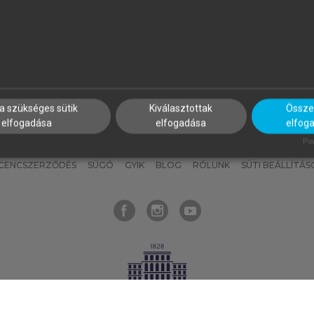
nyokat, hogy bármikor azonnal
részeket, és
készíts
saj
hozzájuk férhess!
jegyzeteket!
a szükséges sütik
Kiválasztottak
Összes
elfogadása
elfogadása
elfog
KNAK
SZERKESZTÉSI ÉS LEKTORÁLÁSI ALAPELVEK
MI – ÁLTALÁNOS
Pow
ICENCSZERZŐDÉS
SÚGÓ
GYIK
BLOG
RÓLUNK
SÜTI BEÁLLÍTÁS