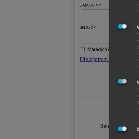
h
E-MAIL-CÍM
↓
JELSZÓ
E
m
a
Maradjon belépve
h
Elfelejtettem a jelszavamat
m
↓
BELÉ
M
E
h
t
↓
TANULÓ
Belépés intézmén
Ö
H