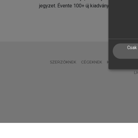
jegyzet. Évente 100+ új kiadvány.
kiadvá
Csak 
SZERZŐKNEK
CÉGEKNEK
KÖNYVTÁROSO
L
Verzió: 2.7.2