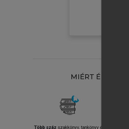
MIÉRT ÉRDEME
Több száz
szakkönyv, tankönyv és
Jel