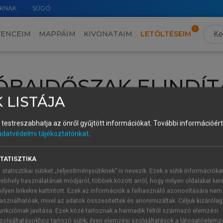
KNAK
SÚGÓ
VENCEIM
MAPPÁIM
KIVONATAIM
LETÖLTÉSEIM
ÓBAIDŐSZAK ELINDÍT
 LISTÁJA
intéséhez lépj be a saját fiókoddal, iskolai azonosítóddal vagy ú
és testreszabhatja az önről gyűjtött információkat.
További információért 
Új felhasználóként
1 óra díjmentes hozzáférésre
vagy jogosult
adatvédelmi tájékoztatónkat
.
k elindításához,
jelentkezz
be meglévő fiókoddal,
vagy hozz lé
A regisztráció után a
próbaidőszak
automatikusan
elindul.
TATISZTIKA
 statisztikai sütiket „teljesítménysütiknek” is nevezik. Ezek a sütik információka
ebhely használatának módjáról, többek között arról, hogy milyen oldalakat kere
ilyen linkekre kattintott. Ezek az információk a felhasználó azonosítására nem
ÚJ FIÓK 
ÁT FIÓKKAL
asználhatóak, mivel az adatok összesítettek és anonimizáltak. Céljuk kizáróla
1 óra díjme
unkcióinak javítása. Ezek közé tartoznak a harmadik féltől származó elemzési
zolgáltatásokhoz tartozó sütik; ilyen elemzési szolgáltatások a látogatóelemz