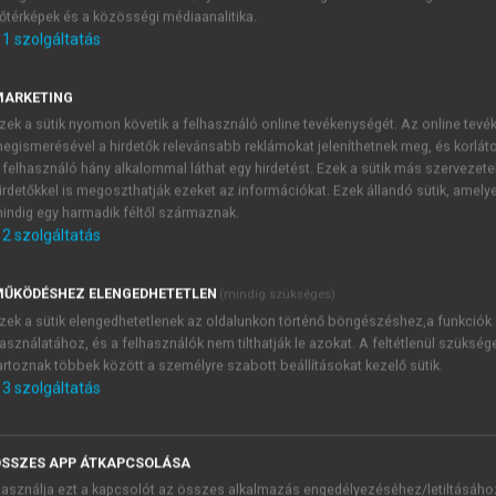
őtérképek és a közösségi médiaanalitika.
E-MAIL-CÍM
1
szolgáltatás
MARKETING
NÉV
zek a sütik nyomon követik a felhasználó online tevékenységét. Az online tev
egismerésével a hirdetők relevánsabb reklámokat jeleníthetnek meg, és korlát
 felhasználó hány alkalommal láthat egy hirdetést. Ezek a sütik más szervezete
JELSZÓ
irdetőkkel is megoszthatják ezeket az információkat. Ezek állandó sütik, amely
indig egy harmadik féltől származnak.
2
szolgáltatás
JELSZÓ ÚJRA
PÉS
ŰKÖDÉSHEZ ELENGEDHETETLEN
(mindig szükséges)
zek a sütik elengedhetetlenek az oldalunkon történő böngészéshez,a funkciók
asználatához, és a felhasználók nem tilthatják le azokat. A feltétlenül szükség
Kérek értesítést a MeRSZ új
artoznak többek között a személyre szabott beállításokat kezelő sütik.
Kérek értesítést az Akadémi
3
szolgáltatás
akcióiról.
 VAGY?
Az
Adatkezelési tájékozta
yi azonosítóval
veszem és elfogadom.
SSZES APP ÁTKAPCSOLÁSA
Az
Általános vásárlási felt
asználja ezt a kapcsolót az összes alkalmazás engedélyezéséhez/letiltásáho