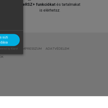
át
MeRSZ+ funkciókat
és tartalmakat
is elérhetsz.
 süti
adása
 IRÁNYELVEK
IMPRESSZUM
ADATVÉDELEM
ered by Klaro!
OK