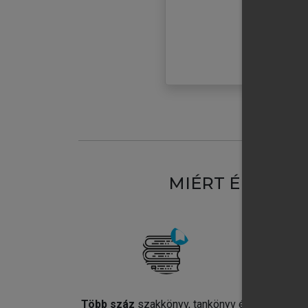
MIÉRT ÉRDEME
Több száz
szakkönyv, tankönyv és
Jel