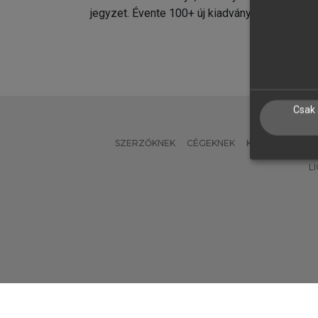
jegyzet. Évente 100+ új kiadvány.
kiadvá
Csak 
SZERZŐKNEK
CÉGEKNEK
KÖNYVTÁROSO
L
Verzió: 2.7.2