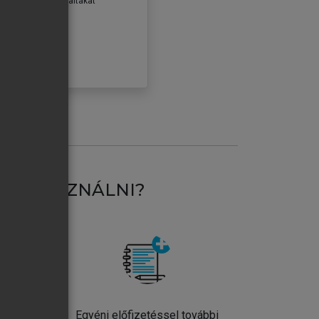
erződéseiben foglaltakat
ogadom.
ÓBÁLOM
AT HASZNÁLNI?
ntos
Egyéni előfizetéssel további