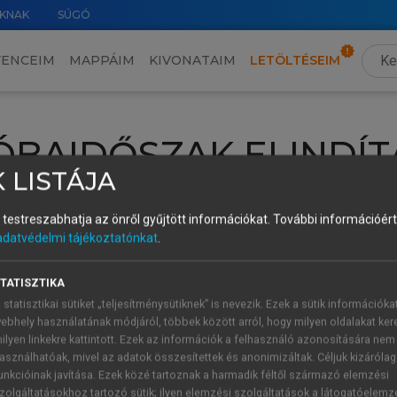
KNAK
SÚGÓ
VENCEIM
MAPPÁIM
KIVONATAIM
LETÖLTÉSEIM
ÓBAIDŐSZAK ELINDÍT
 LISTÁJA
intéséhez lépj be a saját fiókoddal, iskolai azonosítóddal vagy ú
és testreszabhatja az önről gyűjtött információkat.
További információért 
Új felhasználóként
1 óra díjmentes hozzáférésre
vagy jogosult
adatvédelmi tájékoztatónkat
.
k elindításához,
jelentkezz
be meglévő fiókoddal,
vagy hozz lé
A regisztráció után a
próbaidőszak
automatikusan
elindul.
TATISZTIKA
 statisztikai sütiket „teljesítménysütiknek” is nevezik. Ezek a sütik információka
ebhely használatának módjáról, többek között arról, hogy milyen oldalakat kere
ilyen linkekre kattintott. Ezek az információk a felhasználó azonosítására nem
ÚJ FIÓK 
ÁT FIÓKKAL
asználhatóak, mivel az adatok összesítettek és anonimizáltak. Céljuk kizáróla
1 óra díjme
unkcióinak javítása. Ezek közé tartoznak a harmadik féltől származó elemzési
zolgáltatásokhoz tartozó sütik; ilyen elemzési szolgáltatások a látogatóelemz