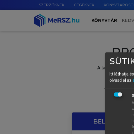
SZERZŐKNEK
CÉGEKNEK
KÖNYVTÁROSO
KÖNYVTÁR
KED
PR
SÜTIK
A tartalom megtek
Itt láthatja 
olvasd el az
A próbaidősza
S
A
w
m
BELÉPÉS SAJ
h
f
s