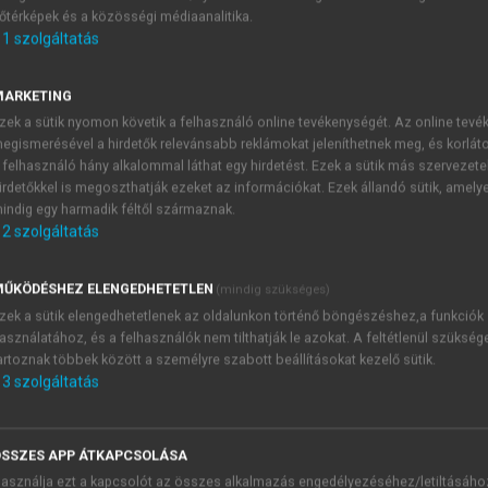
őtérképek és a közösségi médiaanalitika.
E-MAIL-CÍM
1
szolgáltatás
MARKETING
NÉV
zek a sütik nyomon követik a felhasználó online tevékenységét. Az online tev
egismerésével a hirdetők relevánsabb reklámokat jeleníthetnek meg, és korlát
 felhasználó hány alkalommal láthat egy hirdetést. Ezek a sütik más szervezete
JELSZÓ
irdetőkkel is megoszthatják ezeket az információkat. Ezek állandó sütik, amely
indig egy harmadik féltől származnak.
2
szolgáltatás
JELSZÓ ÚJRA
PÉS
ŰKÖDÉSHEZ ELENGEDHETETLEN
(mindig szükséges)
zek a sütik elengedhetetlenek az oldalunkon történő böngészéshez,a funkciók
asználatához, és a felhasználók nem tilthatják le azokat. A feltétlenül szükség
Kérek értesítést a MeRSZ új
artoznak többek között a személyre szabott beállításokat kezelő sütik.
Kérek értesítést az Akadémi
3
szolgáltatás
akcióiról.
 VAGY?
Az
Adatkezelési tájékozta
yi azonosítóval
veszem és elfogadom.
SSZES APP ÁTKAPCSOLÁSA
Az
Általános vásárlási felt
asználja ezt a kapcsolót az összes alkalmazás engedélyezéséhez/letiltásáho