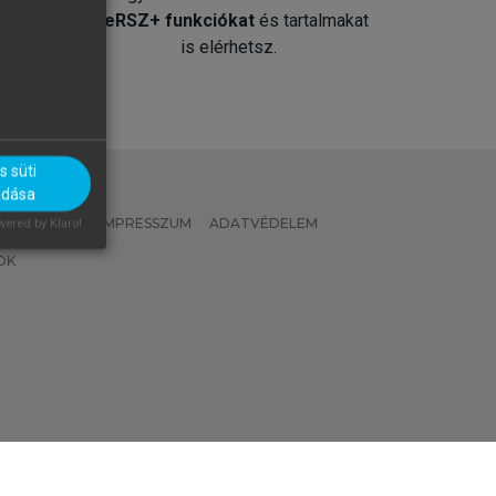
át
MeRSZ+ funkciókat
és tartalmakat
is elérhetsz.
 süti
adása
 IRÁNYELVEK
IMPRESSZUM
ADATVÉDELEM
ered by Klaro!
OK