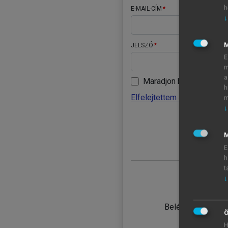
h
E-MAIL-CÍM
↓
JELSZÓ
E
m
a
Maradjon belépve
h
Elfelejtettem a jelszavamat
m
↓
BELÉ
M
E
h
t
↓
TANULÓ
Belépés intézmén
Ö
H