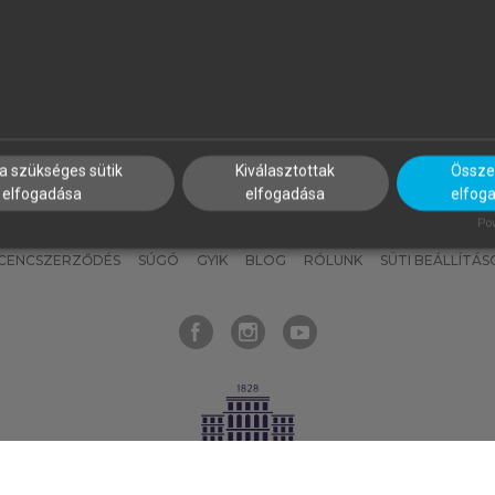
nyokat, hogy bármikor azonnal
részeket, és
készíts
saj
hozzájuk férhess!
jegyzeteket!
a szükséges sütik
Kiválasztottak
Összes
elfogadása
elfogadása
elfog
KNAK
SZERKESZTÉSI ÉS LEKTORÁLÁSI ALAPELVEK
MI – ÁLTALÁNOS
Pow
ICENCSZERZŐDÉS
SÚGÓ
GYIK
BLOG
RÓLUNK
SÜTI BEÁLLÍTÁS