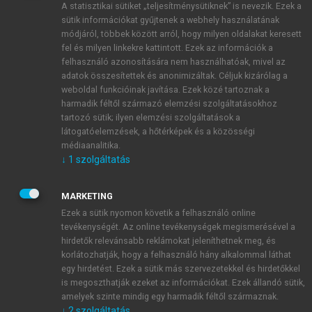
A statisztikai sütiket „teljesítménysütiknek” is nevezik. Ezek a
sütik információkat gyűjtenek a webhely használatának
módjáról, többek között arról, hogy milyen oldalakat keresett
ÚJ FIÓK LÉTREHOZÁSA
fel és milyen linkekre kattintott. Ezek az információk a
1 óra díjmentes hozzáférés
felhasználó azonosítására nem használhatóak, mivel az
adatok összesítettek és anonimizáltak. Céljuk kizárólag a
weboldal funkcióinak javítása. Ezek közé tartoznak a
E-MAIL-CÍM
harmadik féltől származó elemzési szolgáltatásokhoz
tartozó sütik; ilyen elemzési szolgáltatások a
látogatóelemzések, a hőtérképek és a közösségi
NÉV
médiaanalitika.
↓
1
szolgáltatás
JELSZÓ
MARKETING
Ezek a sütik nyomon követik a felhasználó online
tevékenységét. Az online tevékenységek megismerésével a
JELSZÓ ÚJRA
hirdetők relevánsabb reklámokat jeleníthetnek meg, és
korlátozhatják, hogy a felhasználó hány alkalommal láthat
egy hirdetést. Ezek a sütik más szervezetekkel és hirdetőkkel
is megoszthatják ezeket az információkat. Ezek állandó sütik,
Kérek értesítést a MeRSZ újdonságairól, akcióiról.
amelyek szinte mindig egy harmadik féltől származnak.
↓
2
szolgáltatás