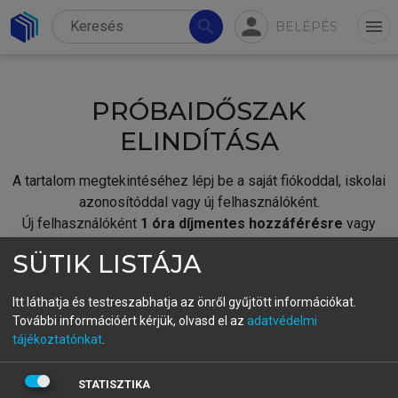
person
search
menu
BELÉPÉS
PRÓBAIDŐSZAK
ELINDÍTÁSA
A tartalom megtekintéséhez lépj be a saját fiókoddal, iskolai
azonosítóddal vagy új felhasználóként.
Új felhasználóként
1 óra díjmentes hozzáférésre
vagy
jogosult.
SÜTIK LISTÁJA
A próbaidőszak elindításához,
jelentkezz
be meglévő
fiókoddal,
vagy hozz létre új fiókot.
Itt láthatja és testreszabhatja az önről gyűjtött információkat.
További információért kérjük, olvasd el az
adatvédelmi
A regisztráció után a
próbaidőszak
automatikusan
elindul.
tájékoztatónkat
.
BELÉPÉS SAJÁT FIÓKKAL
STATISZTIKA