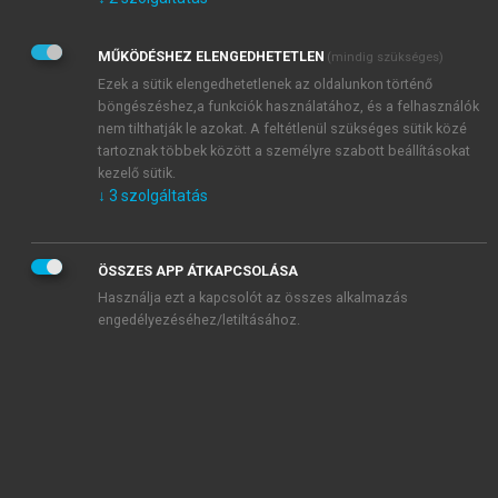
Kérek értesítést az Akadémiai Kiadó Zrt. újdonságairól,
akcióiról.
MŰKÖDÉSHEZ ELENGEDHETETLEN
(mindig szükséges)
Az
Adatkezelési tájékoztatóban
foglaltakat tudomásul
veszem és elfogadom.
Ezek a sütik elengedhetetlenek az oldalunkon történő
Az
Általános vásárlási feltételeket
, valamint a
szotar.net
és a
böngészéshez,a funkciók használatához, és a felhasználók
mersz.hu
oldalak licencszerződéseiben foglaltakat
nem tilthatják le azokat. A feltétlenül szükséges sütik közé
tudomásul veszem és elfogadom.
tartoznak többek között a személyre szabott beállításokat
kezelő sütik.
↓
3
szolgáltatás
KIPRÓBÁLOM
ÖSSZES APP ÁTKAPCSOLÁSA
Használja ezt a kapcsolót az összes alkalmazás
engedélyezéséhez/letiltásához.
MIÉRT ÉRDEMES A MERSZ ONLINE
OKOSKÖNYVTÁRAT HASZNÁLNI?