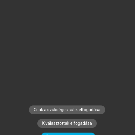
Jelöld meg a számodra fontos részeket, és
készíts
saját
jegyzeteket!
Egyéni előfizetéssel további
MeRSZ+ funkciókat
és
tartalmakat is elérhetsz.
Csak a szükséges sütik elfogadása
SZERZŐKNEK
CÉGEKNEK
KÖNYVTÁROSOKNAK
Kiválasztottak elfogadása
SZERKESZTÉSI ÉS LEKTORÁLÁSI ALAPELVEK