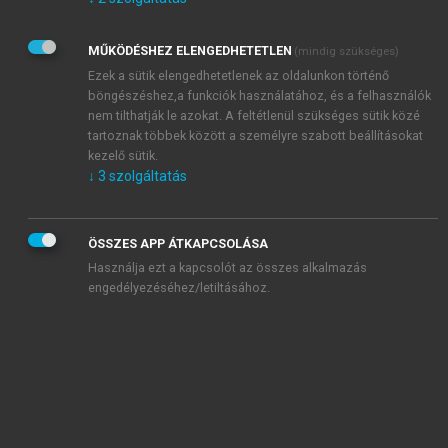
Kérek értesítést az Akadémiai Kiadó Zrt. újdonságairól,
akcióiról.
MŰKÖDÉSHEZ ELENGEDHETETLEN
(mindig szükséges)
Az
Adatkezelési tájékoztatóban
foglaltakat tudomásul
veszem és elfogadom.
Ezek a sütik elengedhetetlenek az oldalunkon történő
Az
Általános vásárlási feltételeket
, valamint a
szotar.net
és a
böngészéshez,a funkciók használatához, és a felhasználók
mersz.hu
oldalak licencszerződéseiben foglaltakat
nem tilthatják le azokat. A feltétlenül szükséges sütik közé
tudomásul veszem és elfogadom.
tartoznak többek között a személyre szabott beállításokat
kezelő sütik.
↓
3
szolgáltatás
KIPRÓBÁLOM
ÖSSZES APP ÁTKAPCSOLÁSA
Használja ezt a kapcsolót az összes alkalmazás
engedélyezéséhez/letiltásához.
MIÉRT ÉRDEMES A MERSZ ONLINE
OKOSKÖNYVTÁRAT HASZNÁLNI?