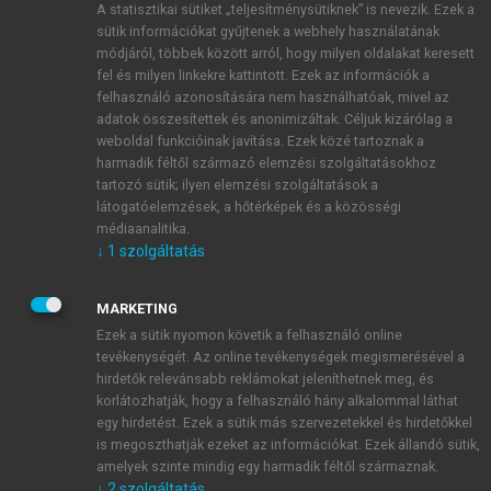
A statisztikai sütiket „teljesítménysütiknek” is nevezik. Ezek a
sütik információkat gyűjtenek a webhely használatának
módjáról, többek között arról, hogy milyen oldalakat keresett
ÚJ FIÓK LÉTREHOZÁSA
fel és milyen linkekre kattintott. Ezek az információk a
1 óra díjmentes hozzáférés
felhasználó azonosítására nem használhatóak, mivel az
adatok összesítettek és anonimizáltak. Céljuk kizárólag a
weboldal funkcióinak javítása. Ezek közé tartoznak a
E-MAIL-CÍM
harmadik féltől származó elemzési szolgáltatásokhoz
tartozó sütik; ilyen elemzési szolgáltatások a
látogatóelemzések, a hőtérképek és a közösségi
NÉV
médiaanalitika.
↓
1
szolgáltatás
JELSZÓ
MARKETING
Ezek a sütik nyomon követik a felhasználó online
tevékenységét. Az online tevékenységek megismerésével a
JELSZÓ ÚJRA
hirdetők relevánsabb reklámokat jeleníthetnek meg, és
korlátozhatják, hogy a felhasználó hány alkalommal láthat
egy hirdetést. Ezek a sütik más szervezetekkel és hirdetőkkel
is megoszthatják ezeket az információkat. Ezek állandó sütik,
Kérek értesítést a MeRSZ újdonságairól, akcióiról.
amelyek szinte mindig egy harmadik féltől származnak.
↓
2
szolgáltatás