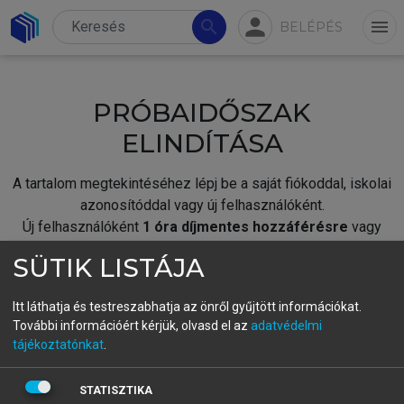
person
search
menu
BELÉPÉS
PRÓBAIDŐSZAK
ELINDÍTÁSA
A tartalom megtekintéséhez lépj be a saját fiókoddal, iskolai
azonosítóddal vagy új felhasználóként.
Új felhasználóként
1 óra díjmentes hozzáférésre
vagy
jogosult.
SÜTIK LISTÁJA
A próbaidőszak elindításához,
jelentkezz
be meglévő
fiókoddal,
vagy hozz létre új fiókot.
Itt láthatja és testreszabhatja az önről gyűjtött információkat.
További információért kérjük, olvasd el az
adatvédelmi
A regisztráció után a
próbaidőszak
automatikusan
elindul.
tájékoztatónkat
.
BELÉPÉS SAJÁT FIÓKKAL
STATISZTIKA