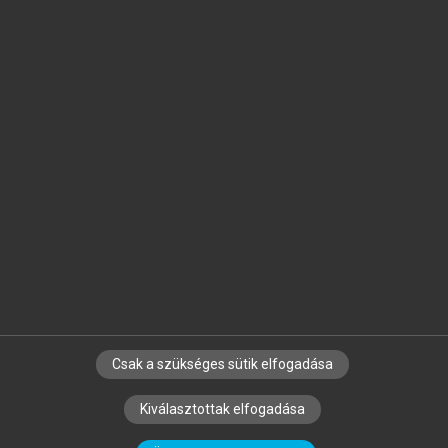
Jelöld meg a számodra fontos részeket, és
készíts
saját
jegyzeteket!
Egyéni előfizetéssel további
MeRSZ+ funkciókat
és
tartalmakat is elérhetsz.
Csak a szükséges sütik elfogadása
SZERZŐKNEK
CÉGEKNEK
KÖNYVTÁROSOKNAK
Kiválasztottak elfogadása
SZERKESZTÉSI ÉS LEKTORÁLÁSI ALAPELVEK