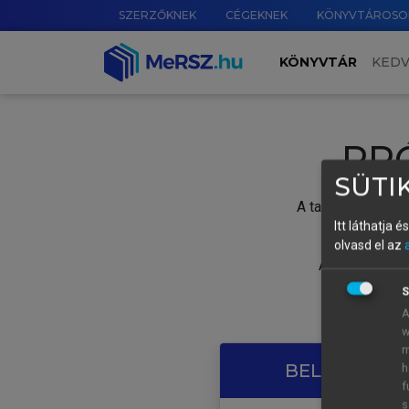
SZERZŐKNEK
CÉGEKNEK
KÖNYVTÁROSO
KÖNYVTÁR
KED
PR
SÜTIK
A tartalom megtek
Itt láthatja 
olvasd el az
A próbaidősza
S
A
w
m
BELÉPÉS SAJ
h
f
s