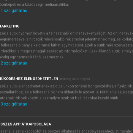
őtérképek és a közösségi médiaanalitika.
E-MAIL-CÍM
1
szolgáltatás
MARKETING
NÉV
zek a sütik nyomon követik a felhasználó online tevékenységét. Az online tev
egismerésével a hirdetők relevánsabb reklámokat jeleníthetnek meg, és korlát
 felhasználó hány alkalommal láthat egy hirdetést. Ezek a sütik más szervezete
JELSZÓ
irdetőkkel is megoszthatják ezeket az információkat. Ezek állandó sütik, amely
indig egy harmadik féltől származnak.
2
szolgáltatás
JELSZÓ ÚJRA
PÉS
ŰKÖDÉSHEZ ELENGEDHETETLEN
(mindig szükséges)
zek a sütik elengedhetetlenek az oldalunkon történő böngészéshez,a funkciók
asználatához, és a felhasználók nem tilthatják le azokat. A feltétlenül szükség
Kérek értesítést a MeRSZ új
artoznak többek között a személyre szabott beállításokat kezelő sütik.
Kérek értesítést az Akadémi
3
szolgáltatás
akcióiról.
 VAGY?
Az
Adatkezelési tájékozta
yi azonosítóval
veszem és elfogadom.
SSZES APP ÁTKAPCSOLÁSA
Az
Általános vásárlási felt
asználja ezt a kapcsolót az összes alkalmazás engedélyezéséhez/letiltásáho