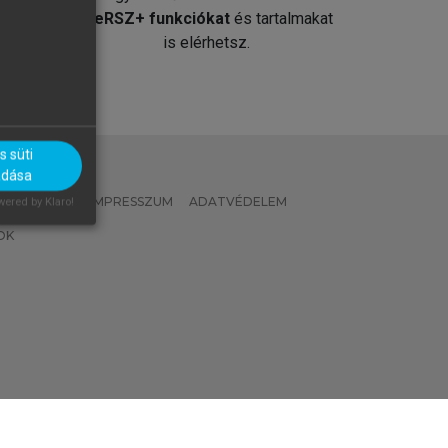
át
MeRSZ+ funkciókat
és tartalmakat
is elérhetsz.
 süti
adása
 IRÁNYELVEK
IMPRESSZUM
ADATVÉDELEM
ered by Klaro!
OK