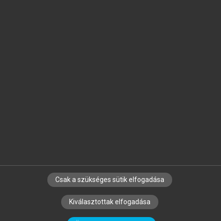
Jelöld meg a számodra fontos részeket, és
készíts
saját
jegyzeteket!
Egyéni előfizetéssel további
MeRSZ+ funkciókat
és
tartalmakat is elérhetsz.
Csak a szükséges sütik elfogadása
SZERZŐKNEK
CÉGEKNEK
KÖNYVTÁROSOKNAK
Kiválasztottak elfogadása
SZERKESZTÉSI ÉS LEKTORÁLÁSI ALAPELVEK