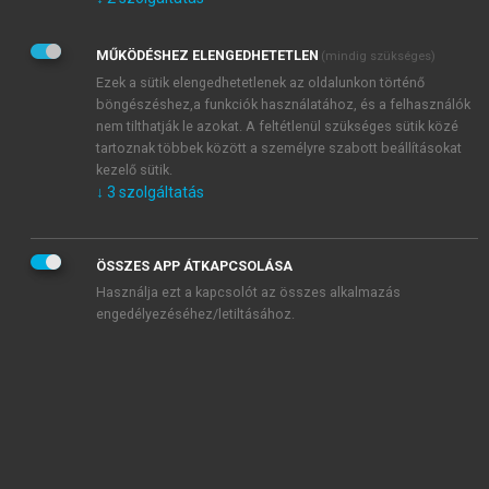
Kérek értesítést az Akadémiai Kiadó Zrt. újdonságairól,
akcióiról.
MŰKÖDÉSHEZ ELENGEDHETETLEN
(mindig szükséges)
Az
Adatkezelési tájékoztatóban
foglaltakat tudomásul
veszem és elfogadom.
Ezek a sütik elengedhetetlenek az oldalunkon történő
Az
Általános vásárlási feltételeket
, valamint a
szotar.net
és a
böngészéshez,a funkciók használatához, és a felhasználók
mersz.hu
oldalak licencszerződéseiben foglaltakat
nem tilthatják le azokat. A feltétlenül szükséges sütik közé
tudomásul veszem és elfogadom.
tartoznak többek között a személyre szabott beállításokat
kezelő sütik.
↓
3
szolgáltatás
KIPRÓBÁLOM
ÖSSZES APP ÁTKAPCSOLÁSA
Használja ezt a kapcsolót az összes alkalmazás
engedélyezéséhez/letiltásához.
MIÉRT ÉRDEMES A MERSZ ONLINE
OKOSKÖNYVTÁRAT HASZNÁLNI?