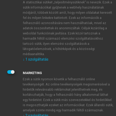
A statisztikai sütiket „teljesítménysütiknek” is nevezik. Ezek a
sütik információkat gyűjtenek a webhely használatának
módjáról, többek között arról, hogy milyen oldalakat keresett
ÚJ FIÓK LÉTREHOZÁSA
fel és milyen linkekre kattintott. Ezek az információk a
1 óra díjmentes hozzáférés
felhasználó azonosítására nem használhatóak, mivel az
adatok összesítettek és anonimizáltak. Céljuk kizárólag a
weboldal funkcióinak javítása. Ezek közé tartoznak a
E-MAIL-CÍM
harmadik féltől származó elemzési szolgáltatásokhoz
tartozó sütik; ilyen elemzési szolgáltatások a
látogatóelemzések, a hőtérképek és a közösségi
NÉV
médiaanalitika.
↓
1
szolgáltatás
JELSZÓ
MARKETING
Ezek a sütik nyomon követik a felhasználó online
tevékenységét. Az online tevékenységek megismerésével a
JELSZÓ ÚJRA
hirdetők relevánsabb reklámokat jeleníthetnek meg, és
korlátozhatják, hogy a felhasználó hány alkalommal láthat
egy hirdetést. Ezek a sütik más szervezetekkel és hirdetőkkel
is megoszthatják ezeket az információkat. Ezek állandó sütik,
Kérek értesítést a MeRSZ újdonságairól, akcióiról.
amelyek szinte mindig egy harmadik féltől származnak.
↓
2
szolgáltatás