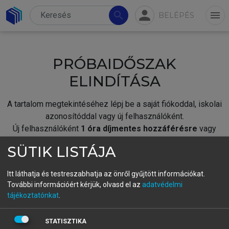
person
search
menu
BELÉPÉS
PRÓBAIDŐSZAK
ELINDÍTÁSA
A tartalom megtekintéséhez lépj be a saját fiókoddal, iskolai
azonosítóddal vagy új felhasználóként.
Új felhasználóként
1 óra díjmentes hozzáférésre
vagy
jogosult.
SÜTIK LISTÁJA
A próbaidőszak elindításához,
jelentkezz
be meglévő
fiókoddal,
vagy hozz létre új fiókot.
Itt láthatja és testreszabhatja az önről gyűjtött információkat.
További információért kérjük, olvasd el az
adatvédelmi
A regisztráció után a
próbaidőszak
automatikusan
elindul.
tájékoztatónkat
.
BELÉPÉS SAJÁT FIÓKKAL
STATISZTIKA