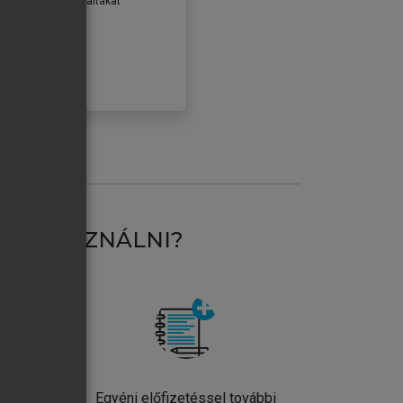
erződéseiben foglaltakat
ogadom.
ÓBÁLOM
AT HASZNÁLNI?
ntos
Egyéni előfizetéssel további