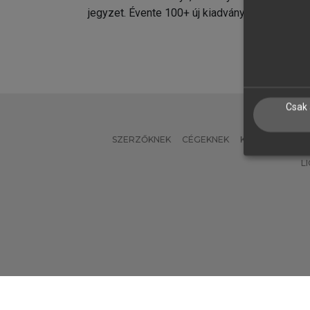
jegyzet. Évente 100+ új kiadvány.
kiadvá
Csak 
SZERZŐKNEK
CÉGEKNEK
KÖNYVTÁROSO
L
Verzió: 2.7.2