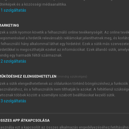
őtérképek és a közösségi médiaanalitika.
E-MAIL-CÍM
1
szolgáltatás
MARKETING
NÉV
zek a sütik nyomon követik a felhasználó online tevékenységét. Az online tev
egismerésével a hirdetők relevánsabb reklámokat jeleníthetnek meg, és korlát
 felhasználó hány alkalommal láthat egy hirdetést. Ezek a sütik más szervezete
JELSZÓ
irdetőkkel is megoszthatják ezeket az információkat. Ezek állandó sütik, amely
indig egy harmadik féltől származnak.
2
szolgáltatás
JELSZÓ ÚJRA
PÉS
ŰKÖDÉSHEZ ELENGEDHETETLEN
(mindig szükséges)
zek a sütik elengedhetetlenek az oldalunkon történő böngészéshez,a funkciók
asználatához, és a felhasználók nem tilthatják le azokat. A feltétlenül szükség
Kérek értesítést a MeRSZ új
artoznak többek között a személyre szabott beállításokat kezelő sütik.
Kérek értesítést az Akadémi
3
szolgáltatás
akcióiról.
 VAGY?
Az
Adatkezelési tájékozta
yi azonosítóval
veszem és elfogadom.
SSZES APP ÁTKAPCSOLÁSA
Az
Általános vásárlási felt
asználja ezt a kapcsolót az összes alkalmazás engedélyezéséhez/letiltásáho