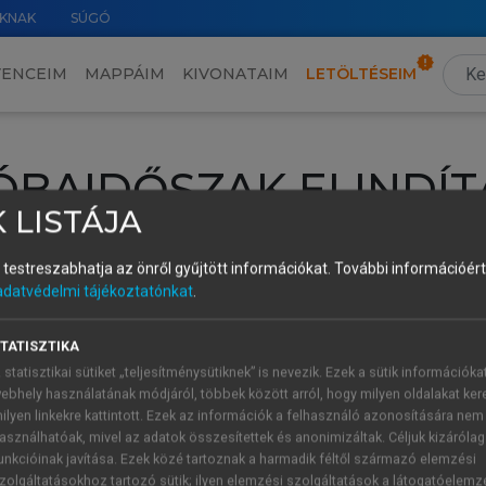
KNAK
SÚGÓ
VENCEIM
MAPPÁIM
KIVONATAIM
LETÖLTÉSEIM
ÓBAIDŐSZAK ELINDÍT
 LISTÁJA
intéséhez lépj be a saját fiókoddal, iskolai azonosítóddal vagy ú
és testreszabhatja az önről gyűjtött információkat.
További információért 
Új felhasználóként
1 óra díjmentes hozzáférésre
vagy jogosult
adatvédelmi tájékoztatónkat
.
k elindításához,
jelentkezz
be meglévő fiókoddal,
vagy hozz lé
A regisztráció után a
próbaidőszak
automatikusan
elindul.
TATISZTIKA
 statisztikai sütiket „teljesítménysütiknek” is nevezik. Ezek a sütik információka
ebhely használatának módjáról, többek között arról, hogy milyen oldalakat kere
ilyen linkekre kattintott. Ezek az információk a felhasználó azonosítására nem
ÚJ FIÓK 
ÁT FIÓKKAL
asználhatóak, mivel az adatok összesítettek és anonimizáltak. Céljuk kizáróla
1 óra díjme
unkcióinak javítása. Ezek közé tartoznak a harmadik féltől származó elemzési
zolgáltatásokhoz tartozó sütik; ilyen elemzési szolgáltatások a látogatóelemz