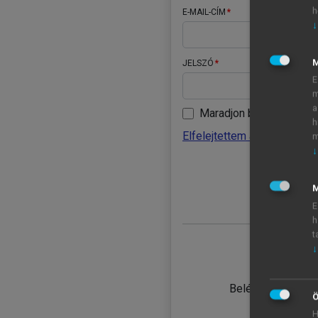
h
E-MAIL-CÍM
↓
JELSZÓ
E
m
a
Maradjon belépve
h
Elfelejtettem a jelszavamat
m
↓
BELÉ
M
E
h
t
↓
TANULÓ
Belépés intézmén
Ö
H