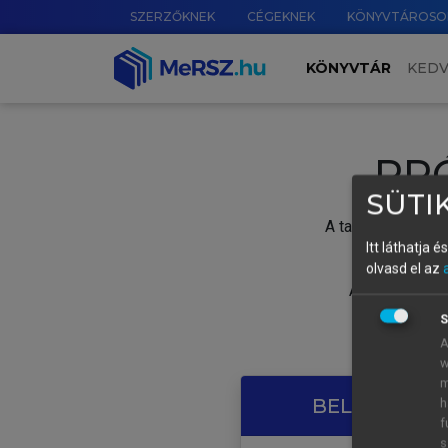
SZERZŐKNEK
CÉGEKNEK
KÖNYVTÁROSO
KÖNYVTÁR
KED
PR
SÜTIK
A tartalom megtek
Itt láthatja 
olvasd el az
A próbaidősza
S
A
w
m
BELÉPÉS SAJ
h
f
s