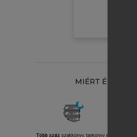
MIÉRT ÉRDEME
Több száz
szakkönyv, tankönyv és
Jel