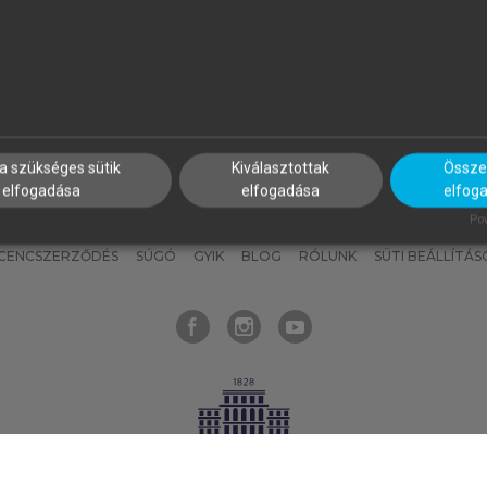
nyokat, hogy bármikor azonnal
részeket, és
készíts
saj
hozzájuk férhess!
jegyzeteket!
a szükséges sütik
Kiválasztottak
Összes
elfogadása
elfogadása
elfog
KNAK
SZERKESZTÉSI ÉS LEKTORÁLÁSI ALAPELVEK
MI – ÁLTALÁNOS
Pow
ICENCSZERZŐDÉS
SÚGÓ
GYIK
BLOG
RÓLUNK
SÜTI BEÁLLÍTÁS