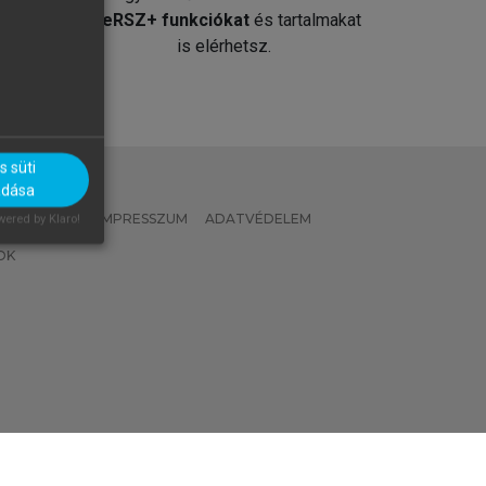
át
MeRSZ+ funkciókat
és tartalmakat
is elérhetsz.
 süti
adása
 IRÁNYELVEK
IMPRESSZUM
ADATVÉDELEM
ered by Klaro!
OK