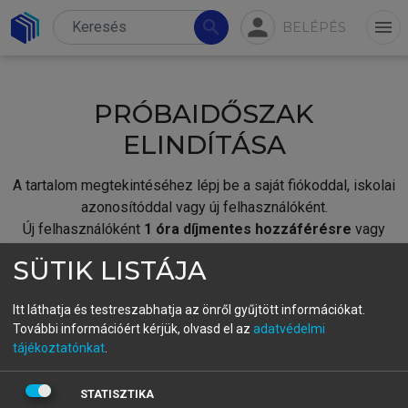
person
search
menu
BELÉPÉS
PRÓBAIDŐSZAK
ELINDÍTÁSA
A tartalom megtekintéséhez lépj be a saját fiókoddal, iskolai
azonosítóddal vagy új felhasználóként.
Új felhasználóként
1 óra díjmentes hozzáférésre
vagy
jogosult.
SÜTIK LISTÁJA
A próbaidőszak elindításához,
jelentkezz
be meglévő
fiókoddal,
vagy hozz létre új fiókot.
Itt láthatja és testreszabhatja az önről gyűjtött információkat.
További információért kérjük, olvasd el az
adatvédelmi
A regisztráció után a
próbaidőszak
automatikusan
elindul.
tájékoztatónkat
.
BELÉPÉS SAJÁT FIÓKKAL
STATISZTIKA