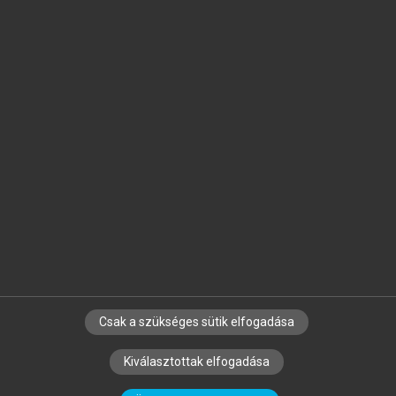
Jelöld meg a számodra fontos részeket, és
készíts
saját
jegyzeteket!
Egyéni előfizetéssel további
MeRSZ+ funkciókat
és
tartalmakat is elérhetsz.
Csak a szükséges sütik elfogadása
SZERZŐKNEK
CÉGEKNEK
KÖNYVTÁROSOKNAK
Kiválasztottak elfogadása
SZERKESZTÉSI ÉS LEKTORÁLÁSI ALAPELVEK