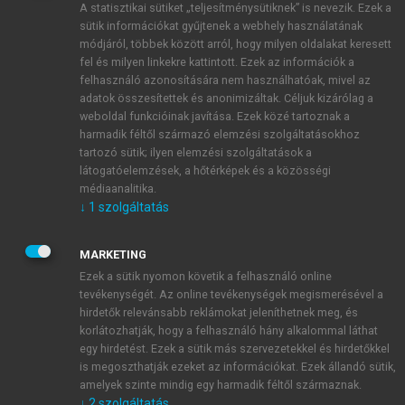
A statisztikai sütiket „teljesítménysütiknek” is nevezik. Ezek a
sütik információkat gyűjtenek a webhely használatának
módjáról, többek között arról, hogy milyen oldalakat keresett
ÚJ FIÓK LÉTREHOZÁSA
fel és milyen linkekre kattintott. Ezek az információk a
1 óra díjmentes hozzáférés
felhasználó azonosítására nem használhatóak, mivel az
adatok összesítettek és anonimizáltak. Céljuk kizárólag a
weboldal funkcióinak javítása. Ezek közé tartoznak a
E-MAIL-CÍM
harmadik féltől származó elemzési szolgáltatásokhoz
tartozó sütik; ilyen elemzési szolgáltatások a
látogatóelemzések, a hőtérképek és a közösségi
NÉV
médiaanalitika.
↓
1
szolgáltatás
JELSZÓ
MARKETING
Ezek a sütik nyomon követik a felhasználó online
tevékenységét. Az online tevékenységek megismerésével a
JELSZÓ ÚJRA
hirdetők relevánsabb reklámokat jeleníthetnek meg, és
korlátozhatják, hogy a felhasználó hány alkalommal láthat
egy hirdetést. Ezek a sütik más szervezetekkel és hirdetőkkel
is megoszthatják ezeket az információkat. Ezek állandó sütik,
Kérek értesítést a MeRSZ újdonságairól, akcióiról.
amelyek szinte mindig egy harmadik féltől származnak.
↓
2
szolgáltatás