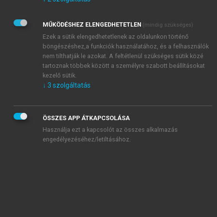
Kérek értesítést az Akadémiai Kiadó Zrt. újdonságairól,
akcióiról.
MŰKÖDÉSHEZ ELENGEDHETETLEN
(mindig szükséges)
Az
Adatkezelési tájékoztatóban
foglaltakat tudomásul
veszem és elfogadom.
Ezek a sütik elengedhetetlenek az oldalunkon történő
Az
Általános vásárlási feltételeket
, valamint a
szotar.net
és a
böngészéshez,a funkciók használatához, és a felhasználók
mersz.hu
oldalak licencszerződéseiben foglaltakat
nem tilthatják le azokat. A feltétlenül szükséges sütik közé
tudomásul veszem és elfogadom.
tartoznak többek között a személyre szabott beállításokat
kezelő sütik.
↓
3
szolgáltatás
KIPRÓBÁLOM
ÖSSZES APP ÁTKAPCSOLÁSA
Használja ezt a kapcsolót az összes alkalmazás
engedélyezéséhez/letiltásához.
MIÉRT ÉRDEMES A MERSZ ONLINE
OKOSKÖNYVTÁRAT HASZNÁLNI?