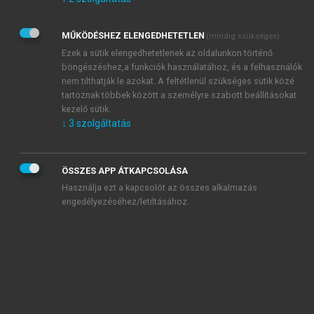
Kérek értesítést az Akadémiai Kiadó Zrt. újdonságairól,
akcióiról.
MŰKÖDÉSHEZ ELENGEDHETETLEN
(mindig szükséges)
Az
Adatkezelési tájékoztatóban
foglaltakat tudomásul
veszem és elfogadom.
Ezek a sütik elengedhetetlenek az oldalunkon történő
Az
Általános vásárlási feltételeket
, valamint a
szotar.net
és a
böngészéshez,a funkciók használatához, és a felhasználók
mersz.hu
oldalak licencszerződéseiben foglaltakat
nem tilthatják le azokat. A feltétlenül szükséges sütik közé
tudomásul veszem és elfogadom.
tartoznak többek között a személyre szabott beállításokat
kezelő sütik.
↓
3
szolgáltatás
KIPRÓBÁLOM
ÖSSZES APP ÁTKAPCSOLÁSA
Használja ezt a kapcsolót az összes alkalmazás
engedélyezéséhez/letiltásához.
MIÉRT ÉRDEMES A MERSZ ONLINE
OKOSKÖNYVTÁRAT HASZNÁLNI?