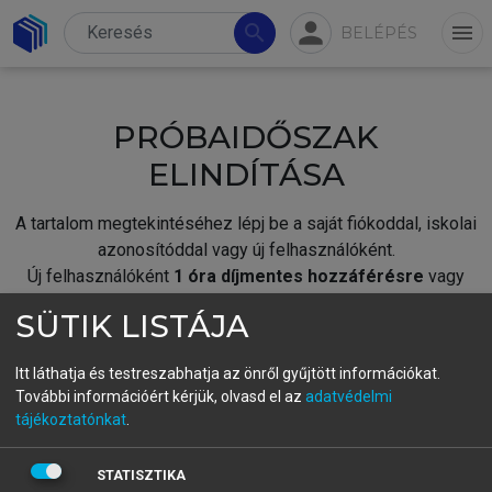
person
search
menu
BELÉPÉS
PRÓBAIDŐSZAK
ELINDÍTÁSA
A tartalom megtekintéséhez lépj be a saját fiókoddal, iskolai
azonosítóddal vagy új felhasználóként.
Új felhasználóként
1 óra díjmentes hozzáférésre
vagy
jogosult.
SÜTIK LISTÁJA
A próbaidőszak elindításához,
jelentkezz
be meglévő
fiókoddal,
vagy hozz létre új fiókot.
Itt láthatja és testreszabhatja az önről gyűjtött információkat.
További információért kérjük, olvasd el az
adatvédelmi
A regisztráció után a
próbaidőszak
automatikusan
elindul.
tájékoztatónkat
.
BELÉPÉS SAJÁT FIÓKKAL
STATISZTIKA