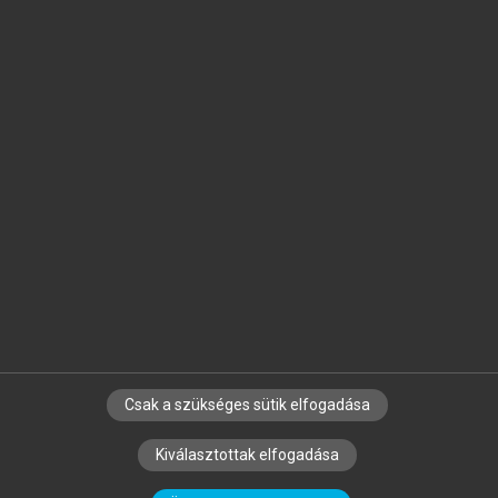
Jelöld meg a számodra fontos részeket, és
készíts
saját
jegyzeteket!
Egyéni előfizetéssel további
MeRSZ+ funkciókat
és
tartalmakat is elérhetsz.
Csak a szükséges sütik elfogadása
SZERZŐKNEK
CÉGEKNEK
KÖNYVTÁROSOKNAK
Kiválasztottak elfogadása
SZERKESZTÉSI ÉS LEKTORÁLÁSI ALAPELVEK