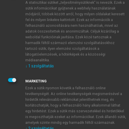
A statisztikai sütiket „teljesítménysütiknek” is nevezik. Ezek a
sütik információkat gyűjtenek a webhely használatának
módjáról, többek között arról, hogy milyen oldalakat keresett
ÚJ FIÓK LÉTREHOZÁSA
fel és milyen linkekre kattintott. Ezek az információk a
1 óra díjmentes hozzáférés
felhasználó azonosítására nem használhatóak, mivel az
adatok összesítettek és anonimizáltak. Céljuk kizárólag a
weboldal funkcióinak javítása. Ezek közé tartoznak a
E-MAIL-CÍM
harmadik féltől származó elemzési szolgáltatásokhoz
tartozó sütik; ilyen elemzési szolgáltatások a
látogatóelemzések, a hőtérképek és a közösségi
NÉV
médiaanalitika.
↓
1
szolgáltatás
JELSZÓ
MARKETING
Ezek a sütik nyomon követik a felhasználó online
tevékenységét. Az online tevékenységek megismerésével a
JELSZÓ ÚJRA
hirdetők relevánsabb reklámokat jeleníthetnek meg, és
korlátozhatják, hogy a felhasználó hány alkalommal láthat
egy hirdetést. Ezek a sütik más szervezetekkel és hirdetőkkel
is megoszthatják ezeket az információkat. Ezek állandó sütik,
Kérek értesítést a MeRSZ újdonságairól, akcióiról.
amelyek szinte mindig egy harmadik féltől származnak.
↓
2
szolgáltatás