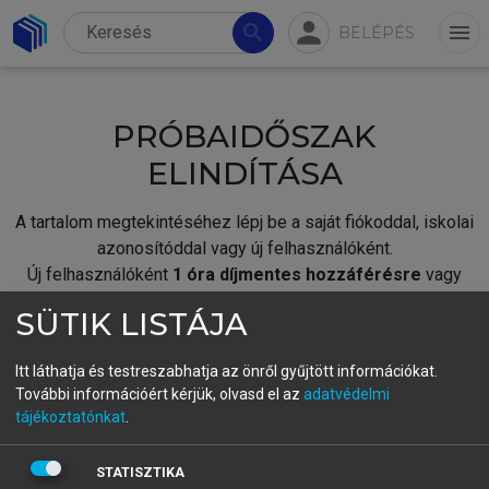
person
search
menu
BELÉPÉS
PRÓBAIDŐSZAK
ELINDÍTÁSA
A tartalom megtekintéséhez lépj be a saját fiókoddal, iskolai
azonosítóddal vagy új felhasználóként.
Új felhasználóként
1 óra díjmentes hozzáférésre
vagy
jogosult.
SÜTIK LISTÁJA
A próbaidőszak elindításához,
jelentkezz
be meglévő
fiókoddal,
vagy hozz létre új fiókot.
Itt láthatja és testreszabhatja az önről gyűjtött információkat.
További információért kérjük, olvasd el az
adatvédelmi
A regisztráció után a
próbaidőszak
automatikusan
elindul.
tájékoztatónkat
.
BELÉPÉS SAJÁT FIÓKKAL
STATISZTIKA