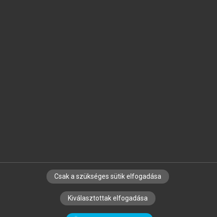
Jelöld meg a számodra fontos részeket, és
készíts
saját
jegyzeteket!
Egyéni előfizetéssel további
MeRSZ+ funkciókat
és
tartalmakat is elérhetsz.
Csak a szükséges sütik elfogadása
SZERZŐKNEK
CÉGEKNEK
KÖNYVTÁROSOKNAK
Kiválasztottak elfogadása
SZERKESZTÉSI ÉS LEKTORÁLÁSI ALAPELVEK