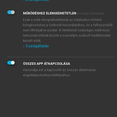
Kérek értesítést az Akadémiai Kiadó Zrt. újdonságairól,
akcióiról.
MŰKÖDÉSHEZ ELENGEDHETETLEN
(mindig szükséges)
Az
Adatkezelési tájékoztatóban
foglaltakat tudomásul
veszem és elfogadom.
Ezek a sütik elengedhetetlenek az oldalunkon történő
Az
Általános vásárlási feltételeket
, valamint a
szotar.net
és a
böngészéshez,a funkciók használatához, és a felhasználók
mersz.hu
oldalak licencszerződéseiben foglaltakat
nem tilthatják le azokat. A feltétlenül szükséges sütik közé
tudomásul veszem és elfogadom.
tartoznak többek között a személyre szabott beállításokat
kezelő sütik.
↓
3
szolgáltatás
KIPRÓBÁLOM
ÖSSZES APP ÁTKAPCSOLÁSA
Használja ezt a kapcsolót az összes alkalmazás
engedélyezéséhez/letiltásához.
MIÉRT ÉRDEMES A MERSZ ONLINE
OKOSKÖNYVTÁRAT HASZNÁLNI?