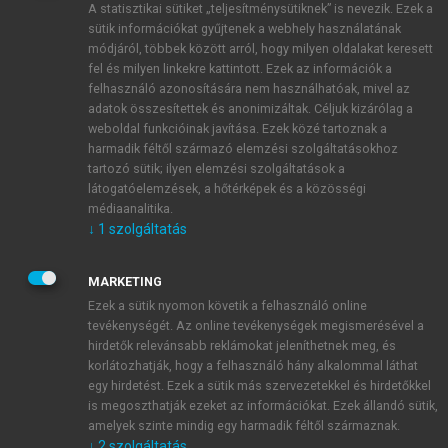
A statisztikai sütiket „teljesítménysütiknek” is nevezik. Ezek a
sütik információkat gyűjtenek a webhely használatának
módjáról, többek között arról, hogy milyen oldalakat keresett
ÚJ FIÓK LÉTREHOZÁSA
fel és milyen linkekre kattintott. Ezek az információk a
1 óra díjmentes hozzáférés
felhasználó azonosítására nem használhatóak, mivel az
adatok összesítettek és anonimizáltak. Céljuk kizárólag a
weboldal funkcióinak javítása. Ezek közé tartoznak a
E-MAIL-CÍM
harmadik féltől származó elemzési szolgáltatásokhoz
tartozó sütik; ilyen elemzési szolgáltatások a
látogatóelemzések, a hőtérképek és a közösségi
NÉV
médiaanalitika.
↓
1
szolgáltatás
JELSZÓ
MARKETING
Ezek a sütik nyomon követik a felhasználó online
tevékenységét. Az online tevékenységek megismerésével a
JELSZÓ ÚJRA
hirdetők relevánsabb reklámokat jeleníthetnek meg, és
korlátozhatják, hogy a felhasználó hány alkalommal láthat
egy hirdetést. Ezek a sütik más szervezetekkel és hirdetőkkel
is megoszthatják ezeket az információkat. Ezek állandó sütik,
Kérek értesítést a MeRSZ újdonságairól, akcióiról.
amelyek szinte mindig egy harmadik féltől származnak.
↓
2
szolgáltatás