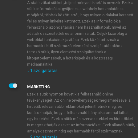
A statisztikai sütiket „teljesítménysütiknek” is nevezik. Ezek a
sütik információkat gyűjtenek a webhely használatának
módjáról, többek között arról, hogy milyen oldalakat keresett
ÚJ FIÓK LÉTREHOZÁSA
fel és milyen linkekre kattintott. Ezek az információk a
1 óra díjmentes hozzáférés
felhasználó azonosítására nem használhatóak, mivel az
adatok összesítettek és anonimizáltak. Céljuk kizárólag a
weboldal funkcióinak javítása. Ezek közé tartoznak a
E-MAIL-CÍM
harmadik féltől származó elemzési szolgáltatásokhoz
tartozó sütik; ilyen elemzési szolgáltatások a
látogatóelemzések, a hőtérképek és a közösségi
NÉV
médiaanalitika.
↓
1
szolgáltatás
JELSZÓ
MARKETING
Ezek a sütik nyomon követik a felhasználó online
tevékenységét. Az online tevékenységek megismerésével a
JELSZÓ ÚJRA
hirdetők relevánsabb reklámokat jeleníthetnek meg, és
korlátozhatják, hogy a felhasználó hány alkalommal láthat
egy hirdetést. Ezek a sütik más szervezetekkel és hirdetőkkel
is megoszthatják ezeket az információkat. Ezek állandó sütik,
Kérek értesítést a MeRSZ újdonságairól, akcióiról.
amelyek szinte mindig egy harmadik féltől származnak.
↓
2
szolgáltatás