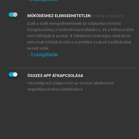
Kérek értesítést az Akadémiai Kiadó Zrt. újdonságairól,
akcióiról.
MŰKÖDÉSHEZ ELENGEDHETETLEN
(mindig szükséges)
Az
Adatkezelési tájékoztatóban
foglaltakat tudomásul
veszem és elfogadom.
Ezek a sütik elengedhetetlenek az oldalunkon történő
Az
Általános vásárlási feltételeket
, valamint a
szotar.net
és a
böngészéshez,a funkciók használatához, és a felhasználók
mersz.hu
oldalak licencszerződéseiben foglaltakat
nem tilthatják le azokat. A feltétlenül szükséges sütik közé
tudomásul veszem és elfogadom.
tartoznak többek között a személyre szabott beállításokat
kezelő sütik.
↓
3
szolgáltatás
KIPRÓBÁLOM
ÖSSZES APP ÁTKAPCSOLÁSA
Használja ezt a kapcsolót az összes alkalmazás
engedélyezéséhez/letiltásához.
MIÉRT ÉRDEMES A MERSZ ONLINE
OKOSKÖNYVTÁRAT HASZNÁLNI?