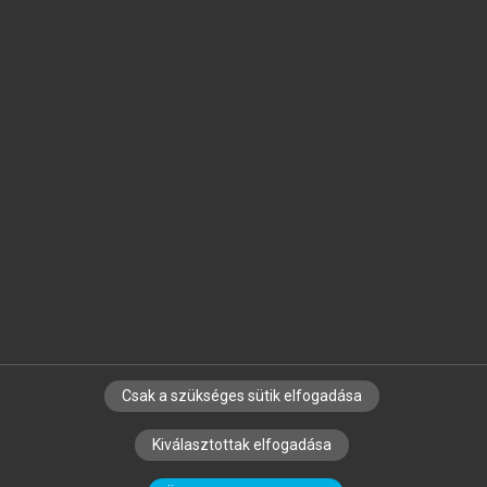
Jelöld meg a számodra fontos részeket, és
készíts
saját
jegyzeteket!
Egyéni előfizetéssel további
MeRSZ+ funkciókat
és
tartalmakat is elérhetsz.
Csak a szükséges sütik elfogadása
SZERZŐKNEK
CÉGEKNEK
KÖNYVTÁROSOKNAK
Kiválasztottak elfogadása
SZERKESZTÉSI ÉS LEKTORÁLÁSI ALAPELVEK