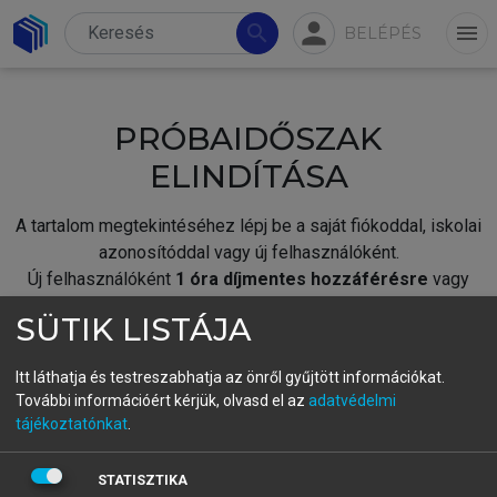
person
search
menu
BELÉPÉS
PRÓBAIDŐSZAK
ELINDÍTÁSA
A tartalom megtekintéséhez lépj be a saját fiókoddal, iskolai
azonosítóddal vagy új felhasználóként.
Új felhasználóként
1 óra díjmentes hozzáférésre
vagy
jogosult.
SÜTIK LISTÁJA
A próbaidőszak elindításához,
jelentkezz
be meglévő
fiókoddal,
vagy hozz létre új fiókot.
Itt láthatja és testreszabhatja az önről gyűjtött információkat.
További információért kérjük, olvasd el az
adatvédelmi
A regisztráció után a
próbaidőszak
automatikusan
elindul.
tájékoztatónkat
.
BELÉPÉS SAJÁT FIÓKKAL
STATISZTIKA