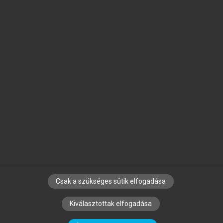
Jelöld meg a számodra fontos részeket, és
készíts
saját
jegyzeteket!
Egyéni előfizetéssel további
MeRSZ+ funkciókat
és
tartalmakat is elérhetsz.
Csak a szükséges sütik elfogadása
SZERZŐKNEK
CÉGEKNEK
KÖNYVTÁROSOKNAK
Kiválasztottak elfogadása
SZERKESZTÉSI ÉS LEKTORÁLÁSI ALAPELVEK