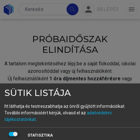
person
search
menu
BELÉPÉS
PRÓBAIDŐSZAK
ELINDÍTÁSA
A tartalom megtekintéséhez lépj be a saját fiókoddal, iskolai
azonosítóddal vagy új felhasználóként.
Új felhasználóként
1 óra díjmentes hozzáférésre
vagy
jogosult.
SÜTIK LISTÁJA
A próbaidőszak elindításához,
jelentkezz
be meglévő
fiókoddal,
vagy hozz létre új fiókot.
Itt láthatja és testreszabhatja az önről gyűjtött információkat.
További információért kérjük, olvasd el az
adatvédelmi
A regisztráció után a
próbaidőszak
automatikusan
elindul.
tájékoztatónkat
.
BELÉPÉS SAJÁT FIÓKKAL
STATISZTIKA