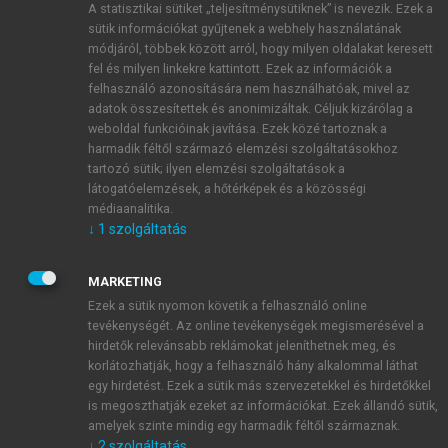
A statisztikai sütiket „teljesítménysütiknek” is nevezik. Ezek a
sütik információkat gyűjtenek a webhely használatának
módjáról, többek között arról, hogy milyen oldalakat keresett
ÚJ FIÓK LÉTREHOZÁSA
fel és milyen linkekre kattintott. Ezek az információk a
1 óra díjmentes hozzáférés
felhasználó azonosítására nem használhatóak, mivel az
adatok összesítettek és anonimizáltak. Céljuk kizárólag a
weboldal funkcióinak javítása. Ezek közé tartoznak a
E-MAIL-CÍM
harmadik féltől származó elemzési szolgáltatásokhoz
tartozó sütik; ilyen elemzési szolgáltatások a
látogatóelemzések, a hőtérképek és a közösségi
NÉV
médiaanalitika.
↓
1
szolgáltatás
JELSZÓ
MARKETING
Ezek a sütik nyomon követik a felhasználó online
tevékenységét. Az online tevékenységek megismerésével a
JELSZÓ ÚJRA
hirdetők relevánsabb reklámokat jeleníthetnek meg, és
korlátozhatják, hogy a felhasználó hány alkalommal láthat
egy hirdetést. Ezek a sütik más szervezetekkel és hirdetőkkel
is megoszthatják ezeket az információkat. Ezek állandó sütik,
Kérek értesítést a MeRSZ újdonságairól, akcióiról.
amelyek szinte mindig egy harmadik féltől származnak.
↓
2
szolgáltatás