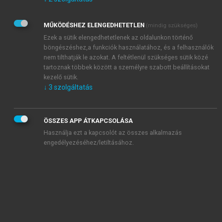
Kérek értesítést az Akadémiai Kiadó Zrt. újdonságairól,
akcióiról.
MŰKÖDÉSHEZ ELENGEDHETETLEN
(mindig szükséges)
Az
Adatkezelési tájékoztatóban
foglaltakat tudomásul
veszem és elfogadom.
Ezek a sütik elengedhetetlenek az oldalunkon történő
Az
Általános vásárlási feltételeket
, valamint a
szotar.net
és a
böngészéshez,a funkciók használatához, és a felhasználók
mersz.hu
oldalak licencszerződéseiben foglaltakat
nem tilthatják le azokat. A feltétlenül szükséges sütik közé
tudomásul veszem és elfogadom.
tartoznak többek között a személyre szabott beállításokat
kezelő sütik.
↓
3
szolgáltatás
KIPRÓBÁLOM
ÖSSZES APP ÁTKAPCSOLÁSA
Használja ezt a kapcsolót az összes alkalmazás
engedélyezéséhez/letiltásához.
MIÉRT ÉRDEMES A MERSZ ONLINE
OKOSKÖNYVTÁRAT HASZNÁLNI?