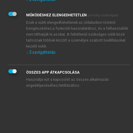
Kérek értesítést az Akadémiai Kiadó Zrt. újdonságairól,
akcióiról.
MŰKÖDÉSHEZ ELENGEDHETETLEN
(mindig szükséges)
Az
Adatkezelési tájékoztatóban
foglaltakat tudomásul
veszem és elfogadom.
Ezek a sütik elengedhetetlenek az oldalunkon történő
Az
Általános vásárlási feltételeket
, valamint a
szotar.net
és a
böngészéshez,a funkciók használatához, és a felhasználók
mersz.hu
oldalak licencszerződéseiben foglaltakat
nem tilthatják le azokat. A feltétlenül szükséges sütik közé
tudomásul veszem és elfogadom.
tartoznak többek között a személyre szabott beállításokat
kezelő sütik.
↓
3
szolgáltatás
KIPRÓBÁLOM
ÖSSZES APP ÁTKAPCSOLÁSA
Használja ezt a kapcsolót az összes alkalmazás
engedélyezéséhez/letiltásához.
MIÉRT ÉRDEMES A MERSZ ONLINE
OKOSKÖNYVTÁRAT HASZNÁLNI?