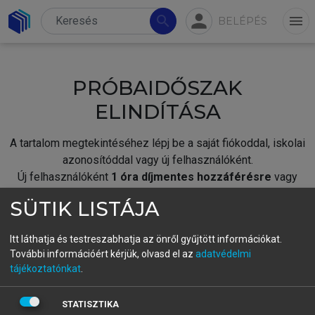
person
search
menu
BELÉPÉS
PRÓBAIDŐSZAK
ELINDÍTÁSA
A tartalom megtekintéséhez lépj be a saját fiókoddal, iskolai
azonosítóddal vagy új felhasználóként.
Új felhasználóként
1 óra díjmentes hozzáférésre
vagy
jogosult.
SÜTIK LISTÁJA
A próbaidőszak elindításához,
jelentkezz
be meglévő
fiókoddal,
vagy hozz létre új fiókot.
Itt láthatja és testreszabhatja az önről gyűjtött információkat.
További információért kérjük, olvasd el az
adatvédelmi
A regisztráció után a
próbaidőszak
automatikusan
elindul.
tájékoztatónkat
.
BELÉPÉS SAJÁT FIÓKKAL
STATISZTIKA