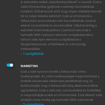
A statisztikai sütiket „teljesítménysütiknek” is nevezik. Ezek a
sütik információkat gyűjtenek a webhely használatának
módjáról, többek között arról, hogy milyen oldalakat keresett
ÚJ FIÓK LÉTREHOZÁSA
fel és milyen linkekre kattintott. Ezek az információk a
1 óra díjmentes hozzáférés
felhasználó azonosítására nem használhatóak, mivel az
adatok összesítettek és anonimizáltak. Céljuk kizárólag a
weboldal funkcióinak javítása. Ezek közé tartoznak a
E-MAIL-CÍM
harmadik féltől származó elemzési szolgáltatásokhoz
tartozó sütik; ilyen elemzési szolgáltatások a
látogatóelemzések, a hőtérképek és a közösségi
NÉV
médiaanalitika.
↓
1
szolgáltatás
JELSZÓ
MARKETING
Ezek a sütik nyomon követik a felhasználó online
tevékenységét. Az online tevékenységek megismerésével a
JELSZÓ ÚJRA
hirdetők relevánsabb reklámokat jeleníthetnek meg, és
korlátozhatják, hogy a felhasználó hány alkalommal láthat
egy hirdetést. Ezek a sütik más szervezetekkel és hirdetőkkel
is megoszthatják ezeket az információkat. Ezek állandó sütik,
Kérek értesítést a MeRSZ újdonságairól, akcióiról.
amelyek szinte mindig egy harmadik féltől származnak.
↓
2
szolgáltatás