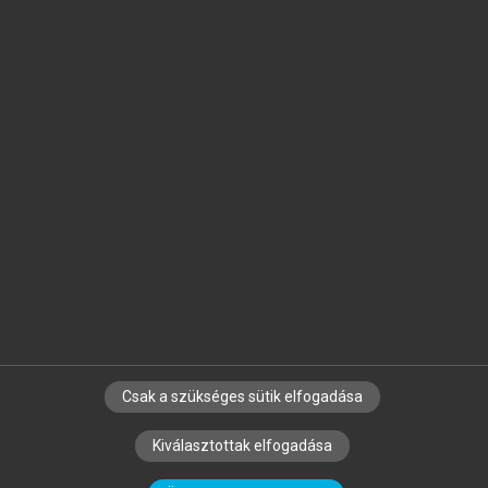
Jelöld meg a számodra fontos részeket, és
készíts
saját
jegyzeteket!
Egyéni előfizetéssel további
MeRSZ+ funkciókat
és
tartalmakat is elérhetsz.
Csak a szükséges sütik elfogadása
SZERZŐKNEK
CÉGEKNEK
KÖNYVTÁROSOKNAK
Kiválasztottak elfogadása
SZERKESZTÉSI ÉS LEKTORÁLÁSI ALAPELVEK