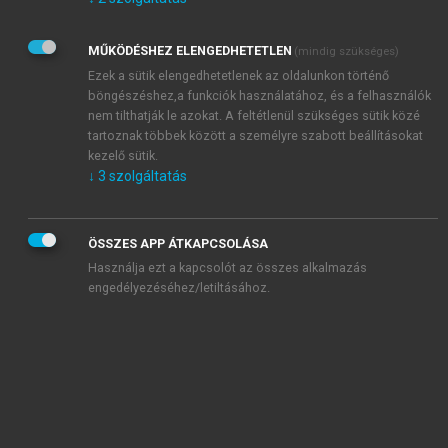
Kérek értesítést az Akadémiai Kiadó Zrt. újdonságairól,
akcióiról.
MŰKÖDÉSHEZ ELENGEDHETETLEN
(mindig szükséges)
Az
Adatkezelési tájékoztatóban
foglaltakat tudomásul
veszem és elfogadom.
Ezek a sütik elengedhetetlenek az oldalunkon történő
Az
Általános vásárlási feltételeket
, valamint a
szotar.net
és a
böngészéshez,a funkciók használatához, és a felhasználók
mersz.hu
oldalak licencszerződéseiben foglaltakat
nem tilthatják le azokat. A feltétlenül szükséges sütik közé
tudomásul veszem és elfogadom.
tartoznak többek között a személyre szabott beállításokat
kezelő sütik.
↓
3
szolgáltatás
KIPRÓBÁLOM
ÖSSZES APP ÁTKAPCSOLÁSA
Használja ezt a kapcsolót az összes alkalmazás
engedélyezéséhez/letiltásához.
MIÉRT ÉRDEMES A MERSZ ONLINE
OKOSKÖNYVTÁRAT HASZNÁLNI?