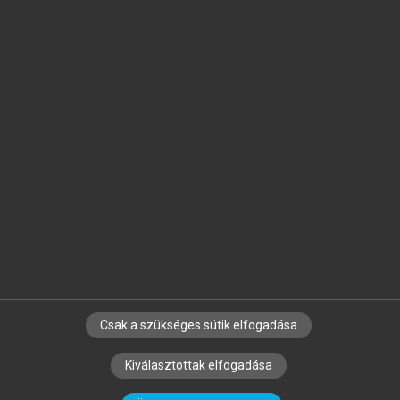
Jelöld meg a számodra fontos részeket, és
készíts
saját
jegyzeteket!
Egyéni előfizetéssel további
MeRSZ+ funkciókat
és
tartalmakat is elérhetsz.
Csak a szükséges sütik elfogadása
SZERZŐKNEK
CÉGEKNEK
KÖNYVTÁROSOKNAK
Kiválasztottak elfogadása
SZERKESZTÉSI ÉS LEKTORÁLÁSI ALAPELVEK