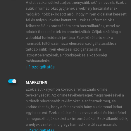
A statisztikai sütiket „teljesítménysütiknek” is nevezik. Ezek a
sütik információkat gyűjtenek a webhely használatának
módjáról, többek között arról, hogy milyen oldalakat keresett
ÚJ FIÓK LÉTREHOZÁSA
fel és milyen linkekre kattintott. Ezek az információk a
1 óra díjmentes hozzáférés
felhasználó azonosítására nem használhatóak, mivel az
adatok összesítettek és anonimizáltak. Céljuk kizárólag a
weboldal funkcióinak javítása. Ezek közé tartoznak a
E-MAIL-CÍM
harmadik féltől származó elemzési szolgáltatásokhoz
tartozó sütik; ilyen elemzési szolgáltatások a
látogatóelemzések, a hőtérképek és a közösségi
NÉV
médiaanalitika.
↓
1
szolgáltatás
JELSZÓ
MARKETING
Ezek a sütik nyomon követik a felhasználó online
tevékenységét. Az online tevékenységek megismerésével a
JELSZÓ ÚJRA
hirdetők relevánsabb reklámokat jeleníthetnek meg, és
korlátozhatják, hogy a felhasználó hány alkalommal láthat
egy hirdetést. Ezek a sütik más szervezetekkel és hirdetőkkel
is megoszthatják ezeket az információkat. Ezek állandó sütik,
Kérek értesítést a MeRSZ újdonságairól, akcióiról.
amelyek szinte mindig egy harmadik féltől származnak.
↓
2
szolgáltatás