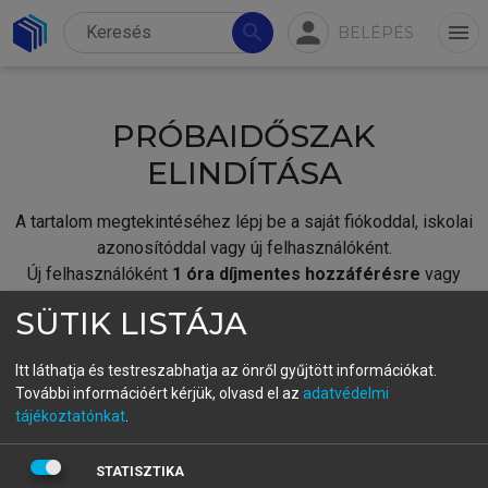
person
search
menu
BELÉPÉS
PRÓBAIDŐSZAK
ELINDÍTÁSA
A tartalom megtekintéséhez lépj be a saját fiókoddal, iskolai
azonosítóddal vagy új felhasználóként.
Új felhasználóként
1 óra díjmentes hozzáférésre
vagy
jogosult.
SÜTIK LISTÁJA
A próbaidőszak elindításához,
jelentkezz
be meglévő
fiókoddal,
vagy hozz létre új fiókot.
Itt láthatja és testreszabhatja az önről gyűjtött információkat.
További információért kérjük, olvasd el az
adatvédelmi
A regisztráció után a
próbaidőszak
automatikusan
elindul.
tájékoztatónkat
.
BELÉPÉS SAJÁT FIÓKKAL
STATISZTIKA