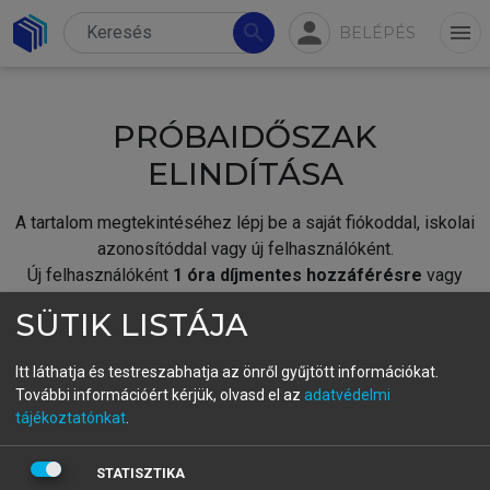
person
search
menu
BELÉPÉS
PRÓBAIDŐSZAK
ELINDÍTÁSA
A tartalom megtekintéséhez lépj be a saját fiókoddal, iskolai
azonosítóddal vagy új felhasználóként.
Új felhasználóként
1 óra díjmentes hozzáférésre
vagy
jogosult.
SÜTIK LISTÁJA
A próbaidőszak elindításához,
jelentkezz
be meglévő
fiókoddal,
vagy hozz létre új fiókot.
Itt láthatja és testreszabhatja az önről gyűjtött információkat.
További információért kérjük, olvasd el az
adatvédelmi
A regisztráció után a
próbaidőszak
automatikusan
elindul.
tájékoztatónkat
.
BELÉPÉS SAJÁT FIÓKKAL
STATISZTIKA