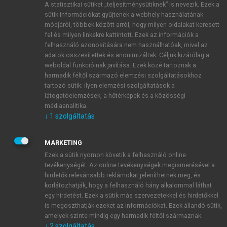
A statisztikai sütiket „teljesítménysütiknek” is nevezik. Ezek a
sütik információkat gyűjtenek a webhely használatának
módjáról, többek között arról, hogy milyen oldalakat keresett
ÚJ FIÓK LÉTREHOZÁSA
fel és milyen linkekre kattintott. Ezek az információk a
1 óra díjmentes hozzáférés
felhasználó azonosítására nem használhatóak, mivel az
adatok összesítettek és anonimizáltak. Céljuk kizárólag a
weboldal funkcióinak javítása. Ezek közé tartoznak a
E-MAIL-CÍM
harmadik féltől származó elemzési szolgáltatásokhoz
tartozó sütik; ilyen elemzési szolgáltatások a
látogatóelemzések, a hőtérképek és a közösségi
NÉV
médiaanalitika.
↓
1
szolgáltatás
JELSZÓ
MARKETING
Ezek a sütik nyomon követik a felhasználó online
tevékenységét. Az online tevékenységek megismerésével a
JELSZÓ ÚJRA
hirdetők relevánsabb reklámokat jeleníthetnek meg, és
korlátozhatják, hogy a felhasználó hány alkalommal láthat
egy hirdetést. Ezek a sütik más szervezetekkel és hirdetőkkel
is megoszthatják ezeket az információkat. Ezek állandó sütik,
Kérek értesítést a MeRSZ újdonságairól, akcióiról.
amelyek szinte mindig egy harmadik féltől származnak.
↓
2
szolgáltatás