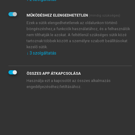
Kérek értesítést az Akadémiai Kiadó Zrt. újdonságairól,
akcióiról.
MŰKÖDÉSHEZ ELENGEDHETETLEN
(mindig szükséges)
Az
Adatkezelési tájékoztatóban
foglaltakat tudomásul
veszem és elfogadom.
Ezek a sütik elengedhetetlenek az oldalunkon történő
Az
Általános vásárlási feltételeket
, valamint a
szotar.net
és a
böngészéshez,a funkciók használatához, és a felhasználók
mersz.hu
oldalak licencszerződéseiben foglaltakat
nem tilthatják le azokat. A feltétlenül szükséges sütik közé
tudomásul veszem és elfogadom.
tartoznak többek között a személyre szabott beállításokat
kezelő sütik.
↓
3
szolgáltatás
KIPRÓBÁLOM
ÖSSZES APP ÁTKAPCSOLÁSA
Használja ezt a kapcsolót az összes alkalmazás
engedélyezéséhez/letiltásához.
MIÉRT ÉRDEMES A MERSZ ONLINE
OKOSKÖNYVTÁRAT HASZNÁLNI?