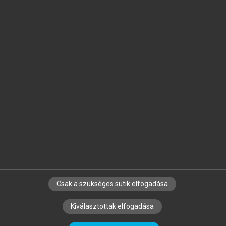
Jelöld meg a számodra fontos részeket, és
készíts
saját
jegyzeteket!
Egyéni előfizetéssel további
MeRSZ+ funkciókat
és
tartalmakat is elérhetsz.
Csak a szükséges sütik elfogadása
SZERZŐKNEK
CÉGEKNEK
KÖNYVTÁROSOKNAK
Kiválasztottak elfogadása
SZERKESZTÉSI ÉS LEKTORÁLÁSI ALAPELVEK