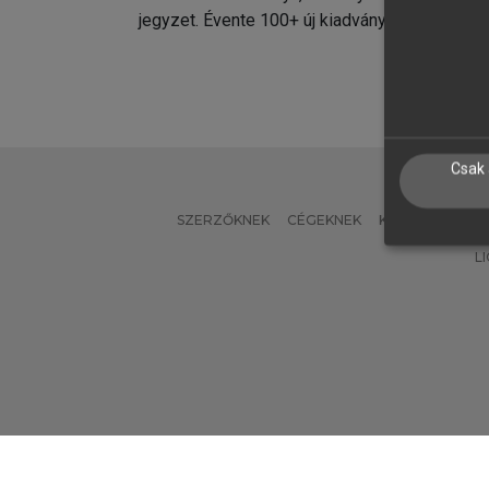
jegyzet. Évente 100+ új kiadvány.
kiadvá
Csak 
SZERZŐKNEK
CÉGEKNEK
KÖNYVTÁROSO
L
Verzió: 2.7.2