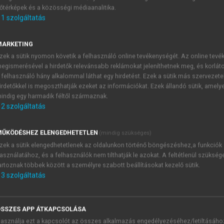
őtérképek és a közösségi médiaanalitika.
E-MAIL-CÍM
1
szolgáltatás
MARKETING
NÉV
zek a sütik nyomon követik a felhasználó online tevékenységét. Az online tev
egismerésével a hirdetők relevánsabb reklámokat jeleníthetnek meg, és korlát
 felhasználó hány alkalommal láthat egy hirdetést. Ezek a sütik más szervezete
JELSZÓ
irdetőkkel is megoszthatják ezeket az információkat. Ezek állandó sütik, amely
indig egy harmadik féltől származnak.
2
szolgáltatás
JELSZÓ ÚJRA
PÉS
ŰKÖDÉSHEZ ELENGEDHETETLEN
(mindig szükséges)
zek a sütik elengedhetetlenek az oldalunkon történő böngészéshez,a funkciók
asználatához, és a felhasználók nem tilthatják le azokat. A feltétlenül szükség
Kérek értesítést a MeRSZ új
artoznak többek között a személyre szabott beállításokat kezelő sütik.
Kérek értesítést az Akadémi
3
szolgáltatás
akcióiról.
 VAGY?
Az
Adatkezelési tájékozta
yi azonosítóval
veszem és elfogadom.
SSZES APP ÁTKAPCSOLÁSA
Az
Általános vásárlási felt
asználja ezt a kapcsolót az összes alkalmazás engedélyezéséhez/letiltásáho