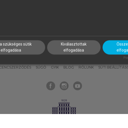
nyokat, hogy bármikor azonnal
részeket, és
készíts
saj
hozzájuk férhess!
jegyzeteket!
a szükséges sütik
Kiválasztottak
Összes
elfogadása
elfogadása
elfog
KNAK
SZERKESZTÉSI ÉS LEKTORÁLÁSI ALAPELVEK
MI – ÁLTALÁNOS
Pow
ICENCSZERZŐDÉS
SÚGÓ
GYIK
BLOG
RÓLUNK
SÜTI BEÁLLÍTÁS