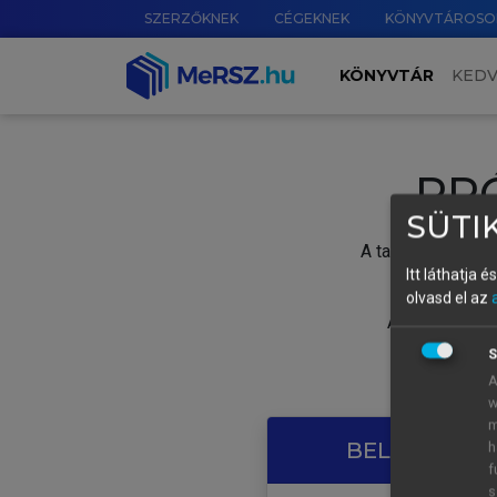
SZERZŐKNEK
CÉGEKNEK
KÖNYVTÁROSO
KÖNYVTÁR
KED
PR
SÜTIK
A tartalom megtek
Itt láthatja 
olvasd el az
A próbaidősza
S
A
w
m
BELÉPÉS SAJ
h
f
s