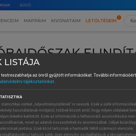
KNAK
SÚGÓ
VENCEIM
MAPPÁIM
KIVONATAIM
LETÖLTÉSEIM
ÓBAIDŐSZAK ELINDÍT
 LISTÁJA
intéséhez lépj be a saját fiókoddal, iskolai azonosítóddal vagy ú
és testreszabhatja az önről gyűjtött információkat.
További információért 
Új felhasználóként
1 óra díjmentes hozzáférésre
vagy jogosult
adatvédelmi tájékoztatónkat
.
k elindításához,
jelentkezz
be meglévő fiókoddal,
vagy hozz lé
A regisztráció után a
próbaidőszak
automatikusan
elindul.
TATISZTIKA
 statisztikai sütiket „teljesítménysütiknek” is nevezik. Ezek a sütik információka
ebhely használatának módjáról, többek között arról, hogy milyen oldalakat kere
ilyen linkekre kattintott. Ezek az információk a felhasználó azonosítására nem
ÚJ FIÓK 
ÁT FIÓKKAL
asználhatóak, mivel az adatok összesítettek és anonimizáltak. Céljuk kizáróla
1 óra díjme
unkcióinak javítása. Ezek közé tartoznak a harmadik féltől származó elemzési
zolgáltatásokhoz tartozó sütik; ilyen elemzési szolgáltatások a látogatóelemz