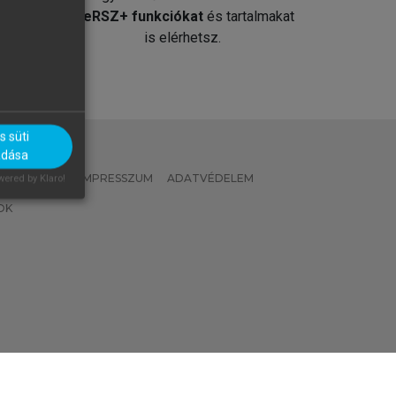
át
MeRSZ+ funkciókat
és tartalmakat
is elérhetsz.
 süti
adása
 IRÁNYELVEK
IMPRESSZUM
ADATVÉDELEM
ered by Klaro!
OK