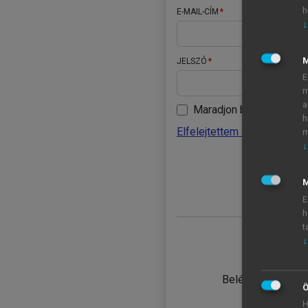
h
E-MAIL-CÍM
↓
JELSZÓ
E
m
a
Maradjon belépve
h
Elfelejtettem a jelszavamat
m
↓
BELÉ
M
E
h
t
↓
TANULÓ
Belépés intézmén
Ö
H