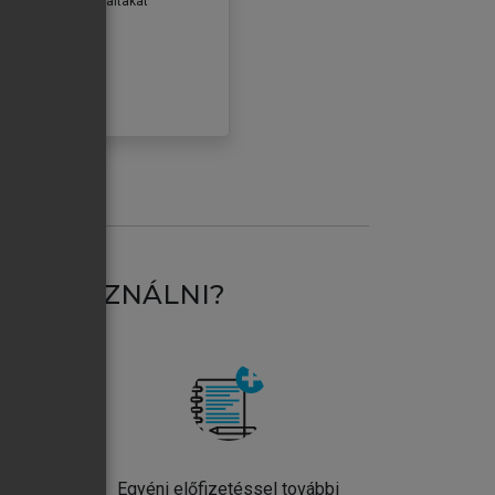
erződéseiben foglaltakat
ogadom.
ÓBÁLOM
AT HASZNÁLNI?
ntos
Egyéni előfizetéssel további