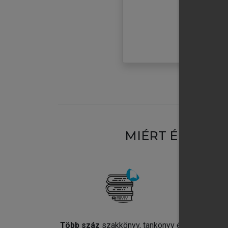
MIÉRT ÉRDEME
Több száz
szakkönyv, tankönyv és
Jel