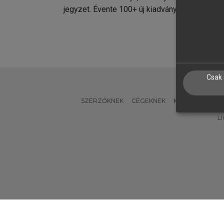
jegyzet. Évente 100+ új kiadvány.
kiadvá
Csak 
SZERZŐKNEK
CÉGEKNEK
KÖNYVTÁROSO
L
Verzió: 2.7.2