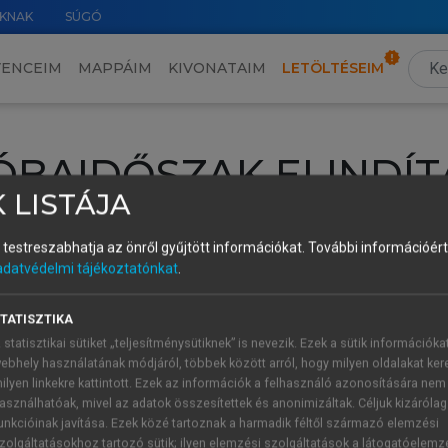
KNAK
SÚGÓ
VENCEIM
MAPPÁIM
KIVONATAIM
LETÖLTÉSEIM
ÓBAIDŐSZAK ELINDÍT
 LISTÁJA
intéséhez lépj be a saját fiókoddal, iskolai azonosítóddal vagy ú
és testreszabhatja az önről gyűjtött információkat.
További információért 
Új felhasználóként
1 óra díjmentes hozzáférésre
vagy jogosult
adatvédelmi tájékoztatónkat
.
k elindításához,
jelentkezz
be meglévő fiókoddal,
vagy hozz lé
A regisztráció után a
próbaidőszak
automatikusan
elindul.
TATISZTIKA
 statisztikai sütiket „teljesítménysütiknek” is nevezik. Ezek a sütik információka
ebhely használatának módjáról, többek között arról, hogy milyen oldalakat kere
ilyen linkekre kattintott. Ezek az információk a felhasználó azonosítására nem
ÚJ FIÓK 
ÁT FIÓKKAL
asználhatóak, mivel az adatok összesítettek és anonimizáltak. Céljuk kizáróla
1 óra díjme
unkcióinak javítása. Ezek közé tartoznak a harmadik féltől származó elemzési
zolgáltatásokhoz tartozó sütik; ilyen elemzési szolgáltatások a látogatóelemz