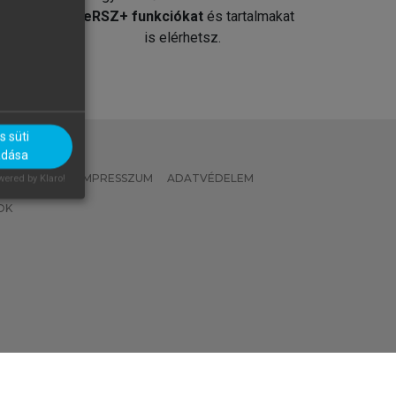
át
MeRSZ+ funkciókat
és tartalmakat
is elérhetsz.
 süti
adása
 IRÁNYELVEK
IMPRESSZUM
ADATVÉDELEM
ered by Klaro!
OK