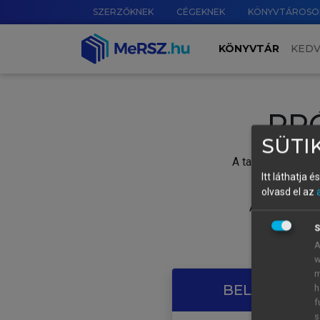
SZERZŐKNEK
CÉGEKNEK
KÖNYVTÁROSO
KÖNYVTÁR
KED
PR
SÜTIK
A tartalom megtek
Itt láthatja 
olvasd el az
A próbaidősza
S
A
w
m
BELÉPÉS SAJ
h
f
s