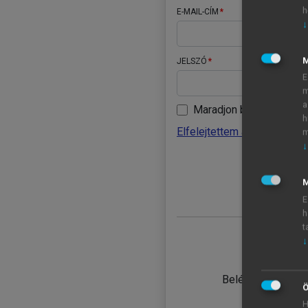
h
E-MAIL-CÍM
↓
JELSZÓ
E
m
a
Maradjon belépve
h
Elfelejtettem a jelszavamat
m
↓
BELÉ
M
E
h
t
↓
TANULÓ
Belépés intézmén
Ö
H