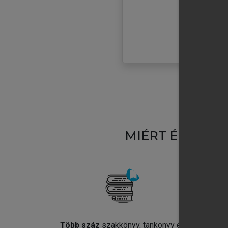
MIÉRT ÉRDEME
Több száz
szakkönyv, tankönyv és
Jel