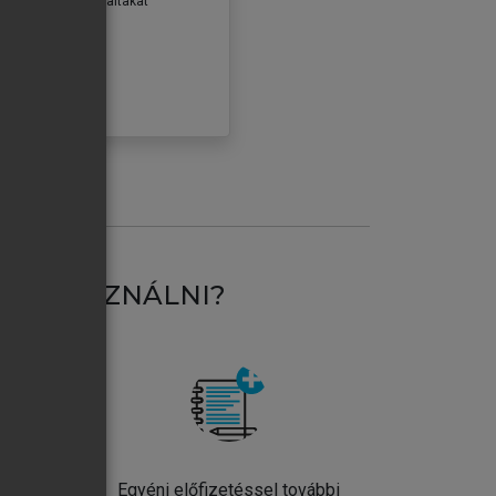
erződéseiben foglaltakat
ogadom.
ÓBÁLOM
AT HASZNÁLNI?
ntos
Egyéni előfizetéssel további