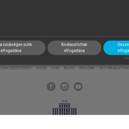
nyokat, hogy bármikor azonnal
részeket, és
készíts
saj
hozzájuk férhess!
jegyzeteket!
a szükséges sütik
Kiválasztottak
Összes
elfogadása
elfogadása
elfog
KNAK
SZERKESZTÉSI ÉS LEKTORÁLÁSI ALAPELVEK
MI – ÁLTALÁNOS
Pow
ICENCSZERZŐDÉS
SÚGÓ
GYIK
BLOG
RÓLUNK
SÜTI BEÁLLÍTÁS