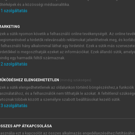
őtérképek és a közösségi médiaanalitika.
E-MAIL-CÍM
1
szolgáltatás
MARKETING
NÉV
zek a sütik nyomon követik a felhasználó online tevékenységét. Az online tev
egismerésével a hirdetők relevánsabb reklámokat jeleníthetnek meg, és korlát
 felhasználó hány alkalommal láthat egy hirdetést. Ezek a sütik más szervezete
JELSZÓ
irdetőkkel is megoszthatják ezeket az információkat. Ezek állandó sütik, amely
indig egy harmadik féltől származnak.
2
szolgáltatás
JELSZÓ ÚJRA
PÉS
ŰKÖDÉSHEZ ELENGEDHETETLEN
(mindig szükséges)
zek a sütik elengedhetetlenek az oldalunkon történő böngészéshez,a funkciók
asználatához, és a felhasználók nem tilthatják le azokat. A feltétlenül szükség
Kérek értesítést a MeRSZ új
artoznak többek között a személyre szabott beállításokat kezelő sütik.
Kérek értesítést az Akadémi
3
szolgáltatás
akcióiról.
 VAGY?
Az
Adatkezelési tájékozta
yi azonosítóval
veszem és elfogadom.
SSZES APP ÁTKAPCSOLÁSA
Az
Általános vásárlási felt
asználja ezt a kapcsolót az összes alkalmazás engedélyezéséhez/letiltásáho