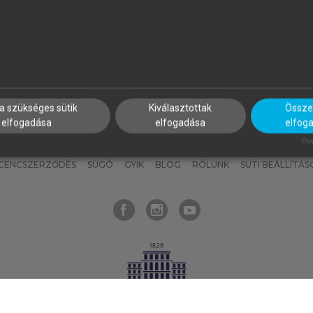
nyokat, hogy bármikor azonnal
részeket, és
készíts
saj
hozzájuk férhess!
jegyzeteket!
a szükséges sütik
Kiválasztottak
Összes
elfogadása
elfogadása
elfog
KNAK
SZERKESZTÉSI ÉS LEKTORÁLÁSI ALAPELVEK
MI – ÁLTALÁNOS
Pow
ICENCSZERZŐDÉS
SÚGÓ
GYIK
BLOG
RÓLUNK
SÜTI BEÁLLÍTÁS