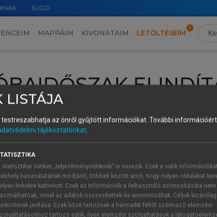
KNAK
SÚGÓ
VENCEIM
MAPPÁIM
KIVONATAIM
LETÖLTÉSEIM
ÓBAIDŐSZAK ELINDÍT
 LISTÁJA
intéséhez lépj be a saját fiókoddal, iskolai azonosítóddal vagy ú
és testreszabhatja az önről gyűjtött információkat.
További információért 
Új felhasználóként
1 óra díjmentes hozzáférésre
vagy jogosult
adatvédelmi tájékoztatónkat
.
k elindításához,
jelentkezz
be meglévő fiókoddal,
vagy hozz lé
A regisztráció után a
próbaidőszak
automatikusan
elindul.
TATISZTIKA
 statisztikai sütiket „teljesítménysütiknek” is nevezik. Ezek a sütik információka
ebhely használatának módjáról, többek között arról, hogy milyen oldalakat kere
ilyen linkekre kattintott. Ezek az információk a felhasználó azonosítására nem
ÚJ FIÓK 
ÁT FIÓKKAL
asználhatóak, mivel az adatok összesítettek és anonimizáltak. Céljuk kizáróla
1 óra díjme
unkcióinak javítása. Ezek közé tartoznak a harmadik féltől származó elemzési
zolgáltatásokhoz tartozó sütik; ilyen elemzési szolgáltatások a látogatóelemz