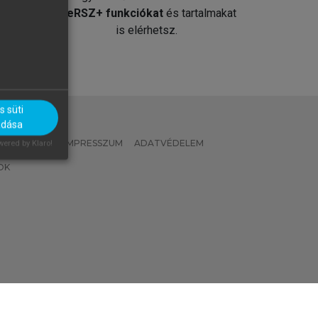
át
MeRSZ+ funkciókat
és tartalmakat
is elérhetsz.
 süti
adása
 IRÁNYELVEK
IMPRESSZUM
ADATVÉDELEM
ered by Klaro!
OK