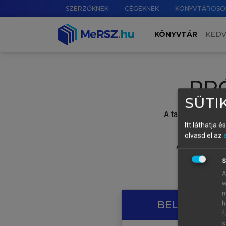
SZERZŐKNEK
CÉGEKNEK
KÖNYVTÁROSO
KÖNYVTÁR
KED
PR
SÜTIK
A tartalom megtek
Itt láthatja 
olvasd el az
A próbaidősza
S
A
w
m
BELÉPÉS SAJ
h
f
s