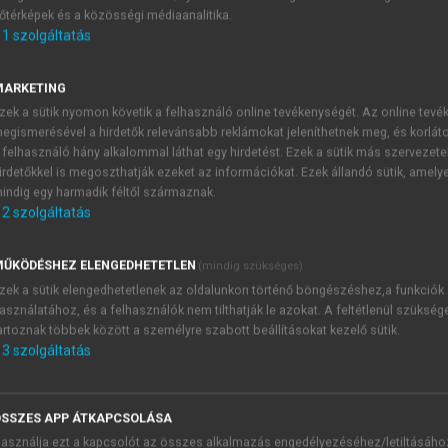
őtérképek és a közösségi médiaanalitika.
E-MAIL-CÍM
1
szolgáltatás
MARKETING
NÉV
zek a sütik nyomon követik a felhasználó online tevékenységét. Az online tev
egismerésével a hirdetők relevánsabb reklámokat jeleníthetnek meg, és korlát
 felhasználó hány alkalommal láthat egy hirdetést. Ezek a sütik más szervezete
JELSZÓ
irdetőkkel is megoszthatják ezeket az információkat. Ezek állandó sütik, amely
indig egy harmadik féltől származnak.
2
szolgáltatás
JELSZÓ ÚJRA
PÉS
ŰKÖDÉSHEZ ELENGEDHETETLEN
(mindig szükséges)
zek a sütik elengedhetetlenek az oldalunkon történő böngészéshez,a funkciók
asználatához, és a felhasználók nem tilthatják le azokat. A feltétlenül szükség
Kérek értesítést a MeRSZ új
artoznak többek között a személyre szabott beállításokat kezelő sütik.
Kérek értesítést az Akadémi
3
szolgáltatás
akcióiról.
 VAGY?
Az
Adatkezelési tájékozta
yi azonosítóval
veszem és elfogadom.
SSZES APP ÁTKAPCSOLÁSA
Az
Általános vásárlási felt
asználja ezt a kapcsolót az összes alkalmazás engedélyezéséhez/letiltásáho