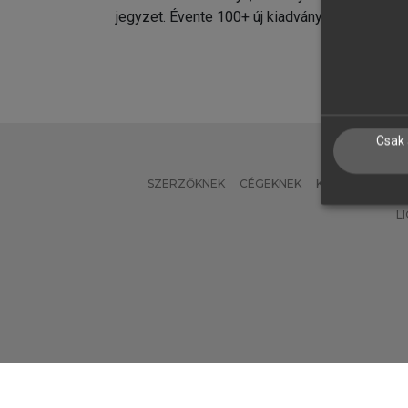
jegyzet. Évente 100+ új kiadvány.
kiadvá
Csak 
SZERZŐKNEK
CÉGEKNEK
KÖNYVTÁROSO
L
Verzió: 2.7.2