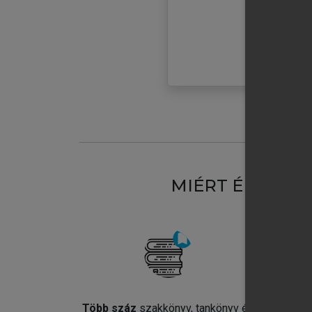
MIÉRT ÉRDEME
Több száz
szakkönyv, tankönyv és
Jel