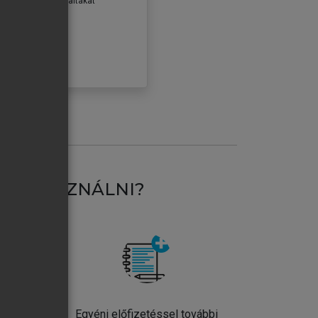
erződéseiben foglaltakat
ogadom.
ÓBÁLOM
AT HASZNÁLNI?
ntos
Egyéni előfizetéssel további