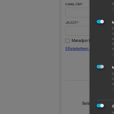
h
E-MAIL-CÍM
↓
JELSZÓ
E
m
a
Maradjon belépve
h
Elfelejtettem a jelszavamat
m
↓
BELÉ
M
E
h
t
↓
TANULÓ
Belépés intézmén
Ö
H