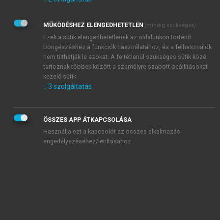
Kérek értesítést az Akadémiai Kiadó Zrt. újdonságairól,
akcióiról.
MŰKÖDÉSHEZ ELENGEDHETETLEN
(mindig szükséges)
Az
Adatkezelési tájékoztatóban
foglaltakat tudomásul
veszem és elfogadom.
Ezek a sütik elengedhetetlenek az oldalunkon történő
Az
Általános vásárlási feltételeket
, valamint a
szotar.net
és a
böngészéshez,a funkciók használatához, és a felhasználók
mersz.hu
oldalak licencszerződéseiben foglaltakat
nem tilthatják le azokat. A feltétlenül szükséges sütik közé
tudomásul veszem és elfogadom.
tartoznak többek között a személyre szabott beállításokat
kezelő sütik.
↓
3
szolgáltatás
KIPRÓBÁLOM
ÖSSZES APP ÁTKAPCSOLÁSA
Használja ezt a kapcsolót az összes alkalmazás
engedélyezéséhez/letiltásához.
MIÉRT ÉRDEMES A MERSZ ONLINE
OKOSKÖNYVTÁRAT HASZNÁLNI?