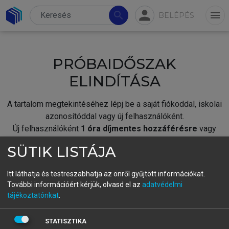
person
search
menu
BELÉPÉS
PRÓBAIDŐSZAK
ELINDÍTÁSA
A tartalom megtekintéséhez lépj be a saját fiókoddal, iskolai
azonosítóddal vagy új felhasználóként.
Új felhasználóként
1 óra díjmentes hozzáférésre
vagy
jogosult.
SÜTIK LISTÁJA
A próbaidőszak elindításához,
jelentkezz
be meglévő
fiókoddal,
vagy hozz létre új fiókot.
Itt láthatja és testreszabhatja az önről gyűjtött információkat.
További információért kérjük, olvasd el az
adatvédelmi
A regisztráció után a
próbaidőszak
automatikusan
elindul.
tájékoztatónkat
.
BELÉPÉS SAJÁT FIÓKKAL
STATISZTIKA