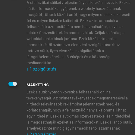
A statisztikai sütiket „teljesítménysütiknek” is nevezik. Ezek a
sütik információkat gyűjtenek a webhely használatának
módjáról, többek között arról, hogy milyen oldalakat keresett
ÚJ FIÓK LÉTREHOZÁSA
fel és milyen linkekre kattintott. Ezek az információk a
1 óra díjmentes hozzáférés
felhasználó azonosítására nem használhatóak, mivel az
adatok összesítettek és anonimizáltak. Céljuk kizárólag a
weboldal funkcióinak javítása. Ezek közé tartoznak a
E-MAIL-CÍM
harmadik féltől származó elemzési szolgáltatásokhoz
tartozó sütik; ilyen elemzési szolgáltatások a
látogatóelemzések, a hőtérképek és a közösségi
NÉV
médiaanalitika.
↓
1
szolgáltatás
JELSZÓ
MARKETING
Ezek a sütik nyomon követik a felhasználó online
tevékenységét. Az online tevékenységek megismerésével a
JELSZÓ ÚJRA
hirdetők relevánsabb reklámokat jeleníthetnek meg, és
korlátozhatják, hogy a felhasználó hány alkalommal láthat
egy hirdetést. Ezek a sütik más szervezetekkel és hirdetőkkel
is megoszthatják ezeket az információkat. Ezek állandó sütik,
Kérek értesítést a MeRSZ újdonságairól, akcióiról.
amelyek szinte mindig egy harmadik féltől származnak.
↓
2
szolgáltatás