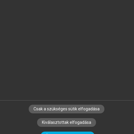
Jelöld meg a számodra fontos részeket, és
készíts
saját
jegyzeteket!
Egyéni előfizetéssel további
MeRSZ+ funkciókat
és
tartalmakat is elérhetsz.
Csak a szükséges sütik elfogadása
SZERZŐKNEK
CÉGEKNEK
KÖNYVTÁROSOKNAK
Kiválasztottak elfogadása
SZERKESZTÉSI ÉS LEKTORÁLÁSI ALAPELVEK