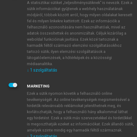
A statisztikai sütiket „teljesítménysütiknek” is nevezik. Ezek a
sütik információkat gyűjtenek a webhely használatának
módjáról, többek között arról, hogy milyen oldalakat keresett
ÚJ FIÓK LÉTREHOZÁSA
fel és milyen linkekre kattintott. Ezek az információk a
1 óra díjmentes hozzáférés
felhasználó azonosítására nem használhatóak, mivel az
adatok összesítettek és anonimizáltak. Céljuk kizárólag a
weboldal funkcióinak javítása. Ezek közé tartoznak a
E-MAIL-CÍM
harmadik féltől származó elemzési szolgáltatásokhoz
tartozó sütik; ilyen elemzési szolgáltatások a
látogatóelemzések, a hőtérképek és a közösségi
NÉV
médiaanalitika.
↓
1
szolgáltatás
JELSZÓ
MARKETING
Ezek a sütik nyomon követik a felhasználó online
tevékenységét. Az online tevékenységek megismerésével a
JELSZÓ ÚJRA
hirdetők relevánsabb reklámokat jeleníthetnek meg, és
korlátozhatják, hogy a felhasználó hány alkalommal láthat
egy hirdetést. Ezek a sütik más szervezetekkel és hirdetőkkel
is megoszthatják ezeket az információkat. Ezek állandó sütik,
Kérek értesítést a MeRSZ újdonságairól, akcióiról.
amelyek szinte mindig egy harmadik féltől származnak.
↓
2
szolgáltatás