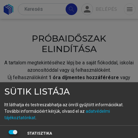
person
search
menu
BELÉPÉS
PRÓBAIDŐSZAK
ELINDÍTÁSA
A tartalom megtekintéséhez lépj be a saját fiókoddal, iskolai
azonosítóddal vagy új felhasználóként.
Új felhasználóként
1 óra díjmentes hozzáférésre
vagy
jogosult.
SÜTIK LISTÁJA
A próbaidőszak elindításához,
jelentkezz
be meglévő
fiókoddal,
vagy hozz létre új fiókot.
Itt láthatja és testreszabhatja az önről gyűjtött információkat.
További információért kérjük, olvasd el az
adatvédelmi
A regisztráció után a
próbaidőszak
automatikusan
elindul.
tájékoztatónkat
.
BELÉPÉS SAJÁT FIÓKKAL
STATISZTIKA