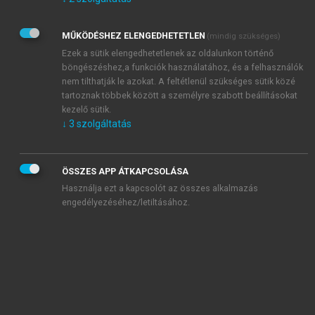
Kérek értesítést az Akadémiai Kiadó Zrt. újdonságairól,
akcióiról.
MŰKÖDÉSHEZ ELENGEDHETETLEN
(mindig szükséges)
Az
Adatkezelési tájékoztatóban
foglaltakat tudomásul
veszem és elfogadom.
Ezek a sütik elengedhetetlenek az oldalunkon történő
Az
Általános vásárlási feltételeket
, valamint a
szotar.net
és a
böngészéshez,a funkciók használatához, és a felhasználók
mersz.hu
oldalak licencszerződéseiben foglaltakat
nem tilthatják le azokat. A feltétlenül szükséges sütik közé
tudomásul veszem és elfogadom.
tartoznak többek között a személyre szabott beállításokat
kezelő sütik.
↓
3
szolgáltatás
KIPRÓBÁLOM
ÖSSZES APP ÁTKAPCSOLÁSA
Használja ezt a kapcsolót az összes alkalmazás
engedélyezéséhez/letiltásához.
MIÉRT ÉRDEMES A MERSZ ONLINE
OKOSKÖNYVTÁRAT HASZNÁLNI?