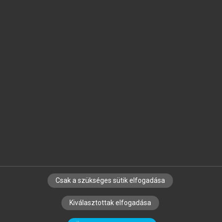
Jelöld meg a számodra fontos részeket, és
készíts
saját
jegyzeteket!
Egyéni előfizetéssel további
MeRSZ+ funkciókat
és
tartalmakat is elérhetsz.
Csak a szükséges sütik elfogadása
SZERZŐKNEK
CÉGEKNEK
KÖNYVTÁROSOKNAK
Kiválasztottak elfogadása
SZERKESZTÉSI ÉS LEKTORÁLÁSI ALAPELVEK