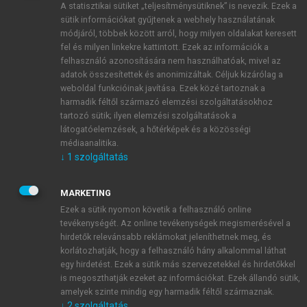
A statisztikai sütiket „teljesítménysütiknek” is nevezik. Ezek a
sütik információkat gyűjtenek a webhely használatának
módjáról, többek között arról, hogy milyen oldalakat keresett
ÚJ FIÓK LÉTREHOZÁSA
fel és milyen linkekre kattintott. Ezek az információk a
1 óra díjmentes hozzáférés
felhasználó azonosítására nem használhatóak, mivel az
adatok összesítettek és anonimizáltak. Céljuk kizárólag a
weboldal funkcióinak javítása. Ezek közé tartoznak a
E-MAIL-CÍM
harmadik féltől származó elemzési szolgáltatásokhoz
tartozó sütik; ilyen elemzési szolgáltatások a
látogatóelemzések, a hőtérképek és a közösségi
NÉV
médiaanalitika.
↓
1
szolgáltatás
JELSZÓ
MARKETING
Ezek a sütik nyomon követik a felhasználó online
tevékenységét. Az online tevékenységek megismerésével a
JELSZÓ ÚJRA
hirdetők relevánsabb reklámokat jeleníthetnek meg, és
korlátozhatják, hogy a felhasználó hány alkalommal láthat
egy hirdetést. Ezek a sütik más szervezetekkel és hirdetőkkel
is megoszthatják ezeket az információkat. Ezek állandó sütik,
Kérek értesítést a MeRSZ újdonságairól, akcióiról.
amelyek szinte mindig egy harmadik féltől származnak.
↓
2
szolgáltatás