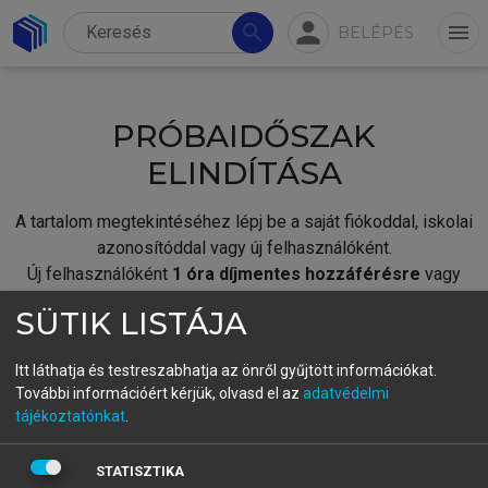
person
search
menu
BELÉPÉS
PRÓBAIDŐSZAK
ELINDÍTÁSA
A tartalom megtekintéséhez lépj be a saját fiókoddal, iskolai
azonosítóddal vagy új felhasználóként.
Új felhasználóként
1 óra díjmentes hozzáférésre
vagy
jogosult.
SÜTIK LISTÁJA
A próbaidőszak elindításához,
jelentkezz
be meglévő
fiókoddal,
vagy hozz létre új fiókot.
Itt láthatja és testreszabhatja az önről gyűjtött információkat.
További információért kérjük, olvasd el az
adatvédelmi
A regisztráció után a
próbaidőszak
automatikusan
elindul.
tájékoztatónkat
.
BELÉPÉS SAJÁT FIÓKKAL
STATISZTIKA