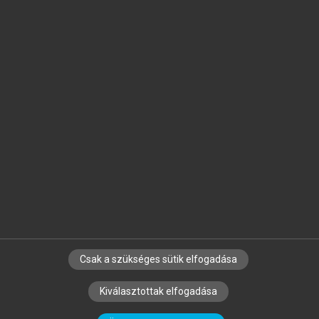
Jelöld meg a számodra fontos részeket, és
készíts
saját
jegyzeteket!
Egyéni előfizetéssel további
MeRSZ+ funkciókat
és
tartalmakat is elérhetsz.
Csak a szükséges sütik elfogadása
SZERZŐKNEK
CÉGEKNEK
KÖNYVTÁROSOKNAK
Kiválasztottak elfogadása
SZERKESZTÉSI ÉS LEKTORÁLÁSI ALAPELVEK