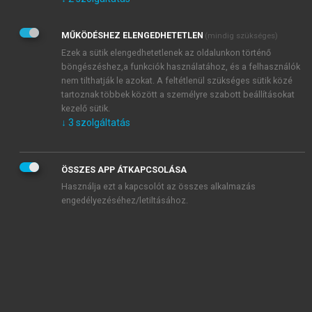
Kérek értesítést az Akadémiai Kiadó Zrt. újdonságairól,
akcióiról.
MŰKÖDÉSHEZ ELENGEDHETETLEN
(mindig szükséges)
Az
Adatkezelési tájékoztatóban
foglaltakat tudomásul
veszem és elfogadom.
Ezek a sütik elengedhetetlenek az oldalunkon történő
Az
Általános vásárlási feltételeket
, valamint a
szotar.net
és a
böngészéshez,a funkciók használatához, és a felhasználók
mersz.hu
oldalak licencszerződéseiben foglaltakat
nem tilthatják le azokat. A feltétlenül szükséges sütik közé
tudomásul veszem és elfogadom.
tartoznak többek között a személyre szabott beállításokat
kezelő sütik.
↓
3
szolgáltatás
KIPRÓBÁLOM
ÖSSZES APP ÁTKAPCSOLÁSA
Használja ezt a kapcsolót az összes alkalmazás
engedélyezéséhez/letiltásához.
MIÉRT ÉRDEMES A MERSZ ONLINE
OKOSKÖNYVTÁRAT HASZNÁLNI?