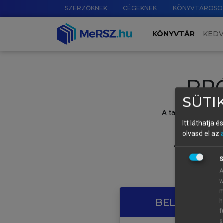
SZERZŐKNEK
CÉGEKNEK
KÖNYVTÁROSO
KÖNYVTÁR
KED
PR
SÜTIK
A tartalom megtek
Itt láthatja 
olvasd el az
A próbaidősza
S
A
w
m
BELÉPÉS SAJ
h
f
s