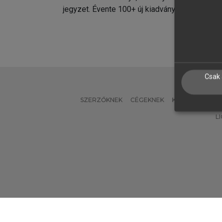
jegyzet. Évente 100+ új kiadvány.
kiadvá
Csak 
SZERZŐKNEK
CÉGEKNEK
KÖNYVTÁROSO
L
Verzió: 2.7.2