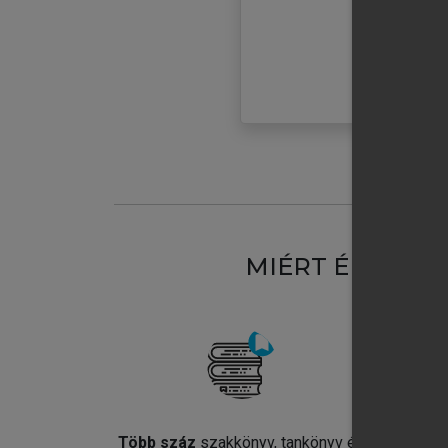
MIÉRT ÉRDEME
Több száz
szakkönyv, tankönyv és
Jel