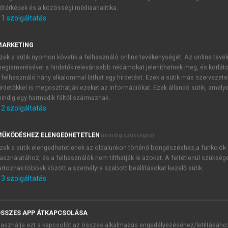
őtérképek és a közösségi médiaanalitika.
E-MAIL-CÍM
1
szolgáltatás
MARKETING
NÉV
zek a sütik nyomon követik a felhasználó online tevékenységét. Az online tev
egismerésével a hirdetők relevánsabb reklámokat jeleníthetnek meg, és korlát
 felhasználó hány alkalommal láthat egy hirdetést. Ezek a sütik más szervezete
JELSZÓ
irdetőkkel is megoszthatják ezeket az információkat. Ezek állandó sütik, amely
indig egy harmadik féltől származnak.
2
szolgáltatás
JELSZÓ ÚJRA
PÉS
ŰKÖDÉSHEZ ELENGEDHETETLEN
(mindig szükséges)
zek a sütik elengedhetetlenek az oldalunkon történő böngészéshez,a funkciók
asználatához, és a felhasználók nem tilthatják le azokat. A feltétlenül szükség
Kérek értesítést a MeRSZ új
artoznak többek között a személyre szabott beállításokat kezelő sütik.
Kérek értesítést az Akadémi
3
szolgáltatás
akcióiról.
 VAGY?
Az
Adatkezelési tájékozta
yi azonosítóval
veszem és elfogadom.
SSZES APP ÁTKAPCSOLÁSA
Az
Általános vásárlási felt
asználja ezt a kapcsolót az összes alkalmazás engedélyezéséhez/letiltásáho