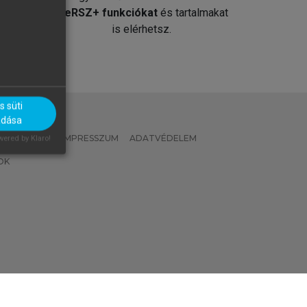
át
MeRSZ+ funkciókat
és tartalmakat
is elérhetsz.
 süti
adása
 IRÁNYELVEK
IMPRESSZUM
ADATVÉDELEM
ered by Klaro!
OK