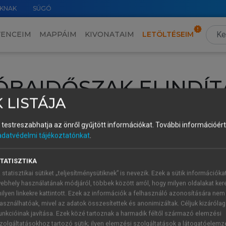
KNAK
SÚGÓ
VENCEIM
MAPPÁIM
KIVONATAIM
LETÖLTÉSEIM
ÓBAIDŐSZAK ELINDÍT
 LISTÁJA
intéséhez lépj be a saját fiókoddal, iskolai azonosítóddal vagy ú
és testreszabhatja az önről gyűjtött információkat.
További információért 
Új felhasználóként
1 óra díjmentes hozzáférésre
vagy jogosult
adatvédelmi tájékoztatónkat
.
k elindításához,
jelentkezz
be meglévő fiókoddal,
vagy hozz lé
A regisztráció után a
próbaidőszak
automatikusan
elindul.
TATISZTIKA
 statisztikai sütiket „teljesítménysütiknek” is nevezik. Ezek a sütik információka
ebhely használatának módjáról, többek között arról, hogy milyen oldalakat kere
ilyen linkekre kattintott. Ezek az információk a felhasználó azonosítására nem
ÚJ FIÓK 
ÁT FIÓKKAL
asználhatóak, mivel az adatok összesítettek és anonimizáltak. Céljuk kizáróla
1 óra díjme
unkcióinak javítása. Ezek közé tartoznak a harmadik féltől származó elemzési
zolgáltatásokhoz tartozó sütik; ilyen elemzési szolgáltatások a látogatóelemz