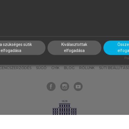
nyokat, hogy bármikor azonnal
részeket, és
készíts
saj
hozzájuk férhess!
jegyzeteket!
a szükséges sütik
Kiválasztottak
Összes
elfogadása
elfogadása
elfog
KNAK
SZERKESZTÉSI ÉS LEKTORÁLÁSI ALAPELVEK
MI – ÁLTALÁNOS
Pow
ICENCSZERZŐDÉS
SÚGÓ
GYIK
BLOG
RÓLUNK
SÜTI BEÁLLÍTÁS