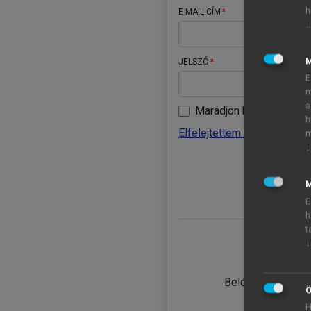
h
E-MAIL-CÍM
↓
JELSZÓ
E
m
a
Maradjon belépve
h
Elfelejtettem a jelszavamat
m
↓
BELÉ
M
E
h
t
↓
TANULÓ
Belépés intézmén
Ö
H