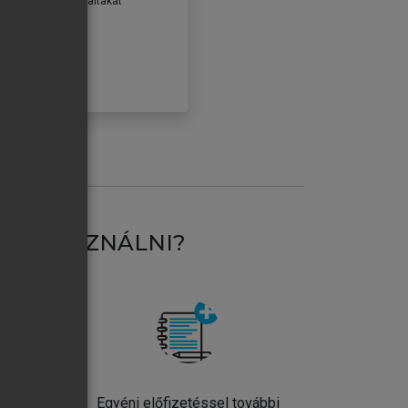
erződéseiben foglaltakat
ogadom.
ÓBÁLOM
AT HASZNÁLNI?
ntos
Egyéni előfizetéssel további