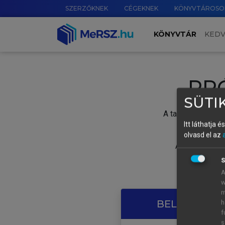
SZERZŐKNEK
CÉGEKNEK
KÖNYVTÁROSO
KÖNYVTÁR
KED
PR
SÜTIK
A tartalom megtek
Itt láthatja 
olvasd el az
A próbaidősza
S
A
w
m
BELÉPÉS SAJ
h
f
s