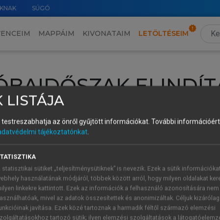
KNAK
SÚGÓ
VENCEIM
MAPPÁIM
KIVONATAIM
LETÖLTÉSEIM
ÓBAIDŐSZAK ELINDÍT
 LISTÁJA
intéséhez lépj be a saját fiókoddal, iskolai azonosítóddal vagy ú
és testreszabhatja az önről gyűjtött információkat.
További információért 
Új felhasználóként
1 óra díjmentes hozzáférésre
vagy jogosult
adatvédelmi tájékoztatónkat
.
k elindításához,
jelentkezz
be meglévő fiókoddal,
vagy hozz lé
A regisztráció után a
próbaidőszak
automatikusan
elindul.
TATISZTIKA
 statisztikai sütiket „teljesítménysütiknek” is nevezik. Ezek a sütik információka
ebhely használatának módjáról, többek között arról, hogy milyen oldalakat kere
ilyen linkekre kattintott. Ezek az információk a felhasználó azonosítására nem
ÚJ FIÓK 
ÁT FIÓKKAL
asználhatóak, mivel az adatok összesítettek és anonimizáltak. Céljuk kizáróla
1 óra díjme
unkcióinak javítása. Ezek közé tartoznak a harmadik féltől származó elemzési
zolgáltatásokhoz tartozó sütik; ilyen elemzési szolgáltatások a látogatóelemz