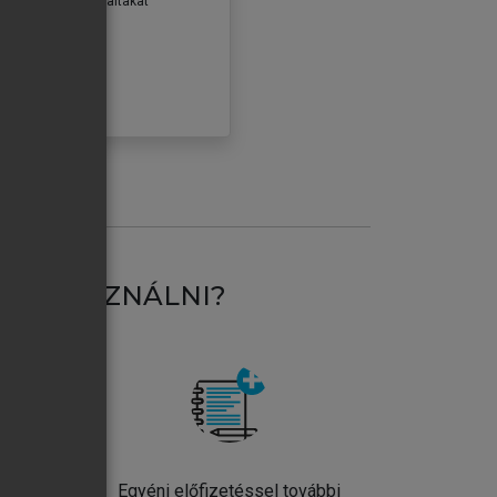
erződéseiben foglaltakat
ogadom.
ÓBÁLOM
AT HASZNÁLNI?
ntos
Egyéni előfizetéssel további