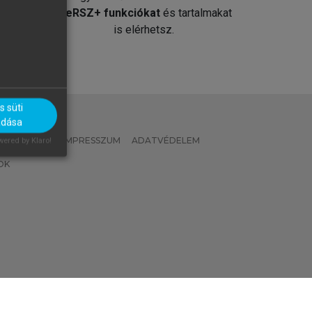
át
MeRSZ+ funkciókat
és tartalmakat
is elérhetsz.
 süti
adása
 IRÁNYELVEK
IMPRESSZUM
ADATVÉDELEM
ered by Klaro!
OK