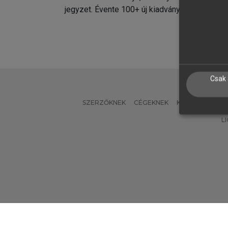
jegyzet. Évente 100+ új kiadvány.
kiadvá
Csak 
SZERZŐKNEK
CÉGEKNEK
KÖNYVTÁROSO
L
Verzió: 2.7.2