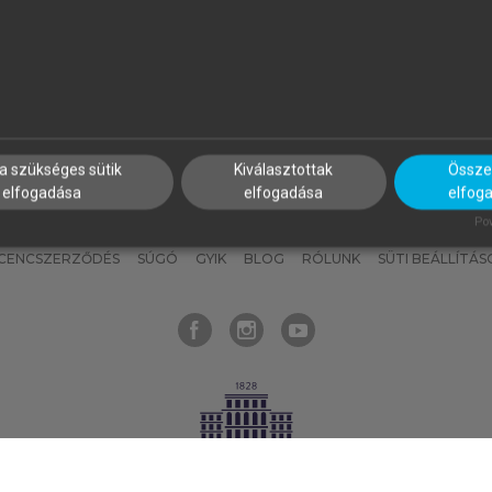
nyokat, hogy bármikor azonnal
részeket, és
készíts
saj
hozzájuk férhess!
jegyzeteket!
a szükséges sütik
Kiválasztottak
Összes
elfogadása
elfogadása
elfog
KNAK
SZERKESZTÉSI ÉS LEKTORÁLÁSI ALAPELVEK
MI – ÁLTALÁNOS
Pow
ICENCSZERZŐDÉS
SÚGÓ
GYIK
BLOG
RÓLUNK
SÜTI BEÁLLÍTÁS