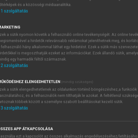
őtérképek és a közösségi médiaanalitika.
E-MAIL-CÍM
1
szolgáltatás
MARKETING
NÉV
zek a sütik nyomon követik a felhasználó online tevékenységét. Az online tev
egismerésével a hirdetők relevánsabb reklámokat jeleníthetnek meg, és korlát
 felhasználó hány alkalommal láthat egy hirdetést. Ezek a sütik más szervezete
JELSZÓ
irdetőkkel is megoszthatják ezeket az információkat. Ezek állandó sütik, amely
indig egy harmadik féltől származnak.
2
szolgáltatás
JELSZÓ ÚJRA
PÉS
ŰKÖDÉSHEZ ELENGEDHETETLEN
(mindig szükséges)
zek a sütik elengedhetetlenek az oldalunkon történő böngészéshez,a funkciók
asználatához, és a felhasználók nem tilthatják le azokat. A feltétlenül szükség
Kérek értesítést a MeRSZ új
artoznak többek között a személyre szabott beállításokat kezelő sütik.
Kérek értesítést az Akadémi
3
szolgáltatás
akcióiról.
 VAGY?
Az
Adatkezelési tájékozta
yi azonosítóval
veszem és elfogadom.
SSZES APP ÁTKAPCSOLÁSA
Az
Általános vásárlási felt
asználja ezt a kapcsolót az összes alkalmazás engedélyezéséhez/letiltásáho