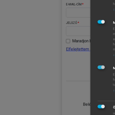
h
E-MAIL-CÍM
↓
JELSZÓ
E
m
a
Maradjon belépve
h
Elfelejtettem a jelszavamat
m
↓
BELÉ
M
E
h
t
↓
TANULÓ
Belépés intézmén
Ö
H