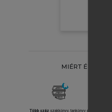
MIÉRT ÉRDEME
Több száz
szakkönyv, tankönyv és
Jel