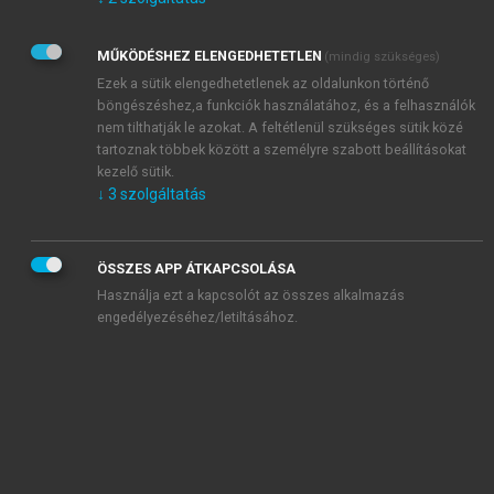
Kérek értesítést az Akadémiai Kiadó Zrt. újdonságairól,
akcióiról.
MŰKÖDÉSHEZ ELENGEDHETETLEN
(mindig szükséges)
Az
Adatkezelési tájékoztatóban
foglaltakat tudomásul
veszem és elfogadom.
Ezek a sütik elengedhetetlenek az oldalunkon történő
Az
Általános vásárlási feltételeket
, valamint a
szotar.net
és a
böngészéshez,a funkciók használatához, és a felhasználók
mersz.hu
oldalak licencszerződéseiben foglaltakat
nem tilthatják le azokat. A feltétlenül szükséges sütik közé
tudomásul veszem és elfogadom.
tartoznak többek között a személyre szabott beállításokat
kezelő sütik.
↓
3
szolgáltatás
KIPRÓBÁLOM
ÖSSZES APP ÁTKAPCSOLÁSA
Használja ezt a kapcsolót az összes alkalmazás
engedélyezéséhez/letiltásához.
MIÉRT ÉRDEMES A MERSZ ONLINE
OKOSKÖNYVTÁRAT HASZNÁLNI?