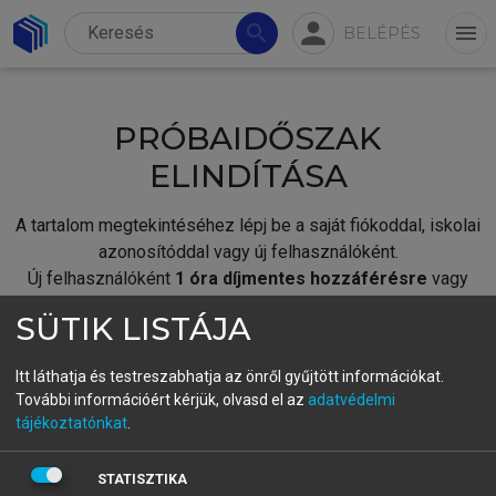
person
search
menu
BELÉPÉS
PRÓBAIDŐSZAK
ELINDÍTÁSA
A tartalom megtekintéséhez lépj be a saját fiókoddal, iskolai
azonosítóddal vagy új felhasználóként.
Új felhasználóként
1 óra díjmentes hozzáférésre
vagy
jogosult.
SÜTIK LISTÁJA
A próbaidőszak elindításához,
jelentkezz
be meglévő
fiókoddal,
vagy hozz létre új fiókot.
Itt láthatja és testreszabhatja az önről gyűjtött információkat.
További információért kérjük, olvasd el az
adatvédelmi
A regisztráció után a
próbaidőszak
automatikusan
elindul.
tájékoztatónkat
.
BELÉPÉS SAJÁT FIÓKKAL
STATISZTIKA