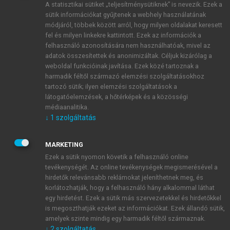
A statisztikai sütiket „teljesítménysütiknek” is nevezik. Ezek a
sütik információkat gyűjtenek a webhely használatának
módjáról, többek között arról, hogy milyen oldalakat keresett
ÚJ FIÓK LÉTREHOZÁSA
fel és milyen linkekre kattintott. Ezek az információk a
1 óra díjmentes hozzáférés
felhasználó azonosítására nem használhatóak, mivel az
adatok összesítettek és anonimizáltak. Céljuk kizárólag a
weboldal funkcióinak javítása. Ezek közé tartoznak a
E-MAIL-CÍM
harmadik féltől származó elemzési szolgáltatásokhoz
tartozó sütik; ilyen elemzési szolgáltatások a
látogatóelemzések, a hőtérképek és a közösségi
NÉV
médiaanalitika.
↓
1
szolgáltatás
JELSZÓ
MARKETING
Ezek a sütik nyomon követik a felhasználó online
tevékenységét. Az online tevékenységek megismerésével a
JELSZÓ ÚJRA
hirdetők relevánsabb reklámokat jeleníthetnek meg, és
korlátozhatják, hogy a felhasználó hány alkalommal láthat
egy hirdetést. Ezek a sütik más szervezetekkel és hirdetőkkel
is megoszthatják ezeket az információkat. Ezek állandó sütik,
Kérek értesítést a MeRSZ újdonságairól, akcióiról.
amelyek szinte mindig egy harmadik féltől származnak.
↓
2
szolgáltatás