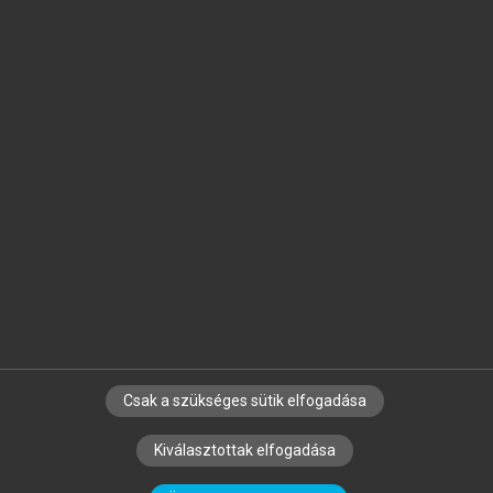
Jelöld meg a számodra fontos részeket, és
készíts
saját
jegyzeteket!
Egyéni előfizetéssel további
MeRSZ+ funkciókat
és
tartalmakat is elérhetsz.
Csak a szükséges sütik elfogadása
SZERZŐKNEK
CÉGEKNEK
KÖNYVTÁROSOKNAK
Kiválasztottak elfogadása
SZERKESZTÉSI ÉS LEKTORÁLÁSI ALAPELVEK