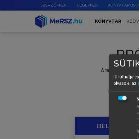
SZERZŐKNEK
CÉGEKNEK
KÖNYVTÁROSO
KÖNYVTÁR
KED
PR
SÜTIK
A tartalom megtek
Itt láthatja 
olvasd el az
A próbaidősza
S
A
w
m
BELÉPÉS SAJ
h
f
s