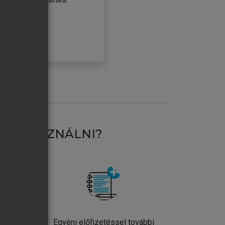
erződéseiben foglaltakat
ogadom.
ÓBÁLOM
AT HASZNÁLNI?
ntos
Egyéni előfizetéssel további