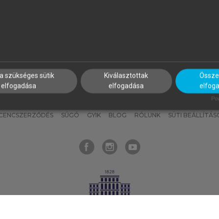
nyokat, hogy bármikor azonnal
részeket, és
készíts
saj
hozzájuk férhess!
jegyzeteket!
a szükséges sütik
Kiválasztottak
Összes
elfogadása
elfogadása
elfog
KNAK
SZERKESZTÉSI ÉS LEKTORÁLÁSI ALAPELVEK
MI – ÁLTALÁNOS
Pow
ICENCSZERZŐDÉS
SÚGÓ
GYIK
BLOG
RÓLUNK
SÜTI BEÁLLÍTÁS