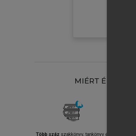
MIÉRT ÉRDEME
Több száz
szakkönyv, tankönyv és
Jel