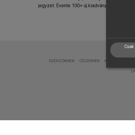
jegyzet. Évente 100+ új kiadvány.
kiadvá
Csak 
SZERZŐKNEK
CÉGEKNEK
KÖNYVTÁROSO
L
Verzió: 2.7.2