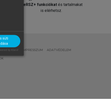
át
MeRSZ+ funkciókat
és tartalmakat
is elérhetsz.
 süti
adása
 IRÁNYELVEK
IMPRESSZUM
ADATVÉDELEM
ered by Klaro!
OK