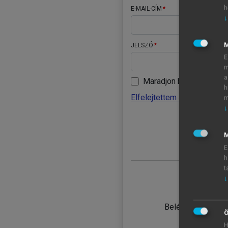
h
E-MAIL-CÍM
↓
JELSZÓ
E
m
a
Maradjon belépve
h
Elfelejtettem a jelszavamat
m
↓
BELÉ
M
E
h
t
↓
TANULÓ
Belépés intézmén
Ö
H