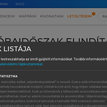
KNAK
SÚGÓ
VENCEIM
MAPPÁIM
KIVONATAIM
LETÖLTÉSEIM
ÓBAIDŐSZAK ELINDÍT
 LISTÁJA
intéséhez lépj be a saját fiókoddal, iskolai azonosítóddal vagy ú
és testreszabhatja az önről gyűjtött információkat.
További információért 
Új felhasználóként
1 óra díjmentes hozzáférésre
vagy jogosult
adatvédelmi tájékoztatónkat
.
k elindításához,
jelentkezz
be meglévő fiókoddal,
vagy hozz lé
A regisztráció után a
próbaidőszak
automatikusan
elindul.
TATISZTIKA
 statisztikai sütiket „teljesítménysütiknek” is nevezik. Ezek a sütik információka
ebhely használatának módjáról, többek között arról, hogy milyen oldalakat kere
ilyen linkekre kattintott. Ezek az információk a felhasználó azonosítására nem
ÚJ FIÓK 
ÁT FIÓKKAL
asználhatóak, mivel az adatok összesítettek és anonimizáltak. Céljuk kizáróla
1 óra díjme
unkcióinak javítása. Ezek közé tartoznak a harmadik féltől származó elemzési
zolgáltatásokhoz tartozó sütik; ilyen elemzési szolgáltatások a látogatóelemz