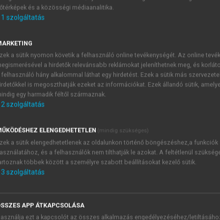
őtérképek és a közösségi médiaanalitika.
E-MAIL-CÍM
1
szolgáltatás
MARKETING
NÉV
zek a sütik nyomon követik a felhasználó online tevékenységét. Az online tev
egismerésével a hirdetők relevánsabb reklámokat jeleníthetnek meg, és korlát
 felhasználó hány alkalommal láthat egy hirdetést. Ezek a sütik más szervezete
JELSZÓ
irdetőkkel is megoszthatják ezeket az információkat. Ezek állandó sütik, amely
indig egy harmadik féltől származnak.
2
szolgáltatás
JELSZÓ ÚJRA
PÉS
ŰKÖDÉSHEZ ELENGEDHETETLEN
(mindig szükséges)
zek a sütik elengedhetetlenek az oldalunkon történő böngészéshez,a funkciók
asználatához, és a felhasználók nem tilthatják le azokat. A feltétlenül szükség
Kérek értesítést a MeRSZ új
artoznak többek között a személyre szabott beállításokat kezelő sütik.
Kérek értesítést az Akadémi
3
szolgáltatás
akcióiról.
 VAGY?
Az
Adatkezelési tájékozta
yi azonosítóval
veszem és elfogadom.
SSZES APP ÁTKAPCSOLÁSA
Az
Általános vásárlási felt
asználja ezt a kapcsolót az összes alkalmazás engedélyezéséhez/letiltásáho