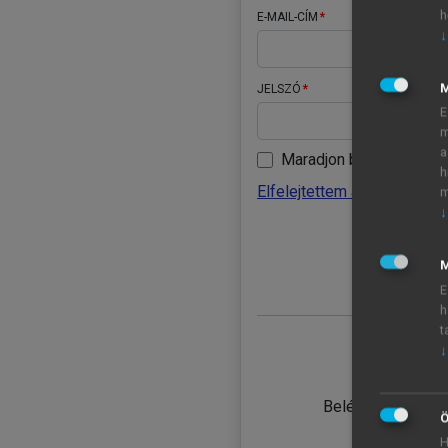
h
E-MAIL-CÍM
↓
JELSZÓ
E
m
a
Maradjon belépve
h
Elfelejtettem a jelszavamat
m
↓
BELÉ
M
E
h
t
↓
TANULÓ
Belépés intézmén
Ö
H