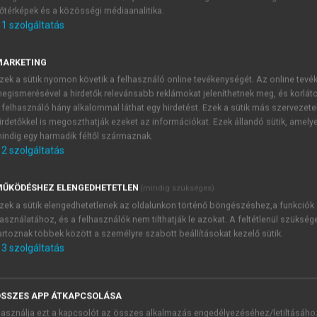
őtérképek és a közösségi médiaanalitika.
E-MAIL-CÍM
1
szolgáltatás
MARKETING
NÉV
zek a sütik nyomon követik a felhasználó online tevékenységét. Az online tev
egismerésével a hirdetők relevánsabb reklámokat jeleníthetnek meg, és korlát
 felhasználó hány alkalommal láthat egy hirdetést. Ezek a sütik más szervezete
JELSZÓ
irdetőkkel is megoszthatják ezeket az információkat. Ezek állandó sütik, amely
indig egy harmadik féltől származnak.
2
szolgáltatás
JELSZÓ ÚJRA
PÉS
ŰKÖDÉSHEZ ELENGEDHETETLEN
(mindig szükséges)
zek a sütik elengedhetetlenek az oldalunkon történő böngészéshez,a funkciók
asználatához, és a felhasználók nem tilthatják le azokat. A feltétlenül szükség
Kérek értesítést a MeRSZ új
artoznak többek között a személyre szabott beállításokat kezelő sütik.
Kérek értesítést az Akadémi
3
szolgáltatás
akcióiról.
 VAGY?
Az
Adatkezelési tájékozta
yi azonosítóval
veszem és elfogadom.
SSZES APP ÁTKAPCSOLÁSA
Az
Általános vásárlási felt
asználja ezt a kapcsolót az összes alkalmazás engedélyezéséhez/letiltásáho