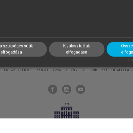
nyokat, hogy bármikor azonnal
részeket, és
készíts
saj
hozzájuk férhess!
jegyzeteket!
a szükséges sütik
Kiválasztottak
Összes
elfogadása
elfogadása
elfog
KNAK
SZERKESZTÉSI ÉS LEKTORÁLÁSI ALAPELVEK
MI – ÁLTALÁNOS
Pow
ICENCSZERZŐDÉS
SÚGÓ
GYIK
BLOG
RÓLUNK
SÜTI BEÁLLÍTÁS