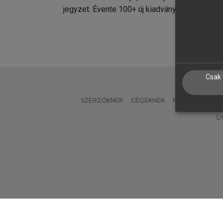
jegyzet. Évente 100+ új kiadvány.
kiadvá
Csak 
SZERZŐKNEK
CÉGEKNEK
KÖNYVTÁROSO
L
Verzió: 2.7.2