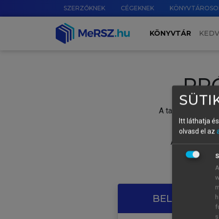
SZERZŐKNEK
CÉGEKNEK
KÖNYVTÁROSO
KÖNYVTÁR
KED
PR
SÜTIK
A tartalom megtek
Itt láthatja 
olvasd el az
A próbaidősza
S
A
w
m
BELÉPÉS SAJ
h
f
s