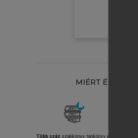
MIÉRT ÉRDEME
Több száz
szakkönyv, tankönyv és
Jel