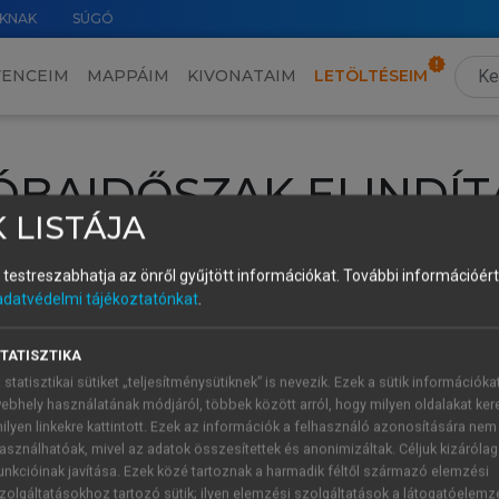
KNAK
SÚGÓ
VENCEIM
MAPPÁIM
KIVONATAIM
LETÖLTÉSEIM
ÓBAIDŐSZAK ELINDÍT
 LISTÁJA
intéséhez lépj be a saját fiókoddal, iskolai azonosítóddal vagy ú
és testreszabhatja az önről gyűjtött információkat.
További információért 
Új felhasználóként
1 óra díjmentes hozzáférésre
vagy jogosult
adatvédelmi tájékoztatónkat
.
k elindításához,
jelentkezz
be meglévő fiókoddal,
vagy hozz lé
A regisztráció után a
próbaidőszak
automatikusan
elindul.
TATISZTIKA
 statisztikai sütiket „teljesítménysütiknek” is nevezik. Ezek a sütik információka
ebhely használatának módjáról, többek között arról, hogy milyen oldalakat kere
ilyen linkekre kattintott. Ezek az információk a felhasználó azonosítására nem
ÚJ FIÓK 
ÁT FIÓKKAL
asználhatóak, mivel az adatok összesítettek és anonimizáltak. Céljuk kizáróla
1 óra díjme
unkcióinak javítása. Ezek közé tartoznak a harmadik féltől származó elemzési
zolgáltatásokhoz tartozó sütik; ilyen elemzési szolgáltatások a látogatóelemz