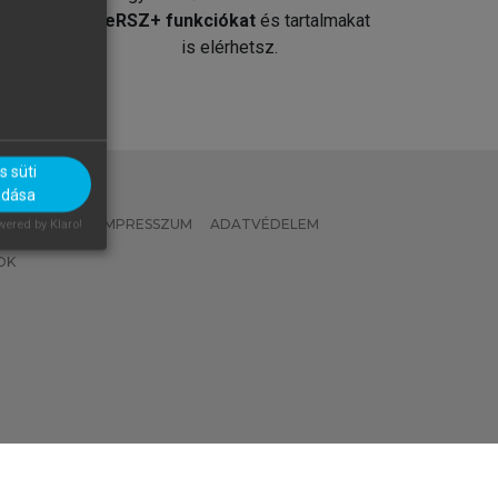
át
MeRSZ+ funkciókat
és tartalmakat
is elérhetsz.
 süti
adása
 IRÁNYELVEK
IMPRESSZUM
ADATVÉDELEM
ered by Klaro!
OK