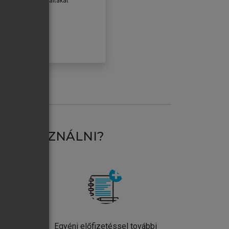
erződéseiben foglaltakat
ogadom.
ÓBÁLOM
AT HASZNÁLNI?
ntos
Egyéni előfizetéssel további