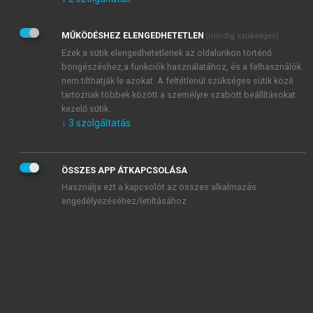
Kérek értesítést az Akadémiai Kiadó Zrt. újdonságairól,
akcióiról.
MŰKÖDÉSHEZ ELENGEDHETETLEN
(mindig szükséges)
Az
Adatkezelési tájékoztatóban
foglaltakat tudomásul
veszem és elfogadom.
Ezek a sütik elengedhetetlenek az oldalunkon történő
Az
Általános vásárlási feltételeket
, valamint a
szotar.net
és a
böngészéshez,a funkciók használatához, és a felhasználók
mersz.hu
oldalak licencszerződéseiben foglaltakat
nem tilthatják le azokat. A feltétlenül szükséges sütik közé
tudomásul veszem és elfogadom.
tartoznak többek között a személyre szabott beállításokat
kezelő sütik.
↓
3
szolgáltatás
KIPRÓBÁLOM
ÖSSZES APP ÁTKAPCSOLÁSA
Használja ezt a kapcsolót az összes alkalmazás
engedélyezéséhez/letiltásához.
MIÉRT ÉRDEMES A MERSZ ONLINE
OKOSKÖNYVTÁRAT HASZNÁLNI?