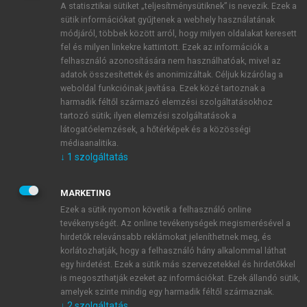
A statisztikai sütiket „teljesítménysütiknek” is nevezik. Ezek a
sütik információkat gyűjtenek a webhely használatának
módjáról, többek között arról, hogy milyen oldalakat keresett
ÚJ FIÓK LÉTREHOZÁSA
fel és milyen linkekre kattintott. Ezek az információk a
1 óra díjmentes hozzáférés
felhasználó azonosítására nem használhatóak, mivel az
adatok összesítettek és anonimizáltak. Céljuk kizárólag a
weboldal funkcióinak javítása. Ezek közé tartoznak a
E-MAIL-CÍM
harmadik féltől származó elemzési szolgáltatásokhoz
tartozó sütik; ilyen elemzési szolgáltatások a
látogatóelemzések, a hőtérképek és a közösségi
NÉV
médiaanalitika.
↓
1
szolgáltatás
JELSZÓ
MARKETING
Ezek a sütik nyomon követik a felhasználó online
tevékenységét. Az online tevékenységek megismerésével a
JELSZÓ ÚJRA
hirdetők relevánsabb reklámokat jeleníthetnek meg, és
korlátozhatják, hogy a felhasználó hány alkalommal láthat
egy hirdetést. Ezek a sütik más szervezetekkel és hirdetőkkel
is megoszthatják ezeket az információkat. Ezek állandó sütik,
Kérek értesítést a MeRSZ újdonságairól, akcióiról.
amelyek szinte mindig egy harmadik féltől származnak.
↓
2
szolgáltatás