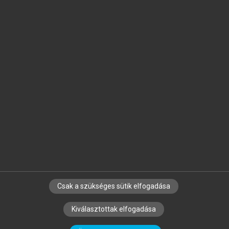
Jelöld meg a számodra fontos részeket, és
készíts
saját
jegyzeteket!
Egyéni előfizetéssel további
MeRSZ+ funkciókat
és
tartalmakat is elérhetsz.
Csak a szükséges sütik elfogadása
SZERZŐKNEK
CÉGEKNEK
KÖNYVTÁROSOKNAK
Kiválasztottak elfogadása
SZERKESZTÉSI ÉS LEKTORÁLÁSI ALAPELVEK