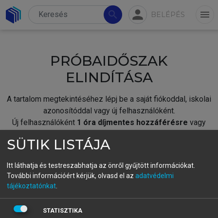
person
search
menu
BELÉPÉS
PRÓBAIDŐSZAK
ELINDÍTÁSA
A tartalom megtekintéséhez lépj be a saját fiókoddal, iskolai
azonosítóddal vagy új felhasználóként.
Új felhasználóként
1 óra díjmentes hozzáférésre
vagy
jogosult.
SÜTIK LISTÁJA
A próbaidőszak elindításához,
jelentkezz
be meglévő
fiókoddal,
vagy hozz létre új fiókot.
Itt láthatja és testreszabhatja az önről gyűjtött információkat.
További információért kérjük, olvasd el az
adatvédelmi
A regisztráció után a
próbaidőszak
automatikusan
elindul.
tájékoztatónkat
.
BELÉPÉS SAJÁT FIÓKKAL
STATISZTIKA