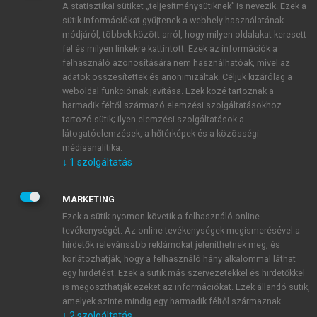
A statisztikai sütiket „teljesítménysütiknek” is nevezik. Ezek a
sütik információkat gyűjtenek a webhely használatának
módjáról, többek között arról, hogy milyen oldalakat keresett
ÚJ FIÓK LÉTREHOZÁSA
fel és milyen linkekre kattintott. Ezek az információk a
1 óra díjmentes hozzáférés
felhasználó azonosítására nem használhatóak, mivel az
adatok összesítettek és anonimizáltak. Céljuk kizárólag a
weboldal funkcióinak javítása. Ezek közé tartoznak a
E-MAIL-CÍM
harmadik féltől származó elemzési szolgáltatásokhoz
tartozó sütik; ilyen elemzési szolgáltatások a
látogatóelemzések, a hőtérképek és a közösségi
NÉV
médiaanalitika.
↓
1
szolgáltatás
JELSZÓ
MARKETING
Ezek a sütik nyomon követik a felhasználó online
tevékenységét. Az online tevékenységek megismerésével a
JELSZÓ ÚJRA
hirdetők relevánsabb reklámokat jeleníthetnek meg, és
korlátozhatják, hogy a felhasználó hány alkalommal láthat
egy hirdetést. Ezek a sütik más szervezetekkel és hirdetőkkel
is megoszthatják ezeket az információkat. Ezek állandó sütik,
Kérek értesítést a MeRSZ újdonságairól, akcióiról.
amelyek szinte mindig egy harmadik féltől származnak.
↓
2
szolgáltatás