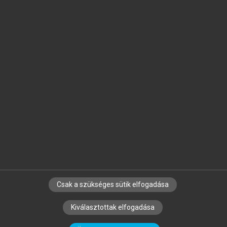
Jelöld meg a számodra fontos részeket, és
készíts
saját
jegyzeteket!
Egyéni előfizetéssel további
MeRSZ+ funkciókat
és
tartalmakat is elérhetsz.
Csak a szükséges sütik elfogadása
SZERZŐKNEK
CÉGEKNEK
KÖNYVTÁROSOKNAK
Kiválasztottak elfogadása
SZERKESZTÉSI ÉS LEKTORÁLÁSI ALAPELVEK