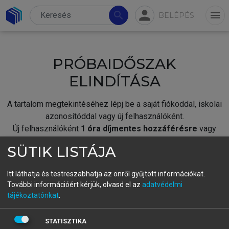
person
search
menu
BELÉPÉS
PRÓBAIDŐSZAK
ELINDÍTÁSA
A tartalom megtekintéséhez lépj be a saját fiókoddal, iskolai
azonosítóddal vagy új felhasználóként.
Új felhasználóként
1 óra díjmentes hozzáférésre
vagy
jogosult.
SÜTIK LISTÁJA
A próbaidőszak elindításához,
jelentkezz
be meglévő
fiókoddal,
vagy hozz létre új fiókot.
Itt láthatja és testreszabhatja az önről gyűjtött információkat.
További információért kérjük, olvasd el az
adatvédelmi
A regisztráció után a
próbaidőszak
automatikusan
elindul.
tájékoztatónkat
.
BELÉPÉS SAJÁT FIÓKKAL
STATISZTIKA