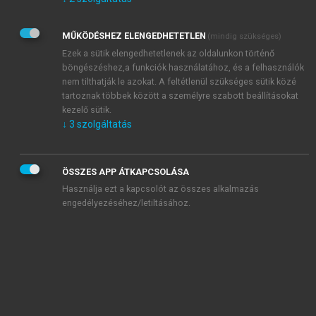
Kérek értesítést az Akadémiai Kiadó Zrt. újdonságairól,
akcióiról.
MŰKÖDÉSHEZ ELENGEDHETETLEN
(mindig szükséges)
Az
Adatkezelési tájékoztatóban
foglaltakat tudomásul
veszem és elfogadom.
Ezek a sütik elengedhetetlenek az oldalunkon történő
Az
Általános vásárlási feltételeket
, valamint a
szotar.net
és a
böngészéshez,a funkciók használatához, és a felhasználók
mersz.hu
oldalak licencszerződéseiben foglaltakat
nem tilthatják le azokat. A feltétlenül szükséges sütik közé
tudomásul veszem és elfogadom.
tartoznak többek között a személyre szabott beállításokat
kezelő sütik.
↓
3
szolgáltatás
KIPRÓBÁLOM
ÖSSZES APP ÁTKAPCSOLÁSA
Használja ezt a kapcsolót az összes alkalmazás
engedélyezéséhez/letiltásához.
MIÉRT ÉRDEMES A MERSZ ONLINE
OKOSKÖNYVTÁRAT HASZNÁLNI?