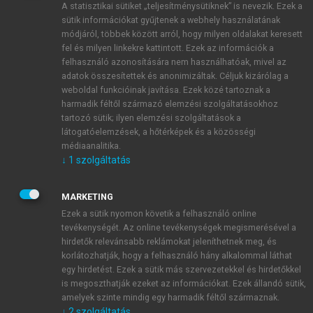
A statisztikai sütiket „teljesítménysütiknek” is nevezik. Ezek a
sütik információkat gyűjtenek a webhely használatának
módjáról, többek között arról, hogy milyen oldalakat keresett
ÚJ FIÓK LÉTREHOZÁSA
fel és milyen linkekre kattintott. Ezek az információk a
1 óra díjmentes hozzáférés
felhasználó azonosítására nem használhatóak, mivel az
adatok összesítettek és anonimizáltak. Céljuk kizárólag a
weboldal funkcióinak javítása. Ezek közé tartoznak a
E-MAIL-CÍM
harmadik féltől származó elemzési szolgáltatásokhoz
tartozó sütik; ilyen elemzési szolgáltatások a
látogatóelemzések, a hőtérképek és a közösségi
NÉV
médiaanalitika.
↓
1
szolgáltatás
JELSZÓ
MARKETING
Ezek a sütik nyomon követik a felhasználó online
tevékenységét. Az online tevékenységek megismerésével a
JELSZÓ ÚJRA
hirdetők relevánsabb reklámokat jeleníthetnek meg, és
korlátozhatják, hogy a felhasználó hány alkalommal láthat
egy hirdetést. Ezek a sütik más szervezetekkel és hirdetőkkel
is megoszthatják ezeket az információkat. Ezek állandó sütik,
Kérek értesítést a MeRSZ újdonságairól, akcióiról.
amelyek szinte mindig egy harmadik féltől származnak.
↓
2
szolgáltatás