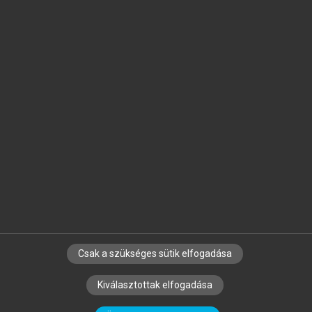
Jelöld meg a számodra fontos részeket, és
készíts
saját
jegyzeteket!
Egyéni előfizetéssel további
MeRSZ+ funkciókat
és
tartalmakat is elérhetsz.
Csak a szükséges sütik elfogadása
SZERZŐKNEK
CÉGEKNEK
KÖNYVTÁROSOKNAK
Kiválasztottak elfogadása
SZERKESZTÉSI ÉS LEKTORÁLÁSI ALAPELVEK