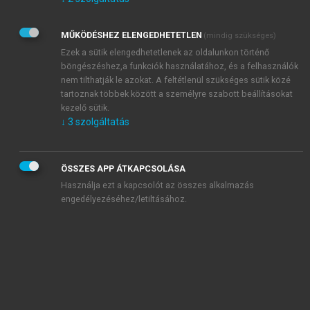
Kérek értesítést az Akadémiai Kiadó Zrt. újdonságairól,
akcióiról.
MŰKÖDÉSHEZ ELENGEDHETETLEN
(mindig szükséges)
Az
Adatkezelési tájékoztatóban
foglaltakat tudomásul
veszem és elfogadom.
Ezek a sütik elengedhetetlenek az oldalunkon történő
Az
Általános vásárlási feltételeket
, valamint a
szotar.net
és a
böngészéshez,a funkciók használatához, és a felhasználók
mersz.hu
oldalak licencszerződéseiben foglaltakat
nem tilthatják le azokat. A feltétlenül szükséges sütik közé
tudomásul veszem és elfogadom.
tartoznak többek között a személyre szabott beállításokat
kezelő sütik.
↓
3
szolgáltatás
KIPRÓBÁLOM
ÖSSZES APP ÁTKAPCSOLÁSA
Használja ezt a kapcsolót az összes alkalmazás
engedélyezéséhez/letiltásához.
MIÉRT ÉRDEMES A MERSZ ONLINE
OKOSKÖNYVTÁRAT HASZNÁLNI?