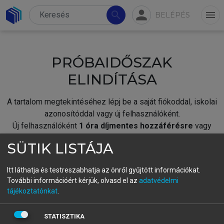
person
search
menu
BELÉPÉS
PRÓBAIDŐSZAK
ELINDÍTÁSA
A tartalom megtekintéséhez lépj be a saját fiókoddal, iskolai
azonosítóddal vagy új felhasználóként.
Új felhasználóként
1 óra díjmentes hozzáférésre
vagy
jogosult.
SÜTIK LISTÁJA
A próbaidőszak elindításához,
jelentkezz
be meglévő
fiókoddal,
vagy hozz létre új fiókot.
Itt láthatja és testreszabhatja az önről gyűjtött információkat.
További információért kérjük, olvasd el az
adatvédelmi
A regisztráció után a
próbaidőszak
automatikusan
elindul.
tájékoztatónkat
.
BELÉPÉS SAJÁT FIÓKKAL
STATISZTIKA