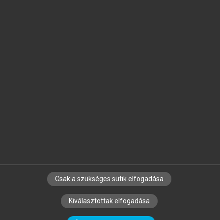
Jelöld meg a számodra fontos részeket, és
készíts
saját
jegyzeteket!
Egyéni előfizetéssel további
MeRSZ+ funkciókat
és
tartalmakat is elérhetsz.
Csak a szükséges sütik elfogadása
SZERZŐKNEK
CÉGEKNEK
KÖNYVTÁROSOKNAK
Kiválasztottak elfogadása
SZERKESZTÉSI ÉS LEKTORÁLÁSI ALAPELVEK