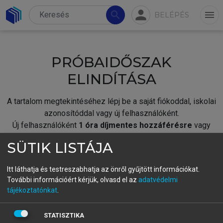
person
search
menu
BELÉPÉS
PRÓBAIDŐSZAK
ELINDÍTÁSA
A tartalom megtekintéséhez lépj be a saját fiókoddal, iskolai
azonosítóddal vagy új felhasználóként.
Új felhasználóként
1 óra díjmentes hozzáférésre
vagy
jogosult.
SÜTIK LISTÁJA
A próbaidőszak elindításához,
jelentkezz
be meglévő
fiókoddal,
vagy hozz létre új fiókot.
Itt láthatja és testreszabhatja az önről gyűjtött információkat.
További információért kérjük, olvasd el az
adatvédelmi
A regisztráció után a
próbaidőszak
automatikusan
elindul.
tájékoztatónkat
.
BELÉPÉS SAJÁT FIÓKKAL
STATISZTIKA