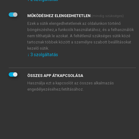
Kérek értesítést az Akadémiai Kiadó Zrt. újdonságairól,
akcióiról.
MŰKÖDÉSHEZ ELENGEDHETETLEN
(mindig szükséges)
Az
Adatkezelési tájékoztatóban
foglaltakat tudomásul
veszem és elfogadom.
Ezek a sütik elengedhetetlenek az oldalunkon történő
Az
Általános vásárlási feltételeket
, valamint a
szotar.net
és a
böngészéshez,a funkciók használatához, és a felhasználók
mersz.hu
oldalak licencszerződéseiben foglaltakat
nem tilthatják le azokat. A feltétlenül szükséges sütik közé
tudomásul veszem és elfogadom.
tartoznak többek között a személyre szabott beállításokat
kezelő sütik.
↓
3
szolgáltatás
KIPRÓBÁLOM
ÖSSZES APP ÁTKAPCSOLÁSA
Használja ezt a kapcsolót az összes alkalmazás
engedélyezéséhez/letiltásához.
MIÉRT ÉRDEMES A MERSZ ONLINE
OKOSKÖNYVTÁRAT HASZNÁLNI?