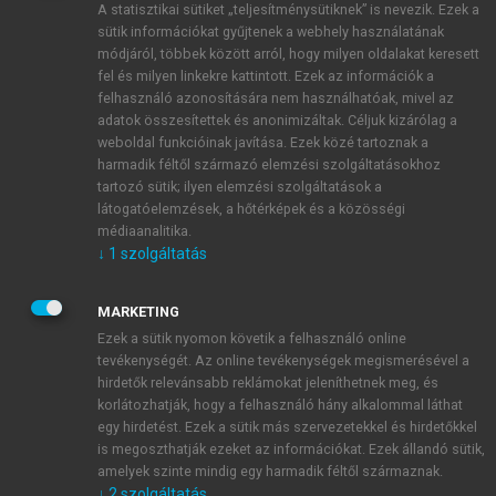
A statisztikai sütiket „teljesítménysütiknek” is nevezik. Ezek a
sütik információkat gyűjtenek a webhely használatának
módjáról, többek között arról, hogy milyen oldalakat keresett
ÚJ FIÓK LÉTREHOZÁSA
fel és milyen linkekre kattintott. Ezek az információk a
1 óra díjmentes hozzáférés
felhasználó azonosítására nem használhatóak, mivel az
adatok összesítettek és anonimizáltak. Céljuk kizárólag a
weboldal funkcióinak javítása. Ezek közé tartoznak a
E-MAIL-CÍM
harmadik féltől származó elemzési szolgáltatásokhoz
tartozó sütik; ilyen elemzési szolgáltatások a
látogatóelemzések, a hőtérképek és a közösségi
NÉV
médiaanalitika.
↓
1
szolgáltatás
JELSZÓ
MARKETING
Ezek a sütik nyomon követik a felhasználó online
tevékenységét. Az online tevékenységek megismerésével a
JELSZÓ ÚJRA
hirdetők relevánsabb reklámokat jeleníthetnek meg, és
korlátozhatják, hogy a felhasználó hány alkalommal láthat
egy hirdetést. Ezek a sütik más szervezetekkel és hirdetőkkel
is megoszthatják ezeket az információkat. Ezek állandó sütik,
Kérek értesítést a MeRSZ újdonságairól, akcióiról.
amelyek szinte mindig egy harmadik féltől származnak.
↓
2
szolgáltatás