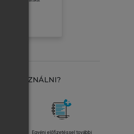
erződéseiben foglaltakat
ogadom.
ÓBÁLOM
AT HASZNÁLNI?
ntos
Egyéni előfizetéssel további