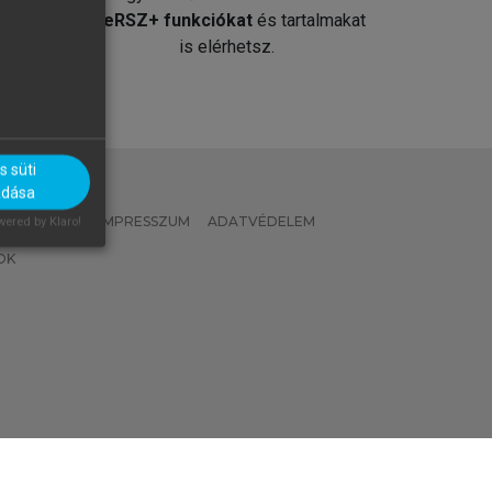
át
MeRSZ+ funkciókat
és tartalmakat
is elérhetsz.
 süti
adása
 IRÁNYELVEK
IMPRESSZUM
ADATVÉDELEM
ered by Klaro!
OK