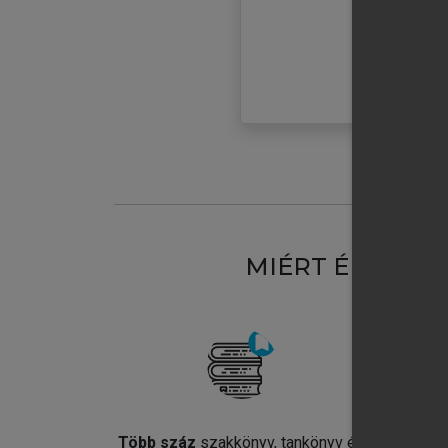
MIÉRT ÉRDEME
Több száz
szakkönyv, tankönyv és
Jel