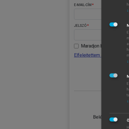
h
E-MAIL-CÍM
↓
JELSZÓ
E
m
a
Maradjon belépve
h
Elfelejtettem a jelszavamat
m
↓
BELÉ
M
E
h
t
↓
TANULÓ
Belépés intézmén
Ö
H