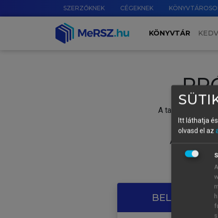
SZERZŐKNEK
CÉGEKNEK
KÖNYVTÁROSO
KÖNYVTÁR
KED
PR
SÜTIK
A tartalom megtek
Itt láthatja 
olvasd el az
A próbaidősza
S
A
w
m
BELÉPÉS SAJ
h
f
s