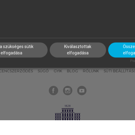
nyokat, hogy bármikor azonnal
részeket, és
készíts
saj
hozzájuk férhess!
jegyzeteket!
a szükséges sütik
Kiválasztottak
Összes
elfogadása
elfogadása
elfog
KNAK
SZERKESZTÉSI ÉS LEKTORÁLÁSI ALAPELVEK
MI – ÁLTALÁNOS
Pow
ICENCSZERZŐDÉS
SÚGÓ
GYIK
BLOG
RÓLUNK
SÜTI BEÁLLÍTÁS