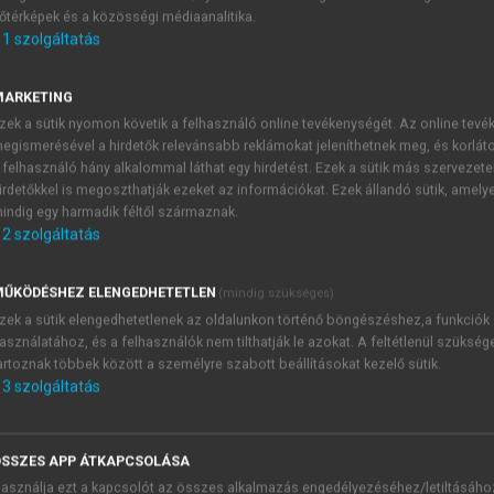
őtérképek és a közösségi médiaanalitika.
E-MAIL-CÍM
1
szolgáltatás
MARKETING
NÉV
zek a sütik nyomon követik a felhasználó online tevékenységét. Az online tev
egismerésével a hirdetők relevánsabb reklámokat jeleníthetnek meg, és korlát
 felhasználó hány alkalommal láthat egy hirdetést. Ezek a sütik más szervezete
JELSZÓ
irdetőkkel is megoszthatják ezeket az információkat. Ezek állandó sütik, amely
indig egy harmadik féltől származnak.
2
szolgáltatás
JELSZÓ ÚJRA
PÉS
ŰKÖDÉSHEZ ELENGEDHETETLEN
(mindig szükséges)
zek a sütik elengedhetetlenek az oldalunkon történő böngészéshez,a funkciók
asználatához, és a felhasználók nem tilthatják le azokat. A feltétlenül szükség
Kérek értesítést a MeRSZ új
artoznak többek között a személyre szabott beállításokat kezelő sütik.
Kérek értesítést az Akadémi
3
szolgáltatás
akcióiról.
 VAGY?
Az
Adatkezelési tájékozta
yi azonosítóval
veszem és elfogadom.
SSZES APP ÁTKAPCSOLÁSA
Az
Általános vásárlási felt
asználja ezt a kapcsolót az összes alkalmazás engedélyezéséhez/letiltásáho