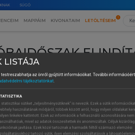
KNAK
SÚGÓ
VENCEIM
MAPPÁIM
KIVONATAIM
LETÖLTÉSEIM
ÓBAIDŐSZAK ELINDÍT
 LISTÁJA
intéséhez lépj be a saját fiókoddal, iskolai azonosítóddal vagy ú
és testreszabhatja az önről gyűjtött információkat.
További információért 
Új felhasználóként
1 óra díjmentes hozzáférésre
vagy jogosult
adatvédelmi tájékoztatónkat
.
k elindításához,
jelentkezz
be meglévő fiókoddal,
vagy hozz lé
A regisztráció után a
próbaidőszak
automatikusan
elindul.
TATISZTIKA
 statisztikai sütiket „teljesítménysütiknek” is nevezik. Ezek a sütik információka
ebhely használatának módjáról, többek között arról, hogy milyen oldalakat kere
ilyen linkekre kattintott. Ezek az információk a felhasználó azonosítására nem
ÚJ FIÓK 
ÁT FIÓKKAL
asználhatóak, mivel az adatok összesítettek és anonimizáltak. Céljuk kizáróla
1 óra díjme
unkcióinak javítása. Ezek közé tartoznak a harmadik féltől származó elemzési
zolgáltatásokhoz tartozó sütik; ilyen elemzési szolgáltatások a látogatóelemz