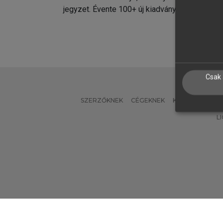
jegyzet. Évente 100+ új kiadvány.
kiadvá
Csak 
SZERZŐKNEK
CÉGEKNEK
KÖNYVTÁROSO
L
Verzió: 2.7.2