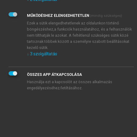
Kérek értesítést az Akadémiai Kiadó Zrt. újdonságairól,
akcióiról.
MŰKÖDÉSHEZ ELENGEDHETETLEN
(mindig szükséges)
Az
Adatkezelési tájékoztatóban
foglaltakat tudomásul
veszem és elfogadom.
Ezek a sütik elengedhetetlenek az oldalunkon történő
Az
Általános vásárlási feltételeket
, valamint a
szotar.net
és a
böngészéshez,a funkciók használatához, és a felhasználók
mersz.hu
oldalak licencszerződéseiben foglaltakat
nem tilthatják le azokat. A feltétlenül szükséges sütik közé
tudomásul veszem és elfogadom.
tartoznak többek között a személyre szabott beállításokat
kezelő sütik.
↓
3
szolgáltatás
KIPRÓBÁLOM
ÖSSZES APP ÁTKAPCSOLÁSA
Használja ezt a kapcsolót az összes alkalmazás
engedélyezéséhez/letiltásához.
MIÉRT ÉRDEMES A MERSZ ONLINE
OKOSKÖNYVTÁRAT HASZNÁLNI?