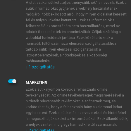
A statisztikai sütiket „teljesítménysütiknek” is nevezik. Ezek a
sütik információkat gyűjtenek a webhely használatának
módjáról, többek között arról, hogy milyen oldalakat keresett
ÚJ FIÓK LÉTREHOZÁSA
fel és milyen linkekre kattintott. Ezek az információk a
1 óra díjmentes hozzáférés
felhasználó azonosítására nem használhatóak, mivel az
adatok összesítettek és anonimizáltak. Céljuk kizárólag a
weboldal funkcióinak javítása. Ezek közé tartoznak a
E-MAIL-CÍM
harmadik féltől származó elemzési szolgáltatásokhoz
tartozó sütik; ilyen elemzési szolgáltatások a
látogatóelemzések, a hőtérképek és a közösségi
NÉV
médiaanalitika.
↓
1
szolgáltatás
JELSZÓ
MARKETING
Ezek a sütik nyomon követik a felhasználó online
tevékenységét. Az online tevékenységek megismerésével a
JELSZÓ ÚJRA
hirdetők relevánsabb reklámokat jeleníthetnek meg, és
korlátozhatják, hogy a felhasználó hány alkalommal láthat
egy hirdetést. Ezek a sütik más szervezetekkel és hirdetőkkel
is megoszthatják ezeket az információkat. Ezek állandó sütik,
Kérek értesítést a MeRSZ újdonságairól, akcióiról.
amelyek szinte mindig egy harmadik féltől származnak.
↓
2
szolgáltatás