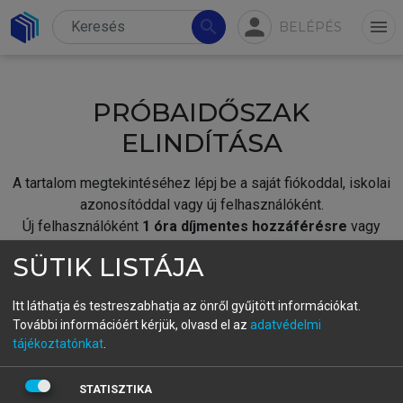
person
search
menu
BELÉPÉS
PRÓBAIDŐSZAK
ELINDÍTÁSA
A tartalom megtekintéséhez lépj be a saját fiókoddal, iskolai
azonosítóddal vagy új felhasználóként.
Új felhasználóként
1 óra díjmentes hozzáférésre
vagy
jogosult.
SÜTIK LISTÁJA
A próbaidőszak elindításához,
jelentkezz
be meglévő
fiókoddal,
vagy hozz létre új fiókot.
Itt láthatja és testreszabhatja az önről gyűjtött információkat.
További információért kérjük, olvasd el az
adatvédelmi
A regisztráció után a
próbaidőszak
automatikusan
elindul.
tájékoztatónkat
.
BELÉPÉS SAJÁT FIÓKKAL
STATISZTIKA