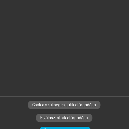
Jelöld meg a számodra fontos részeket, és
készíts
saját
jegyzeteket!
Egyéni előfizetéssel további
MeRSZ+ funkciókat
és
tartalmakat is elérhetsz.
Csak a szükséges sütik elfogadása
SZERZŐKNEK
CÉGEKNEK
KÖNYVTÁROSOKNAK
Kiválasztottak elfogadása
SZERKESZTÉSI ÉS LEKTORÁLÁSI ALAPELVEK