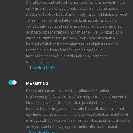
A statisztikai sütiket „teljesítménysütiknek” is nevezik. Ezek a
sütik információkat gyűjtenek a webhely használatának
módjáról, többek között arról, hogy milyen oldalakat keresett
ÚJ FIÓK LÉTREHOZÁSA
fel és milyen linkekre kattintott. Ezek az információk a
1 óra díjmentes hozzáférés
felhasználó azonosítására nem használhatóak, mivel az
adatok összesítettek és anonimizáltak. Céljuk kizárólag a
weboldal funkcióinak javítása. Ezek közé tartoznak a
E-MAIL-CÍM
harmadik féltől származó elemzési szolgáltatásokhoz
tartozó sütik; ilyen elemzési szolgáltatások a
látogatóelemzések, a hőtérképek és a közösségi
NÉV
médiaanalitika.
↓
1
szolgáltatás
JELSZÓ
MARKETING
Ezek a sütik nyomon követik a felhasználó online
tevékenységét. Az online tevékenységek megismerésével a
JELSZÓ ÚJRA
hirdetők relevánsabb reklámokat jeleníthetnek meg, és
korlátozhatják, hogy a felhasználó hány alkalommal láthat
egy hirdetést. Ezek a sütik más szervezetekkel és hirdetőkkel
is megoszthatják ezeket az információkat. Ezek állandó sütik,
Kérek értesítést a MeRSZ újdonságairól, akcióiról.
amelyek szinte mindig egy harmadik féltől származnak.
↓
2
szolgáltatás