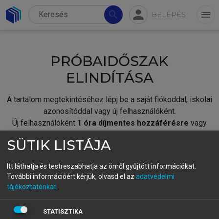
person
search
menu
BELÉPÉS
PRÓBAIDŐSZAK
ELINDÍTÁSA
A tartalom megtekintéséhez lépj be a saját fiókoddal, iskolai
azonosítóddal vagy új felhasználóként.
Új felhasználóként
1 óra díjmentes hozzáférésre
vagy
jogosult.
SÜTIK LISTÁJA
A próbaidőszak elindításához,
jelentkezz
be meglévő
fiókoddal,
vagy hozz létre új fiókot.
Itt láthatja és testreszabhatja az önről gyűjtött információkat.
További információért kérjük, olvasd el az
adatvédelmi
A regisztráció után a
próbaidőszak
automatikusan
elindul.
tájékoztatónkat
.
BELÉPÉS SAJÁT FIÓKKAL
STATISZTIKA