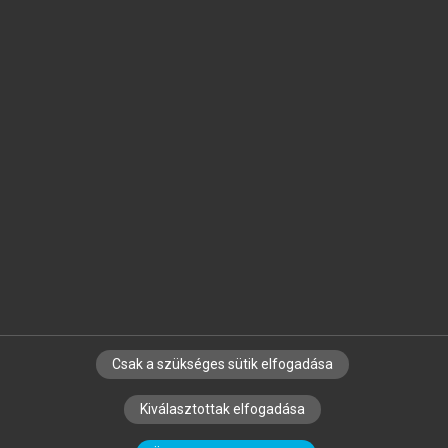
Jelöld meg a számodra fontos részeket, és
készíts
saját
jegyzeteket!
Egyéni előfizetéssel további
MeRSZ+ funkciókat
és
tartalmakat is elérhetsz.
Csak a szükséges sütik elfogadása
SZERZŐKNEK
CÉGEKNEK
KÖNYVTÁROSOKNAK
Kiválasztottak elfogadása
SZERKESZTÉSI ÉS LEKTORÁLÁSI ALAPELVEK