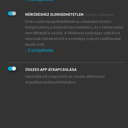
Kérek értesítést az Akadémiai Kiadó Zrt. újdonságairól,
akcióiról.
MŰKÖDÉSHEZ ELENGEDHETETLEN
(mindig szükséges)
Az
Adatkezelési tájékoztatóban
foglaltakat tudomásul
veszem és elfogadom.
Ezek a sütik elengedhetetlenek az oldalunkon történő
Az
Általános vásárlási feltételeket
, valamint a
szotar.net
és a
böngészéshez,a funkciók használatához, és a felhasználók
mersz.hu
oldalak licencszerződéseiben foglaltakat
nem tilthatják le azokat. A feltétlenül szükséges sütik közé
tudomásul veszem és elfogadom.
tartoznak többek között a személyre szabott beállításokat
kezelő sütik.
↓
3
szolgáltatás
KIPRÓBÁLOM
ÖSSZES APP ÁTKAPCSOLÁSA
Használja ezt a kapcsolót az összes alkalmazás
engedélyezéséhez/letiltásához.
MIÉRT ÉRDEMES A MERSZ ONLINE
OKOSKÖNYVTÁRAT HASZNÁLNI?