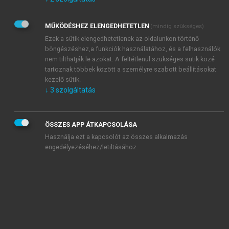
Kérek értesítést az Akadémiai Kiadó Zrt. újdonságairól,
akcióiról.
MŰKÖDÉSHEZ ELENGEDHETETLEN
(mindig szükséges)
Az
Adatkezelési tájékoztatóban
foglaltakat tudomásul
veszem és elfogadom.
Ezek a sütik elengedhetetlenek az oldalunkon történő
Az
Általános vásárlási feltételeket
, valamint a
szotar.net
és a
böngészéshez,a funkciók használatához, és a felhasználók
mersz.hu
oldalak licencszerződéseiben foglaltakat
nem tilthatják le azokat. A feltétlenül szükséges sütik közé
tudomásul veszem és elfogadom.
tartoznak többek között a személyre szabott beállításokat
kezelő sütik.
↓
3
szolgáltatás
KIPRÓBÁLOM
ÖSSZES APP ÁTKAPCSOLÁSA
Használja ezt a kapcsolót az összes alkalmazás
engedélyezéséhez/letiltásához.
MIÉRT ÉRDEMES A MERSZ ONLINE
OKOSKÖNYVTÁRAT HASZNÁLNI?