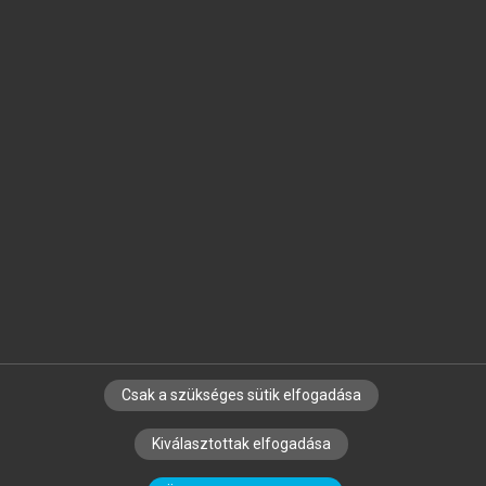
Jelöld meg a számodra fontos részeket, és
készíts
saját
jegyzeteket!
Egyéni előfizetéssel további
MeRSZ+ funkciókat
és
tartalmakat is elérhetsz.
Csak a szükséges sütik elfogadása
SZERZŐKNEK
CÉGEKNEK
KÖNYVTÁROSOKNAK
Kiválasztottak elfogadása
SZERKESZTÉSI ÉS LEKTORÁLÁSI ALAPELVEK