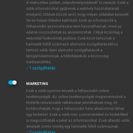
A statisztikai sütiket „teljesítménysütiknek” is nevezik. Ezek a
sütik információkat gyűjtenek a webhely használatának
módjáról, többek között arról, hogy milyen oldalakat keresett
ÚJ FIÓK LÉTREHOZÁSA
fel és milyen linkekre kattintott. Ezek az információk a
1 óra díjmentes hozzáférés
felhasználó azonosítására nem használhatóak, mivel az
adatok összesítettek és anonimizáltak. Céljuk kizárólag a
weboldal funkcióinak javítása. Ezek közé tartoznak a
E-MAIL-CÍM
harmadik féltől származó elemzési szolgáltatásokhoz
tartozó sütik; ilyen elemzési szolgáltatások a
látogatóelemzések, a hőtérképek és a közösségi
NÉV
médiaanalitika.
↓
1
szolgáltatás
JELSZÓ
MARKETING
Ezek a sütik nyomon követik a felhasználó online
tevékenységét. Az online tevékenységek megismerésével a
JELSZÓ ÚJRA
hirdetők relevánsabb reklámokat jeleníthetnek meg, és
korlátozhatják, hogy a felhasználó hány alkalommal láthat
egy hirdetést. Ezek a sütik más szervezetekkel és hirdetőkkel
is megoszthatják ezeket az információkat. Ezek állandó sütik,
Kérek értesítést a MeRSZ újdonságairól, akcióiról.
amelyek szinte mindig egy harmadik féltől származnak.
↓
2
szolgáltatás