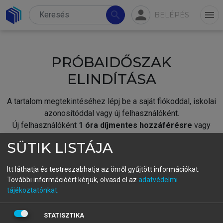
person
search
menu
BELÉPÉS
PRÓBAIDŐSZAK
ELINDÍTÁSA
A tartalom megtekintéséhez lépj be a saját fiókoddal, iskolai
azonosítóddal vagy új felhasználóként.
Új felhasználóként
1 óra díjmentes hozzáférésre
vagy
jogosult.
SÜTIK LISTÁJA
A próbaidőszak elindításához,
jelentkezz
be meglévő
fiókoddal,
vagy hozz létre új fiókot.
Itt láthatja és testreszabhatja az önről gyűjtött információkat.
További információért kérjük, olvasd el az
adatvédelmi
A regisztráció után a
próbaidőszak
automatikusan
elindul.
tájékoztatónkat
.
BELÉPÉS SAJÁT FIÓKKAL
STATISZTIKA