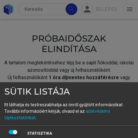
person
search
menu
BELÉPÉS
PRÓBAIDŐSZAK
ELINDÍTÁSA
A tartalom megtekintéséhez lépj be a saját fiókoddal, iskolai
azonosítóddal vagy új felhasználóként.
Új felhasználóként
1 óra díjmentes hozzáférésre
vagy
jogosult.
SÜTIK LISTÁJA
A próbaidőszak elindításához,
jelentkezz
be meglévő
fiókoddal,
vagy hozz létre új fiókot.
Itt láthatja és testreszabhatja az önről gyűjtött információkat.
További információért kérjük, olvasd el az
adatvédelmi
A regisztráció után a
próbaidőszak
automatikusan
elindul.
tájékoztatónkat
.
BELÉPÉS SAJÁT FIÓKKAL
STATISZTIKA