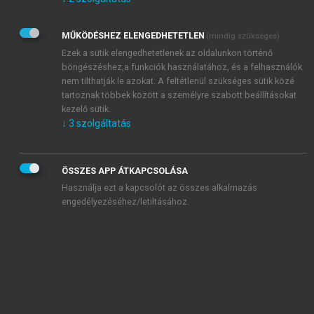
Kérek értesítést az Akadémiai Kiadó Zrt. újdonságairól,
akcióiról.
MŰKÖDÉSHEZ ELENGEDHETETLEN
(mindig szükséges)
Az
Adatkezelési tájékoztatóban
foglaltakat tudomásul
veszem és elfogadom.
Ezek a sütik elengedhetetlenek az oldalunkon történő
Az
Általános vásárlási feltételeket
, valamint a
szotar.net
és a
böngészéshez,a funkciók használatához, és a felhasználók
mersz.hu
oldalak licencszerződéseiben foglaltakat
nem tilthatják le azokat. A feltétlenül szükséges sütik közé
tudomásul veszem és elfogadom.
tartoznak többek között a személyre szabott beállításokat
kezelő sütik.
↓
3
szolgáltatás
KIPRÓBÁLOM
ÖSSZES APP ÁTKAPCSOLÁSA
Használja ezt a kapcsolót az összes alkalmazás
engedélyezéséhez/letiltásához.
MIÉRT ÉRDEMES A MERSZ ONLINE
OKOSKÖNYVTÁRAT HASZNÁLNI?