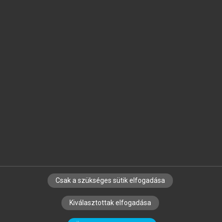
Jelöld meg a számodra fontos részeket, és
készíts
saját
jegyzeteket!
Egyéni előfizetéssel további
MeRSZ+ funkciókat
és
tartalmakat is elérhetsz.
Csak a szükséges sütik elfogadása
SZERZŐKNEK
CÉGEKNEK
KÖNYVTÁROSOKNAK
Kiválasztottak elfogadása
SZERKESZTÉSI ÉS LEKTORÁLÁSI ALAPELVEK