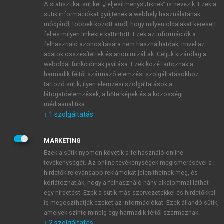
A statisztikai sütiket „teljesítménysütiknek” is nevezik. Ezek a
sütik információkat gyűjtenek a webhely használatának
módjáról, többek között arról, hogy milyen oldalakat keresett
ÚJ FIÓK LÉTREHOZÁSA
fel és milyen linkekre kattintott. Ezek az információk a
1 óra díjmentes hozzáférés
felhasználó azonosítására nem használhatóak, mivel az
adatok összesítettek és anonimizáltak. Céljuk kizárólag a
weboldal funkcióinak javítása. Ezek közé tartoznak a
E-MAIL-CÍM
harmadik féltől származó elemzési szolgáltatásokhoz
tartozó sütik; ilyen elemzési szolgáltatások a
látogatóelemzések, a hőtérképek és a közösségi
NÉV
médiaanalitika.
↓
1
szolgáltatás
JELSZÓ
MARKETING
Ezek a sütik nyomon követik a felhasználó online
tevékenységét. Az online tevékenységek megismerésével a
JELSZÓ ÚJRA
hirdetők relevánsabb reklámokat jeleníthetnek meg, és
korlátozhatják, hogy a felhasználó hány alkalommal láthat
egy hirdetést. Ezek a sütik más szervezetekkel és hirdetőkkel
is megoszthatják ezeket az információkat. Ezek állandó sütik,
Kérek értesítést a MeRSZ újdonságairól, akcióiról.
amelyek szinte mindig egy harmadik féltől származnak.
↓
2
szolgáltatás