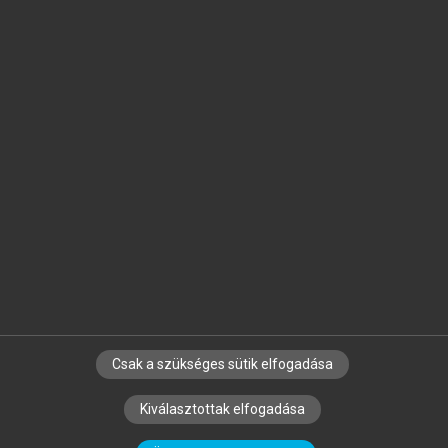
Jelöld meg a számodra fontos részeket, és
készíts
saját
jegyzeteket!
Egyéni előfizetéssel további
MeRSZ+ funkciókat
és
tartalmakat is elérhetsz.
Csak a szükséges sütik elfogadása
SZERZŐKNEK
CÉGEKNEK
KÖNYVTÁROSOKNAK
Kiválasztottak elfogadása
SZERKESZTÉSI ÉS LEKTORÁLÁSI ALAPELVEK