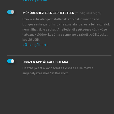
Kérek értesítést az Akadémiai Kiadó Zrt. újdonságairól,
akcióiról.
MŰKÖDÉSHEZ ELENGEDHETETLEN
(mindig szükséges)
Az
Adatkezelési tájékoztatóban
foglaltakat tudomásul
veszem és elfogadom.
Ezek a sütik elengedhetetlenek az oldalunkon történő
Az
Általános vásárlási feltételeket
, valamint a
szotar.net
és a
böngészéshez,a funkciók használatához, és a felhasználók
mersz.hu
oldalak licencszerződéseiben foglaltakat
nem tilthatják le azokat. A feltétlenül szükséges sütik közé
tudomásul veszem és elfogadom.
tartoznak többek között a személyre szabott beállításokat
kezelő sütik.
↓
3
szolgáltatás
KIPRÓBÁLOM
ÖSSZES APP ÁTKAPCSOLÁSA
Használja ezt a kapcsolót az összes alkalmazás
engedélyezéséhez/letiltásához.
MIÉRT ÉRDEMES A MERSZ ONLINE
OKOSKÖNYVTÁRAT HASZNÁLNI?