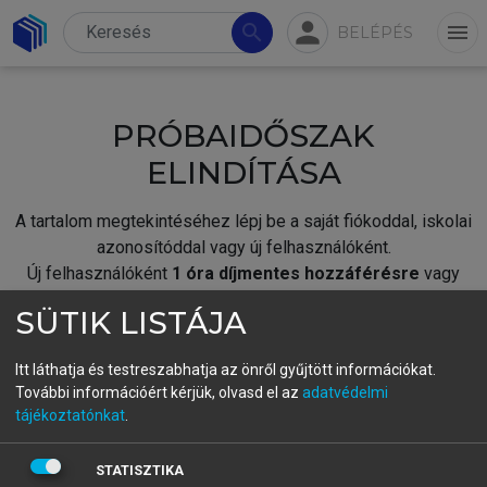
person
search
menu
BELÉPÉS
PRÓBAIDŐSZAK
ELINDÍTÁSA
A tartalom megtekintéséhez lépj be a saját fiókoddal, iskolai
azonosítóddal vagy új felhasználóként.
Új felhasználóként
1 óra díjmentes hozzáférésre
vagy
jogosult.
SÜTIK LISTÁJA
A próbaidőszak elindításához,
jelentkezz
be meglévő
fiókoddal,
vagy hozz létre új fiókot.
Itt láthatja és testreszabhatja az önről gyűjtött információkat.
További információért kérjük, olvasd el az
adatvédelmi
A regisztráció után a
próbaidőszak
automatikusan
elindul.
tájékoztatónkat
.
BELÉPÉS SAJÁT FIÓKKAL
STATISZTIKA