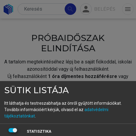
person
search
menu
BELÉPÉS
PRÓBAIDŐSZAK
ELINDÍTÁSA
A tartalom megtekintéséhez lépj be a saját fiókoddal, iskolai
azonosítóddal vagy új felhasználóként.
Új felhasználóként
1 óra díjmentes hozzáférésre
vagy
jogosult.
SÜTIK LISTÁJA
A próbaidőszak elindításához,
jelentkezz
be meglévő
fiókoddal,
vagy hozz létre új fiókot.
Itt láthatja és testreszabhatja az önről gyűjtött információkat.
További információért kérjük, olvasd el az
adatvédelmi
A regisztráció után a
próbaidőszak
automatikusan
elindul.
tájékoztatónkat
.
BELÉPÉS SAJÁT FIÓKKAL
STATISZTIKA