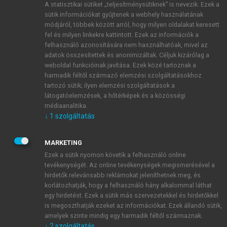
A statisztikai sütiket „teljesítménysütiknek” is nevezik. Ezek a
sütik információkat gyűjtenek a webhely használatának
módjáról, többek között arról, hogy milyen oldalakat keresett
ÚJ FIÓK LÉTREHOZÁSA
fel és milyen linkekre kattintott. Ezek az információk a
1 óra díjmentes hozzáférés
felhasználó azonosítására nem használhatóak, mivel az
adatok összesítettek és anonimizáltak. Céljuk kizárólag a
weboldal funkcióinak javítása. Ezek közé tartoznak a
E-MAIL-CÍM
harmadik féltől származó elemzési szolgáltatásokhoz
tartozó sütik; ilyen elemzési szolgáltatások a
látogatóelemzések, a hőtérképek és a közösségi
NÉV
médiaanalitika.
↓
1
szolgáltatás
JELSZÓ
MARKETING
Ezek a sütik nyomon követik a felhasználó online
tevékenységét. Az online tevékenységek megismerésével a
JELSZÓ ÚJRA
hirdetők relevánsabb reklámokat jeleníthetnek meg, és
korlátozhatják, hogy a felhasználó hány alkalommal láthat
egy hirdetést. Ezek a sütik más szervezetekkel és hirdetőkkel
is megoszthatják ezeket az információkat. Ezek állandó sütik,
Kérek értesítést a MeRSZ újdonságairól, akcióiról.
amelyek szinte mindig egy harmadik féltől származnak.
↓
2
szolgáltatás