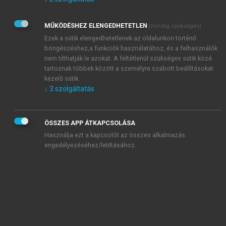
Kérek értesítést az Akadémiai Kiadó Zrt. újdonságairól,
akcióiról.
MŰKÖDÉSHEZ ELENGEDHETETLEN
(mindig szükséges)
Az
Adatkezelési tájékoztatóban
foglaltakat tudomásul
veszem és elfogadom.
Ezek a sütik elengedhetetlenek az oldalunkon történő
Az
Általános vásárlási feltételeket
, valamint a
szotar.net
és a
böngészéshez,a funkciók használatához, és a felhasználók
mersz.hu
oldalak licencszerződéseiben foglaltakat
nem tilthatják le azokat. A feltétlenül szükséges sütik közé
tudomásul veszem és elfogadom.
tartoznak többek között a személyre szabott beállításokat
kezelő sütik.
↓
3
szolgáltatás
KIPRÓBÁLOM
ÖSSZES APP ÁTKAPCSOLÁSA
Használja ezt a kapcsolót az összes alkalmazás
engedélyezéséhez/letiltásához.
MIÉRT ÉRDEMES A MERSZ ONLINE
OKOSKÖNYVTÁRAT HASZNÁLNI?