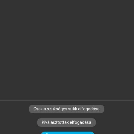
Jelöld meg a számodra fontos részeket, és
készíts
saját
jegyzeteket!
Egyéni előfizetéssel további
MeRSZ+ funkciókat
és
tartalmakat is elérhetsz.
Csak a szükséges sütik elfogadása
SZERZŐKNEK
CÉGEKNEK
KÖNYVTÁROSOKNAK
Kiválasztottak elfogadása
SZERKESZTÉSI ÉS LEKTORÁLÁSI ALAPELVEK