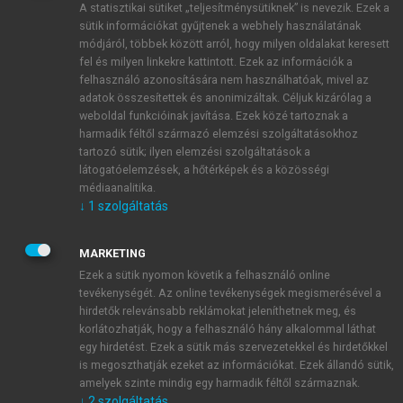
A statisztikai sütiket „teljesítménysütiknek” is nevezik. Ezek a
sütik információkat gyűjtenek a webhely használatának
módjáról, többek között arról, hogy milyen oldalakat keresett
ÚJ FIÓK LÉTREHOZÁSA
fel és milyen linkekre kattintott. Ezek az információk a
1 óra díjmentes hozzáférés
felhasználó azonosítására nem használhatóak, mivel az
adatok összesítettek és anonimizáltak. Céljuk kizárólag a
weboldal funkcióinak javítása. Ezek közé tartoznak a
E-MAIL-CÍM
harmadik féltől származó elemzési szolgáltatásokhoz
tartozó sütik; ilyen elemzési szolgáltatások a
látogatóelemzések, a hőtérképek és a közösségi
NÉV
médiaanalitika.
↓
1
szolgáltatás
JELSZÓ
MARKETING
Ezek a sütik nyomon követik a felhasználó online
tevékenységét. Az online tevékenységek megismerésével a
JELSZÓ ÚJRA
hirdetők relevánsabb reklámokat jeleníthetnek meg, és
korlátozhatják, hogy a felhasználó hány alkalommal láthat
egy hirdetést. Ezek a sütik más szervezetekkel és hirdetőkkel
is megoszthatják ezeket az információkat. Ezek állandó sütik,
Kérek értesítést a MeRSZ újdonságairól, akcióiról.
amelyek szinte mindig egy harmadik féltől származnak.
↓
2
szolgáltatás