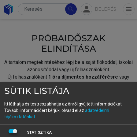
person
search
menu
BELÉPÉS
PRÓBAIDŐSZAK
ELINDÍTÁSA
A tartalom megtekintéséhez lépj be a saját fiókoddal, iskolai
azonosítóddal vagy új felhasználóként.
Új felhasználóként
1 óra díjmentes hozzáférésre
vagy
jogosult.
SÜTIK LISTÁJA
A próbaidőszak elindításához,
jelentkezz
be meglévő
fiókoddal,
vagy hozz létre új fiókot.
Itt láthatja és testreszabhatja az önről gyűjtött információkat.
További információért kérjük, olvasd el az
adatvédelmi
A regisztráció után a
próbaidőszak
automatikusan
elindul.
tájékoztatónkat
.
BELÉPÉS SAJÁT FIÓKKAL
STATISZTIKA