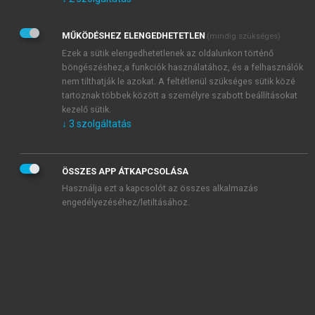
Kérek értesítést az Akadémiai Kiadó Zrt. újdonságairól,
akcióiról.
MŰKÖDÉSHEZ ELENGEDHETETLEN
(mindig szükséges)
Az
Adatkezelési tájékoztatóban
foglaltakat tudomásul
veszem és elfogadom.
Ezek a sütik elengedhetetlenek az oldalunkon történő
Az
Általános vásárlási feltételeket
, valamint a
szotar.net
és a
böngészéshez,a funkciók használatához, és a felhasználók
mersz.hu
oldalak licencszerződéseiben foglaltakat
nem tilthatják le azokat. A feltétlenül szükséges sütik közé
tudomásul veszem és elfogadom.
tartoznak többek között a személyre szabott beállításokat
kezelő sütik.
↓
3
szolgáltatás
KIPRÓBÁLOM
ÖSSZES APP ÁTKAPCSOLÁSA
Használja ezt a kapcsolót az összes alkalmazás
engedélyezéséhez/letiltásához.
MIÉRT ÉRDEMES A MERSZ ONLINE
OKOSKÖNYVTÁRAT HASZNÁLNI?