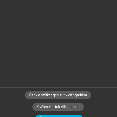
Jelöld meg a számodra fontos részeket, és
készíts
saját
jegyzeteket!
Egyéni előfizetéssel további
MeRSZ+ funkciókat
és
tartalmakat is elérhetsz.
Csak a szükséges sütik elfogadása
SZERZŐKNEK
CÉGEKNEK
KÖNYVTÁROSOKNAK
Kiválasztottak elfogadása
SZERKESZTÉSI ÉS LEKTORÁLÁSI ALAPELVEK