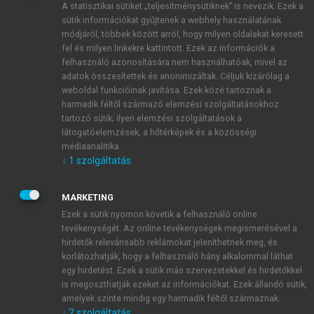
A statisztikai sütiket „teljesítménysütiknek” is nevezik. Ezek a
sütik információkat gyűjtenek a webhely használatának
módjáról, többek között arról, hogy milyen oldalakat keresett
ÚJ FIÓK LÉTREHOZÁSA
fel és milyen linkekre kattintott. Ezek az információk a
1 óra díjmentes hozzáférés
felhasználó azonosítására nem használhatóak, mivel az
adatok összesítettek és anonimizáltak. Céljuk kizárólag a
weboldal funkcióinak javítása. Ezek közé tartoznak a
E-MAIL-CÍM
harmadik féltől származó elemzési szolgáltatásokhoz
tartozó sütik; ilyen elemzési szolgáltatások a
látogatóelemzések, a hőtérképek és a közösségi
NÉV
médiaanalitika.
↓
1
szolgáltatás
JELSZÓ
MARKETING
Ezek a sütik nyomon követik a felhasználó online
tevékenységét. Az online tevékenységek megismerésével a
JELSZÓ ÚJRA
hirdetők relevánsabb reklámokat jeleníthetnek meg, és
korlátozhatják, hogy a felhasználó hány alkalommal láthat
egy hirdetést. Ezek a sütik más szervezetekkel és hirdetőkkel
is megoszthatják ezeket az információkat. Ezek állandó sütik,
Kérek értesítést a MeRSZ újdonságairól, akcióiról.
amelyek szinte mindig egy harmadik féltől származnak.
↓
2
szolgáltatás