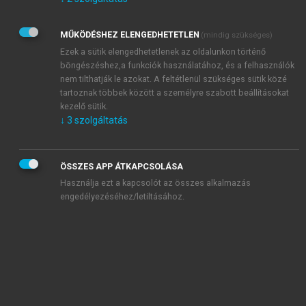
Kérek értesítést az Akadémiai Kiadó Zrt. újdonságairól,
akcióiról.
MŰKÖDÉSHEZ ELENGEDHETETLEN
(mindig szükséges)
Az
Adatkezelési tájékoztatóban
foglaltakat tudomásul
veszem és elfogadom.
Ezek a sütik elengedhetetlenek az oldalunkon történő
Az
Általános vásárlási feltételeket
, valamint a
szotar.net
és a
böngészéshez,a funkciók használatához, és a felhasználók
mersz.hu
oldalak licencszerződéseiben foglaltakat
nem tilthatják le azokat. A feltétlenül szükséges sütik közé
tudomásul veszem és elfogadom.
tartoznak többek között a személyre szabott beállításokat
kezelő sütik.
↓
3
szolgáltatás
KIPRÓBÁLOM
ÖSSZES APP ÁTKAPCSOLÁSA
Használja ezt a kapcsolót az összes alkalmazás
engedélyezéséhez/letiltásához.
MIÉRT ÉRDEMES A MERSZ ONLINE
OKOSKÖNYVTÁRAT HASZNÁLNI?