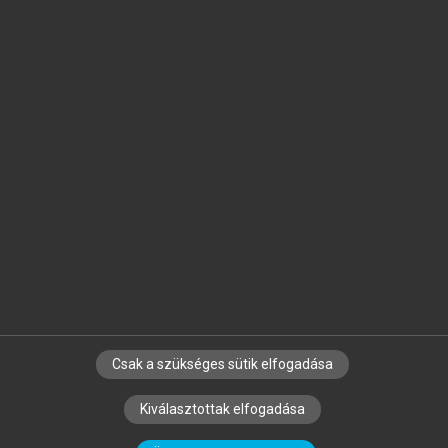
Jelöld meg a számodra fontos részeket, és
készíts
saját
jegyzeteket!
Egyéni előfizetéssel további
MeRSZ+ funkciókat
és
tartalmakat is elérhetsz.
Csak a szükséges sütik elfogadása
SZERZŐKNEK
CÉGEKNEK
KÖNYVTÁROSOKNAK
Kiválasztottak elfogadása
SZERKESZTÉSI ÉS LEKTORÁLÁSI ALAPELVEK