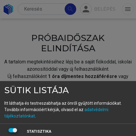
person
search
menu
BELÉPÉS
PRÓBAIDŐSZAK
ELINDÍTÁSA
A tartalom megtekintéséhez lépj be a saját fiókoddal, iskolai
azonosítóddal vagy új felhasználóként.
Új felhasználóként
1 óra díjmentes hozzáférésre
vagy
jogosult.
SÜTIK LISTÁJA
A próbaidőszak elindításához,
jelentkezz
be meglévő
fiókoddal,
vagy hozz létre új fiókot.
Itt láthatja és testreszabhatja az önről gyűjtött információkat.
További információért kérjük, olvasd el az
adatvédelmi
A regisztráció után a
próbaidőszak
automatikusan
elindul.
tájékoztatónkat
.
BELÉPÉS SAJÁT FIÓKKAL
STATISZTIKA