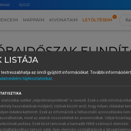
KNAK
SÚGÓ
VENCEIM
MAPPÁIM
KIVONATAIM
LETÖLTÉSEIM
ÓBAIDŐSZAK ELINDÍT
 LISTÁJA
intéséhez lépj be a saját fiókoddal, iskolai azonosítóddal vagy ú
és testreszabhatja az önről gyűjtött információkat.
További információért 
Új felhasználóként
1 óra díjmentes hozzáférésre
vagy jogosult
adatvédelmi tájékoztatónkat
.
k elindításához,
jelentkezz
be meglévő fiókoddal,
vagy hozz lé
A regisztráció után a
próbaidőszak
automatikusan
elindul.
TATISZTIKA
 statisztikai sütiket „teljesítménysütiknek” is nevezik. Ezek a sütik információka
ebhely használatának módjáról, többek között arról, hogy milyen oldalakat kere
ilyen linkekre kattintott. Ezek az információk a felhasználó azonosítására nem
ÚJ FIÓK 
ÁT FIÓKKAL
asználhatóak, mivel az adatok összesítettek és anonimizáltak. Céljuk kizáróla
1 óra díjme
unkcióinak javítása. Ezek közé tartoznak a harmadik féltől származó elemzési
zolgáltatásokhoz tartozó sütik; ilyen elemzési szolgáltatások a látogatóelemz