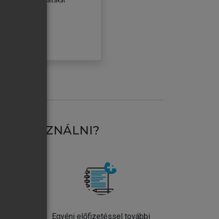
erződéseiben foglaltakat
ogadom.
ÓBÁLOM
AT HASZNÁLNI?
ntos
Egyéni előfizetéssel további