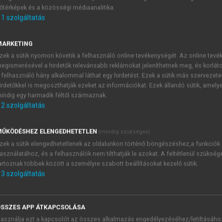
őtérképek és a közösségi médiaanalitika.
E-MAIL-CÍM
1
szolgáltatás
MARKETING
NÉV
zek a sütik nyomon követik a felhasználó online tevékenységét. Az online tev
egismerésével a hirdetők relevánsabb reklámokat jeleníthetnek meg, és korlát
 felhasználó hány alkalommal láthat egy hirdetést. Ezek a sütik más szervezete
JELSZÓ
irdetőkkel is megoszthatják ezeket az információkat. Ezek állandó sütik, amely
indig egy harmadik féltől származnak.
2
szolgáltatás
JELSZÓ ÚJRA
PÉS
ŰKÖDÉSHEZ ELENGEDHETETLEN
(mindig szükséges)
zek a sütik elengedhetetlenek az oldalunkon történő böngészéshez,a funkciók
asználatához, és a felhasználók nem tilthatják le azokat. A feltétlenül szükség
Kérek értesítést a MeRSZ új
artoznak többek között a személyre szabott beállításokat kezelő sütik.
Kérek értesítést az Akadémi
3
szolgáltatás
akcióiról.
 VAGY?
Az
Adatkezelési tájékozta
yi azonosítóval
veszem és elfogadom.
SSZES APP ÁTKAPCSOLÁSA
Az
Általános vásárlási felt
asználja ezt a kapcsolót az összes alkalmazás engedélyezéséhez/letiltásáho