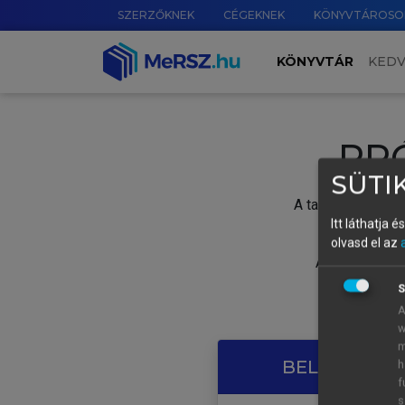
SZERZŐKNEK
CÉGEKNEK
KÖNYVTÁROSO
KÖNYVTÁR
KED
PR
SÜTIK
A tartalom megtek
Itt láthatja 
olvasd el az
A próbaidősza
S
A
w
m
BELÉPÉS SAJ
h
f
s