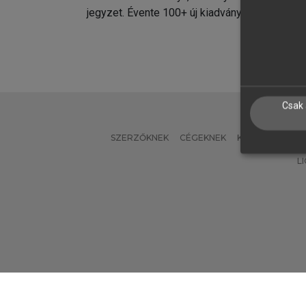
jegyzet. Évente 100+ új kiadvány.
kiadvá
Csak 
SZERZŐKNEK
CÉGEKNEK
KÖNYVTÁROSO
L
Verzió: 2.7.2