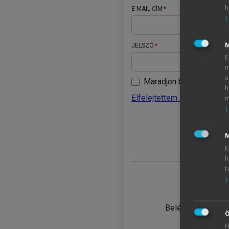
h
E-MAIL-CÍM
↓
JELSZÓ
E
m
a
Maradjon belépve
h
Elfelejtettem a jelszavamat
m
↓
BELÉ
M
E
h
t
↓
TANULÓ
Belépés intézmén
Ö
H