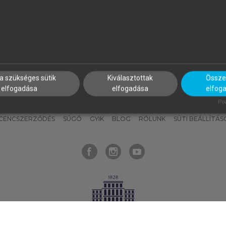
nyokat, hogy bármikor azonnal
részeket, és
készíts
saj
hozzájuk férhess!
jegyzeteket!
a szükséges sütik
Kiválasztottak
Összes
elfogadása
elfogadása
elfog
KNAK
SZERKESZTÉSI ÉS LEKTORÁLÁSI ALAPELVEK
MI – ÁLTALÁNOS
Pow
ICENCSZERZŐDÉS
SÚGÓ
GYIK
BLOG
RÓLUNK
SÜTI BEÁLLÍTÁS