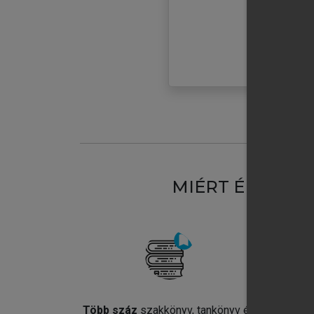
MIÉRT ÉRDEME
Több száz
szakkönyv, tankönyv és
Jel