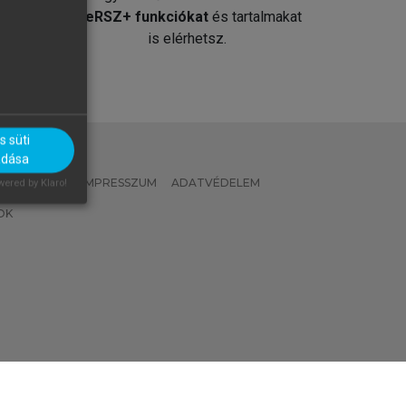
át
MeRSZ+ funkciókat
és tartalmakat
is elérhetsz.
 süti
adása
 IRÁNYELVEK
IMPRESSZUM
ADATVÉDELEM
ered by Klaro!
OK