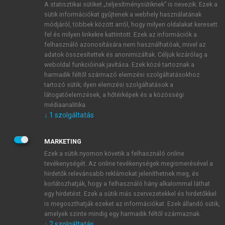
A statisztikai sütiket „teljesítménysütiknek” is nevezik. Ezek a
sütik információkat gyűjtenek a webhely használatának
módjáról, többek között arról, hogy milyen oldalakat keresett
ÚJ FIÓK LÉTREHOZÁSA
fel és milyen linkekre kattintott. Ezek az információk a
1 óra díjmentes hozzáférés
felhasználó azonosítására nem használhatóak, mivel az
adatok összesítettek és anonimizáltak. Céljuk kizárólag a
weboldal funkcióinak javítása. Ezek közé tartoznak a
E-MAIL-CÍM
harmadik féltől származó elemzési szolgáltatásokhoz
tartozó sütik; ilyen elemzési szolgáltatások a
látogatóelemzések, a hőtérképek és a közösségi
NÉV
médiaanalitika.
↓
1
szolgáltatás
JELSZÓ
MARKETING
Ezek a sütik nyomon követik a felhasználó online
tevékenységét. Az online tevékenységek megismerésével a
JELSZÓ ÚJRA
hirdetők relevánsabb reklámokat jeleníthetnek meg, és
korlátozhatják, hogy a felhasználó hány alkalommal láthat
egy hirdetést. Ezek a sütik más szervezetekkel és hirdetőkkel
is megoszthatják ezeket az információkat. Ezek állandó sütik,
Kérek értesítést a MeRSZ újdonságairól, akcióiról.
amelyek szinte mindig egy harmadik féltől származnak.
↓
2
szolgáltatás