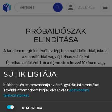
person
search
menu
BELÉPÉS
PRÓBAIDŐSZAK
ELINDÍTÁSA
A tartalom megtekintéséhez lépj be a saját fiókoddal, iskolai
azonosítóddal vagy új felhasználóként.
Új felhasználóként
1 óra díjmentes hozzáférésre
vagy
jogosult.
SÜTIK LISTÁJA
A próbaidőszak elindításához,
jelentkezz
be meglévő
fiókoddal,
vagy hozz létre új fiókot.
Itt láthatja és testreszabhatja az önről gyűjtött információkat.
További információért kérjük, olvasd el az
adatvédelmi
A regisztráció után a
próbaidőszak
automatikusan
elindul.
tájékoztatónkat
.
BELÉPÉS SAJÁT FIÓKKAL
STATISZTIKA