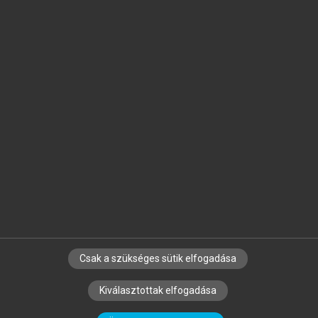
Jelöld meg a számodra fontos részeket, és
készíts
saját
jegyzeteket!
Egyéni előfizetéssel további
MeRSZ+ funkciókat
és
tartalmakat is elérhetsz.
Csak a szükséges sütik elfogadása
SZERZŐKNEK
CÉGEKNEK
KÖNYVTÁROSOKNAK
Kiválasztottak elfogadása
SZERKESZTÉSI ÉS LEKTORÁLÁSI ALAPELVEK