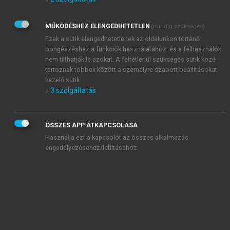
Kérek értesítést az Akadémiai Kiadó Zrt. újdonságairól,
akcióiról.
MŰKÖDÉSHEZ ELENGEDHETETLEN
(mindig szükséges)
Az
Adatkezelési tájékoztatóban
foglaltakat tudomásul
veszem és elfogadom.
Ezek a sütik elengedhetetlenek az oldalunkon történő
Az
Általános vásárlási feltételeket
, valamint a
szotar.net
és a
böngészéshez,a funkciók használatához, és a felhasználók
mersz.hu
oldalak licencszerződéseiben foglaltakat
nem tilthatják le azokat. A feltétlenül szükséges sütik közé
tudomásul veszem és elfogadom.
tartoznak többek között a személyre szabott beállításokat
kezelő sütik.
↓
3
szolgáltatás
KIPRÓBÁLOM
ÖSSZES APP ÁTKAPCSOLÁSA
Használja ezt a kapcsolót az összes alkalmazás
engedélyezéséhez/letiltásához.
MIÉRT ÉRDEMES A MERSZ ONLINE
OKOSKÖNYVTÁRAT HASZNÁLNI?