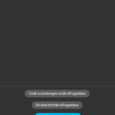
Jelöld meg a számodra fontos részeket, és
készíts
saját
jegyzeteket!
Egyéni előfizetéssel további
MeRSZ+ funkciókat
és
tartalmakat is elérhetsz.
Csak a szükséges sütik elfogadása
SZERZŐKNEK
CÉGEKNEK
KÖNYVTÁROSOKNAK
Kiválasztottak elfogadása
SZERKESZTÉSI ÉS LEKTORÁLÁSI ALAPELVEK