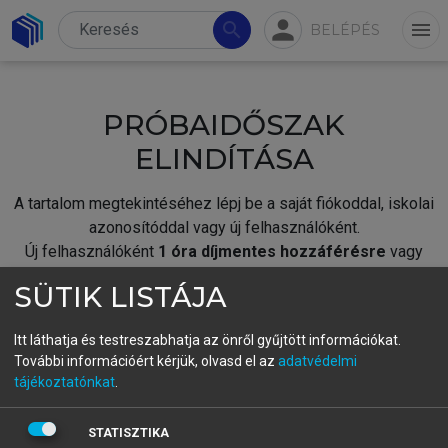
person
search
menu
BELÉPÉS
PRÓBAIDŐSZAK
ELINDÍTÁSA
A tartalom megtekintéséhez lépj be a saját fiókoddal, iskolai
azonosítóddal vagy új felhasználóként.
Új felhasználóként
1 óra díjmentes hozzáférésre
vagy
jogosult.
SÜTIK LISTÁJA
A próbaidőszak elindításához,
jelentkezz
be meglévő
fiókoddal,
vagy hozz létre új fiókot.
Itt láthatja és testreszabhatja az önről gyűjtött információkat.
További információért kérjük, olvasd el az
adatvédelmi
A regisztráció után a
próbaidőszak
automatikusan
elindul.
tájékoztatónkat
.
BELÉPÉS SAJÁT FIÓKKAL
STATISZTIKA