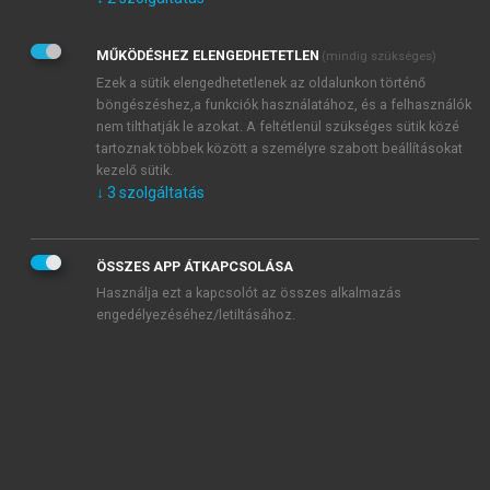
Kérek értesítést az Akadémiai Kiadó Zrt. újdonságairól,
akcióiról.
MŰKÖDÉSHEZ ELENGEDHETETLEN
(mindig szükséges)
Az
Adatkezelési tájékoztatóban
foglaltakat tudomásul
veszem és elfogadom.
Ezek a sütik elengedhetetlenek az oldalunkon történő
Az
Általános vásárlási feltételeket
, valamint a
szotar.net
és a
böngészéshez,a funkciók használatához, és a felhasználók
mersz.hu
oldalak licencszerződéseiben foglaltakat
nem tilthatják le azokat. A feltétlenül szükséges sütik közé
tudomásul veszem és elfogadom.
tartoznak többek között a személyre szabott beállításokat
kezelő sütik.
↓
3
szolgáltatás
KIPRÓBÁLOM
ÖSSZES APP ÁTKAPCSOLÁSA
Használja ezt a kapcsolót az összes alkalmazás
engedélyezéséhez/letiltásához.
MIÉRT ÉRDEMES A MERSZ ONLINE
OKOSKÖNYVTÁRAT HASZNÁLNI?