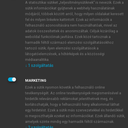
A statisztikai sütiket „teljesítménysütiknek” is nevezik. Ezek a
sütik információkat gyűjtenek a webhely használatának
módjáról, többek között arról, hogy milyen oldalakat keresett
ÚJ FIÓK LÉTREHOZÁSA
fel és milyen linkekre kattintott. Ezek az információk a
1 óra díjmentes hozzáférés
felhasználó azonosítására nem használhatóak, mivel az
adatok összesítettek és anonimizáltak. Céljuk kizárólag a
weboldal funkcióinak javítása. Ezek közé tartoznak a
E-MAIL-CÍM
harmadik féltől származó elemzési szolgáltatásokhoz
tartozó sütik; ilyen elemzési szolgáltatások a
látogatóelemzések, a hőtérképek és a közösségi
NÉV
médiaanalitika.
↓
1
szolgáltatás
JELSZÓ
MARKETING
Ezek a sütik nyomon követik a felhasználó online
tevékenységét. Az online tevékenységek megismerésével a
JELSZÓ ÚJRA
hirdetők relevánsabb reklámokat jeleníthetnek meg, és
korlátozhatják, hogy a felhasználó hány alkalommal láthat
egy hirdetést. Ezek a sütik más szervezetekkel és hirdetőkkel
is megoszthatják ezeket az információkat. Ezek állandó sütik,
Kérek értesítést a MeRSZ újdonságairól, akcióiról.
amelyek szinte mindig egy harmadik féltől származnak.
↓
2
szolgáltatás