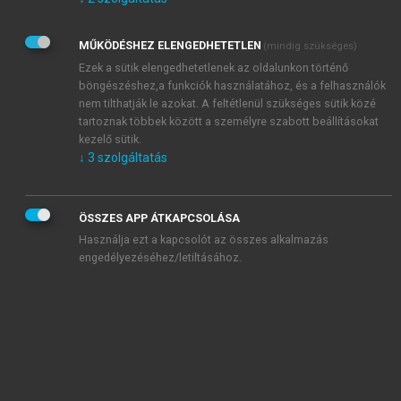
Kérek értesítést az Akadémiai Kiadó Zrt. újdonságairól,
akcióiról.
MŰKÖDÉSHEZ ELENGEDHETETLEN
(mindig szükséges)
Az
Adatkezelési tájékoztatóban
foglaltakat tudomásul
veszem és elfogadom.
Ezek a sütik elengedhetetlenek az oldalunkon történő
Az
Általános vásárlási feltételeket
, valamint a
szotar.net
és a
böngészéshez,a funkciók használatához, és a felhasználók
mersz.hu
oldalak licencszerződéseiben foglaltakat
nem tilthatják le azokat. A feltétlenül szükséges sütik közé
tudomásul veszem és elfogadom.
tartoznak többek között a személyre szabott beállításokat
kezelő sütik.
↓
3
szolgáltatás
KIPRÓBÁLOM
ÖSSZES APP ÁTKAPCSOLÁSA
Használja ezt a kapcsolót az összes alkalmazás
engedélyezéséhez/letiltásához.
MIÉRT ÉRDEMES A MERSZ ONLINE
OKOSKÖNYVTÁRAT HASZNÁLNI?