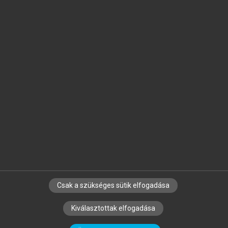
Jelöld meg a számodra fontos részeket, és
készíts
saját
jegyzeteket!
Egyéni előfizetéssel további
MeRSZ+ funkciókat
és
tartalmakat is elérhetsz.
Csak a szükséges sütik elfogadása
SZERZŐKNEK
CÉGEKNEK
KÖNYVTÁROSOKNAK
Kiválasztottak elfogadása
SZERKESZTÉSI ÉS LEKTORÁLÁSI ALAPELVEK