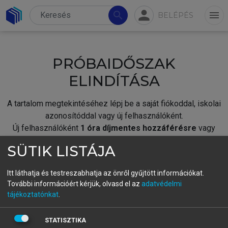
person
search
menu
BELÉPÉS
PRÓBAIDŐSZAK
ELINDÍTÁSA
A tartalom megtekintéséhez lépj be a saját fiókoddal, iskolai
azonosítóddal vagy új felhasználóként.
Új felhasználóként
1 óra díjmentes hozzáférésre
vagy
jogosult.
SÜTIK LISTÁJA
A próbaidőszak elindításához,
jelentkezz
be meglévő
fiókoddal,
vagy hozz létre új fiókot.
Itt láthatja és testreszabhatja az önről gyűjtött információkat.
További információért kérjük, olvasd el az
adatvédelmi
A regisztráció után a
próbaidőszak
automatikusan
elindul.
tájékoztatónkat
.
BELÉPÉS SAJÁT FIÓKKAL
STATISZTIKA