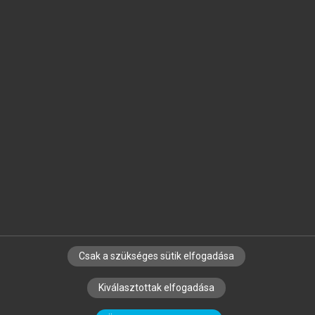
Jelöld meg a számodra fontos részeket, és
készíts
saját
jegyzeteket!
Egyéni előfizetéssel további
MeRSZ+ funkciókat
és
tartalmakat is elérhetsz.
Csak a szükséges sütik elfogadása
SZERZŐKNEK
CÉGEKNEK
KÖNYVTÁROSOKNAK
Kiválasztottak elfogadása
SZERKESZTÉSI ÉS LEKTORÁLÁSI ALAPELVEK