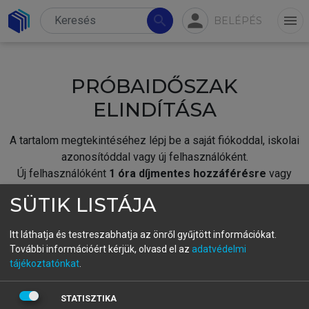
person
search
menu
BELÉPÉS
PRÓBAIDŐSZAK
ELINDÍTÁSA
A tartalom megtekintéséhez lépj be a saját fiókoddal, iskolai
azonosítóddal vagy új felhasználóként.
Új felhasználóként
1 óra díjmentes hozzáférésre
vagy
jogosult.
SÜTIK LISTÁJA
A próbaidőszak elindításához,
jelentkezz
be meglévő
fiókoddal,
vagy hozz létre új fiókot.
Itt láthatja és testreszabhatja az önről gyűjtött információkat.
További információért kérjük, olvasd el az
adatvédelmi
A regisztráció után a
próbaidőszak
automatikusan
elindul.
tájékoztatónkat
.
BELÉPÉS SAJÁT FIÓKKAL
STATISZTIKA