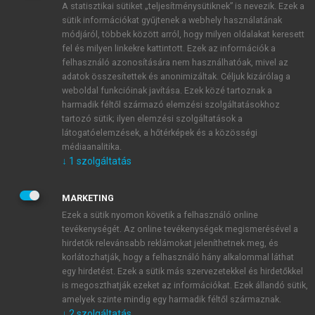
A statisztikai sütiket „teljesítménysütiknek” is nevezik. Ezek a
sütik információkat gyűjtenek a webhely használatának
módjáról, többek között arról, hogy milyen oldalakat keresett
ÚJ FIÓK LÉTREHOZÁSA
fel és milyen linkekre kattintott. Ezek az információk a
1 óra díjmentes hozzáférés
felhasználó azonosítására nem használhatóak, mivel az
adatok összesítettek és anonimizáltak. Céljuk kizárólag a
weboldal funkcióinak javítása. Ezek közé tartoznak a
E-MAIL-CÍM
harmadik féltől származó elemzési szolgáltatásokhoz
tartozó sütik; ilyen elemzési szolgáltatások a
látogatóelemzések, a hőtérképek és a közösségi
NÉV
médiaanalitika.
↓
1
szolgáltatás
JELSZÓ
MARKETING
Ezek a sütik nyomon követik a felhasználó online
tevékenységét. Az online tevékenységek megismerésével a
JELSZÓ ÚJRA
hirdetők relevánsabb reklámokat jeleníthetnek meg, és
korlátozhatják, hogy a felhasználó hány alkalommal láthat
egy hirdetést. Ezek a sütik más szervezetekkel és hirdetőkkel
is megoszthatják ezeket az információkat. Ezek állandó sütik,
Kérek értesítést a MeRSZ újdonságairól, akcióiról.
amelyek szinte mindig egy harmadik féltől származnak.
↓
2
szolgáltatás