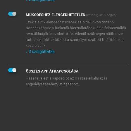
Kérek értesítést az Akadémiai Kiadó Zrt. újdonságairól,
akcióiról.
MŰKÖDÉSHEZ ELENGEDHETETLEN
(mindig szükséges)
Az
Adatkezelési tájékoztatóban
foglaltakat tudomásul
veszem és elfogadom.
Ezek a sütik elengedhetetlenek az oldalunkon történő
Az
Általános vásárlási feltételeket
, valamint a
szotar.net
és a
böngészéshez,a funkciók használatához, és a felhasználók
mersz.hu
oldalak licencszerződéseiben foglaltakat
nem tilthatják le azokat. A feltétlenül szükséges sütik közé
tudomásul veszem és elfogadom.
tartoznak többek között a személyre szabott beállításokat
kezelő sütik.
↓
3
szolgáltatás
KIPRÓBÁLOM
ÖSSZES APP ÁTKAPCSOLÁSA
Használja ezt a kapcsolót az összes alkalmazás
engedélyezéséhez/letiltásához.
MIÉRT ÉRDEMES A MERSZ ONLINE
OKOSKÖNYVTÁRAT HASZNÁLNI?