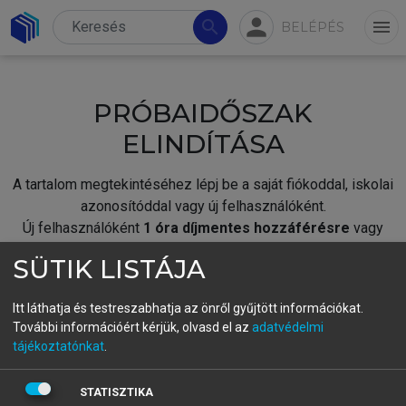
person
search
menu
BELÉPÉS
PRÓBAIDŐSZAK
ELINDÍTÁSA
A tartalom megtekintéséhez lépj be a saját fiókoddal, iskolai
azonosítóddal vagy új felhasználóként.
Új felhasználóként
1 óra díjmentes hozzáférésre
vagy
jogosult.
SÜTIK LISTÁJA
A próbaidőszak elindításához,
jelentkezz
be meglévő
fiókoddal,
vagy hozz létre új fiókot.
Itt láthatja és testreszabhatja az önről gyűjtött információkat.
További információért kérjük, olvasd el az
adatvédelmi
A regisztráció után a
próbaidőszak
automatikusan
elindul.
tájékoztatónkat
.
BELÉPÉS SAJÁT FIÓKKAL
STATISZTIKA