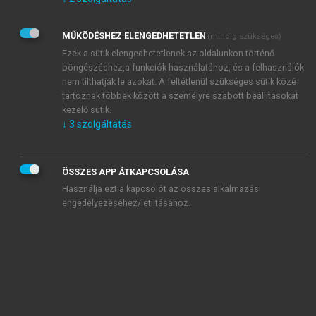
Kérek értesítést az Akadémiai Kiadó Zrt. újdonságairól,
akcióiról.
MŰKÖDÉSHEZ ELENGEDHETETLEN
(mindig szükséges)
Az
Adatkezelési tájékoztatóban
foglaltakat tudomásul
veszem és elfogadom.
Ezek a sütik elengedhetetlenek az oldalunkon történő
Az
Általános vásárlási feltételeket
, valamint a
szotar.net
és a
böngészéshez,a funkciók használatához, és a felhasználók
mersz.hu
oldalak licencszerződéseiben foglaltakat
nem tilthatják le azokat. A feltétlenül szükséges sütik közé
tudomásul veszem és elfogadom.
tartoznak többek között a személyre szabott beállításokat
kezelő sütik.
↓
3
szolgáltatás
KIPRÓBÁLOM
ÖSSZES APP ÁTKAPCSOLÁSA
Használja ezt a kapcsolót az összes alkalmazás
engedélyezéséhez/letiltásához.
MIÉRT ÉRDEMES A MERSZ ONLINE
OKOSKÖNYVTÁRAT HASZNÁLNI?