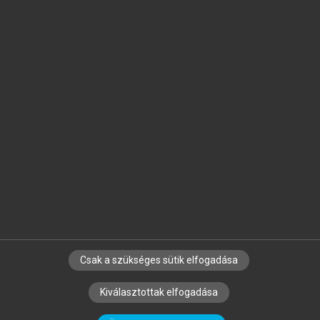
Jelöld meg a számodra fontos részeket, és
készíts
saját
jegyzeteket!
Egyéni előfizetéssel további
MeRSZ+ funkciókat
és
tartalmakat is elérhetsz.
Csak a szükséges sütik elfogadása
SZERZŐKNEK
CÉGEKNEK
KÖNYVTÁROSOKNAK
Kiválasztottak elfogadása
SZERKESZTÉSI ÉS LEKTORÁLÁSI ALAPELVEK