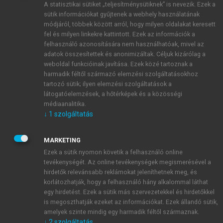
A statisztikai sütiket „teljesítménysütiknek” is nevezik. Ezek a
sütik információkat gyűjtenek a webhely használatának
módjáról, többek között arról, hogy milyen oldalakat keresett
ÚJ FIÓK LÉTREHOZÁSA
fel és milyen linkekre kattintott. Ezek az információk a
1 óra díjmentes hozzáférés
felhasználó azonosítására nem használhatóak, mivel az
adatok összesítettek és anonimizáltak. Céljuk kizárólag a
weboldal funkcióinak javítása. Ezek közé tartoznak a
E-MAIL-CÍM
harmadik féltől származó elemzési szolgáltatásokhoz
tartozó sütik; ilyen elemzési szolgáltatások a
látogatóelemzések, a hőtérképek és a közösségi
NÉV
médiaanalitika.
↓
1
szolgáltatás
JELSZÓ
MARKETING
Ezek a sütik nyomon követik a felhasználó online
tevékenységét. Az online tevékenységek megismerésével a
JELSZÓ ÚJRA
hirdetők relevánsabb reklámokat jeleníthetnek meg, és
korlátozhatják, hogy a felhasználó hány alkalommal láthat
egy hirdetést. Ezek a sütik más szervezetekkel és hirdetőkkel
is megoszthatják ezeket az információkat. Ezek állandó sütik,
Kérek értesítést a MeRSZ újdonságairól, akcióiról.
amelyek szinte mindig egy harmadik féltől származnak.
↓
2
szolgáltatás