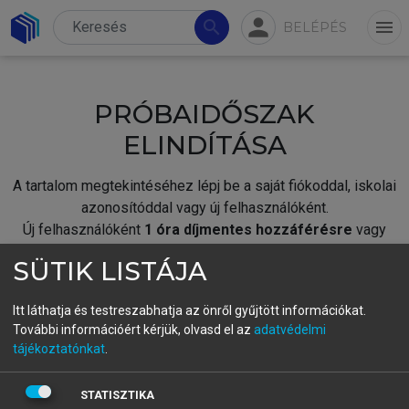
person
search
menu
BELÉPÉS
PRÓBAIDŐSZAK
ELINDÍTÁSA
A tartalom megtekintéséhez lépj be a saját fiókoddal, iskolai
azonosítóddal vagy új felhasználóként.
Új felhasználóként
1 óra díjmentes hozzáférésre
vagy
jogosult.
SÜTIK LISTÁJA
A próbaidőszak elindításához,
jelentkezz
be meglévő
fiókoddal,
vagy hozz létre új fiókot.
Itt láthatja és testreszabhatja az önről gyűjtött információkat.
További információért kérjük, olvasd el az
adatvédelmi
A regisztráció után a
próbaidőszak
automatikusan
elindul.
tájékoztatónkat
.
BELÉPÉS SAJÁT FIÓKKAL
STATISZTIKA