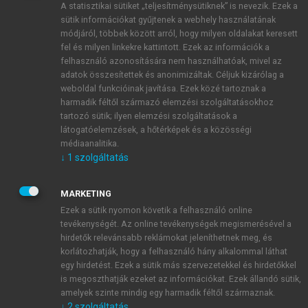
A statisztikai sütiket „teljesítménysütiknek” is nevezik. Ezek a
sütik információkat gyűjtenek a webhely használatának
módjáról, többek között arról, hogy milyen oldalakat keresett
ÚJ FIÓK LÉTREHOZÁSA
fel és milyen linkekre kattintott. Ezek az információk a
1 óra díjmentes hozzáférés
felhasználó azonosítására nem használhatóak, mivel az
adatok összesítettek és anonimizáltak. Céljuk kizárólag a
weboldal funkcióinak javítása. Ezek közé tartoznak a
E-MAIL-CÍM
harmadik féltől származó elemzési szolgáltatásokhoz
tartozó sütik; ilyen elemzési szolgáltatások a
látogatóelemzések, a hőtérképek és a közösségi
NÉV
médiaanalitika.
↓
1
szolgáltatás
JELSZÓ
MARKETING
Ezek a sütik nyomon követik a felhasználó online
tevékenységét. Az online tevékenységek megismerésével a
JELSZÓ ÚJRA
hirdetők relevánsabb reklámokat jeleníthetnek meg, és
korlátozhatják, hogy a felhasználó hány alkalommal láthat
egy hirdetést. Ezek a sütik más szervezetekkel és hirdetőkkel
is megoszthatják ezeket az információkat. Ezek állandó sütik,
Kérek értesítést a MeRSZ újdonságairól, akcióiról.
amelyek szinte mindig egy harmadik féltől származnak.
↓
2
szolgáltatás