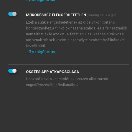
Kérek értesítést az Akadémiai Kiadó Zrt. újdonságairól,
akcióiról.
MŰKÖDÉSHEZ ELENGEDHETETLEN
(mindig szükséges)
Az
Adatkezelési tájékoztatóban
foglaltakat tudomásul
veszem és elfogadom.
Ezek a sütik elengedhetetlenek az oldalunkon történő
Az
Általános vásárlási feltételeket
, valamint a
szotar.net
és a
böngészéshez,a funkciók használatához, és a felhasználók
mersz.hu
oldalak licencszerződéseiben foglaltakat
nem tilthatják le azokat. A feltétlenül szükséges sütik közé
tudomásul veszem és elfogadom.
tartoznak többek között a személyre szabott beállításokat
kezelő sütik.
↓
3
szolgáltatás
KIPRÓBÁLOM
ÖSSZES APP ÁTKAPCSOLÁSA
Használja ezt a kapcsolót az összes alkalmazás
engedélyezéséhez/letiltásához.
MIÉRT ÉRDEMES A MERSZ ONLINE
OKOSKÖNYVTÁRAT HASZNÁLNI?