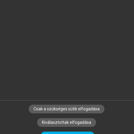
Jelöld meg a számodra fontos részeket, és
készíts
saját
jegyzeteket!
Egyéni előfizetéssel további
MeRSZ+ funkciókat
és
tartalmakat is elérhetsz.
Csak a szükséges sütik elfogadása
SZERZŐKNEK
CÉGEKNEK
KÖNYVTÁROSOKNAK
Kiválasztottak elfogadása
SZERKESZTÉSI ÉS LEKTORÁLÁSI ALAPELVEK