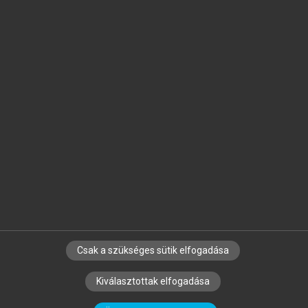
Jelöld meg a számodra fontos részeket, és
készíts
saját
jegyzeteket!
Egyéni előfizetéssel további
MeRSZ+ funkciókat
és
tartalmakat is elérhetsz.
Csak a szükséges sütik elfogadása
SZERZŐKNEK
CÉGEKNEK
KÖNYVTÁROSOKNAK
Kiválasztottak elfogadása
SZERKESZTÉSI ÉS LEKTORÁLÁSI ALAPELVEK