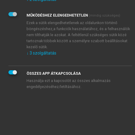
Kérek értesítést az Akadémiai Kiadó Zrt. újdonságairól,
akcióiról.
MŰKÖDÉSHEZ ELENGEDHETETLEN
(mindig szükséges)
Az
Adatkezelési tájékoztatóban
foglaltakat tudomásul
veszem és elfogadom.
Ezek a sütik elengedhetetlenek az oldalunkon történő
Az
Általános vásárlási feltételeket
, valamint a
szotar.net
és a
böngészéshez,a funkciók használatához, és a felhasználók
mersz.hu
oldalak licencszerződéseiben foglaltakat
nem tilthatják le azokat. A feltétlenül szükséges sütik közé
tudomásul veszem és elfogadom.
tartoznak többek között a személyre szabott beállításokat
kezelő sütik.
↓
3
szolgáltatás
KIPRÓBÁLOM
ÖSSZES APP ÁTKAPCSOLÁSA
Használja ezt a kapcsolót az összes alkalmazás
engedélyezéséhez/letiltásához.
MIÉRT ÉRDEMES A MERSZ ONLINE
OKOSKÖNYVTÁRAT HASZNÁLNI?