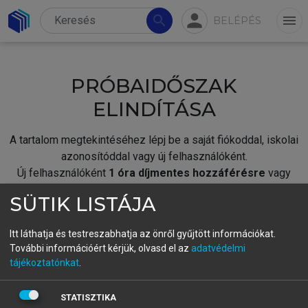
person
search
menu
BELÉPÉS
PRÓBAIDŐSZAK
ELINDÍTÁSA
A tartalom megtekintéséhez lépj be a saját fiókoddal, iskolai
azonosítóddal vagy új felhasználóként.
Új felhasználóként
1 óra díjmentes hozzáférésre
vagy
jogosult.
SÜTIK LISTÁJA
A próbaidőszak elindításához,
jelentkezz
be meglévő
fiókoddal,
vagy hozz létre új fiókot.
Itt láthatja és testreszabhatja az önről gyűjtött információkat.
További információért kérjük, olvasd el az
adatvédelmi
A regisztráció után a
próbaidőszak
automatikusan
elindul.
tájékoztatónkat
.
BELÉPÉS SAJÁT FIÓKKAL
STATISZTIKA