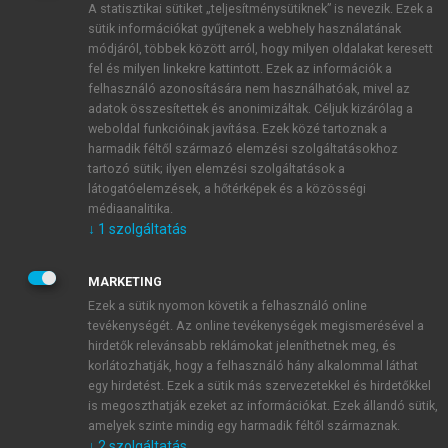
A statisztikai sütiket „teljesítménysütiknek” is nevezik. Ezek a
sütik információkat gyűjtenek a webhely használatának
módjáról, többek között arról, hogy milyen oldalakat keresett
ÚJ FIÓK LÉTREHOZÁSA
fel és milyen linkekre kattintott. Ezek az információk a
1 óra díjmentes hozzáférés
felhasználó azonosítására nem használhatóak, mivel az
adatok összesítettek és anonimizáltak. Céljuk kizárólag a
weboldal funkcióinak javítása. Ezek közé tartoznak a
E-MAIL-CÍM
harmadik féltől származó elemzési szolgáltatásokhoz
tartozó sütik; ilyen elemzési szolgáltatások a
látogatóelemzések, a hőtérképek és a közösségi
NÉV
médiaanalitika.
↓
1
szolgáltatás
JELSZÓ
MARKETING
Ezek a sütik nyomon követik a felhasználó online
tevékenységét. Az online tevékenységek megismerésével a
JELSZÓ ÚJRA
hirdetők relevánsabb reklámokat jeleníthetnek meg, és
korlátozhatják, hogy a felhasználó hány alkalommal láthat
egy hirdetést. Ezek a sütik más szervezetekkel és hirdetőkkel
is megoszthatják ezeket az információkat. Ezek állandó sütik,
Kérek értesítést a MeRSZ újdonságairól, akcióiról.
amelyek szinte mindig egy harmadik féltől származnak.
↓
2
szolgáltatás